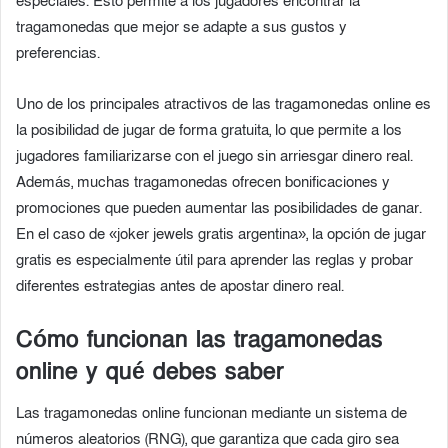
especiales. Esto permite a los jugadores encontrar la
tragamonedas que mejor se adapte a sus gustos y
preferencias.
Uno de los principales atractivos de las tragamonedas online es
la posibilidad de jugar de forma gratuita, lo que permite a los
jugadores familiarizarse con el juego sin arriesgar dinero real.
Además, muchas tragamonedas ofrecen bonificaciones y
promociones que pueden aumentar las posibilidades de ganar.
En el caso de «joker jewels gratis argentina», la opción de jugar
gratis es especialmente útil para aprender las reglas y probar
diferentes estrategias antes de apostar dinero real.
Cómo funcionan las tragamonedas
online y qué debes saber
Las tragamonedas online funcionan mediante un sistema de
números aleatorios (RNG), que garantiza que cada giro sea