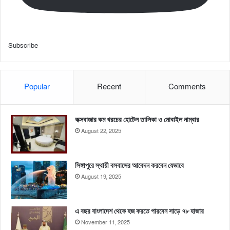
Subscribe
Popular
Recent
Comments
কক্সবাজার কম খরচের হোটেল তালিকা ও মোবাইল নাম্বার
August 22, 2025
সিঙ্গাপুরে স্থায়ী বসবাসের আবেদন করবেন যেভাবে
August 19, 2025
এ বছর বাংলাদেশ থেকে হজ করতে পারবেন সাড়ে ৭৮ হাজার
November 11, 2025