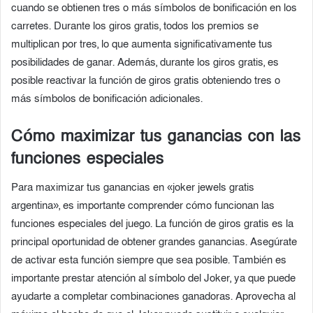
cuando se obtienen tres o más símbolos de bonificación en los
carretes. Durante los giros gratis, todos los premios se
multiplican por tres, lo que aumenta significativamente tus
posibilidades de ganar. Además, durante los giros gratis, es
posible reactivar la función de giros gratis obteniendo tres o
más símbolos de bonificación adicionales.
Cómo maximizar tus ganancias con las
funciones especiales
Para maximizar tus ganancias en «joker jewels gratis
argentina», es importante comprender cómo funcionan las
funciones especiales del juego. La función de giros gratis es la
principal oportunidad de obtener grandes ganancias. Asegúrate
de activar esta función siempre que sea posible. También es
importante prestar atención al símbolo del Joker, ya que puede
ayudarte a completar combinaciones ganadoras. Aprovecha al