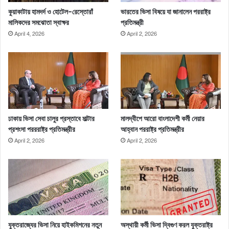
কুয়াকাটায় হামদর্দ ও হোটেল-রেস্তোরাঁ
ভারতের ভিসা বিষয়ে যা জানালেন পররাষ্ট্র
মালিকদের সমঝোতা স্বাক্ষর
প্রতিমন্ত্রী
April 4, 2026
April 2, 2026
ঢাকায় ভিসা সেবা চালুর প্রস্তাবে মাল্টার
মালদ্বীপে আরো বাংলাদেশী কর্মী নেয়ার
প্রশংসা পরররাষ্ট্র প্রতিমন্ত্রীর
আহ্বান পররাষ্ট্র প্রতিমন্ত্রীর
April 2, 2026
April 2, 2026
যুক্তরাজ্যের ভিসা নিয়ে হাইকমিশনের নতুন
অস্থায়ী কর্মী ভিসা দ্বিগুণ করল যুক্তরাষ্ট্র