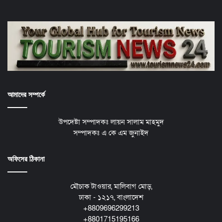
আমাদের সম্পর্কে
উপদেষ্টা সম্পাদকঃ লায়ন সালাম মাহমুদ
সম্পাদকঃ এ কে এম জুনাইদ
অফিসের ঠিকানা
মৌচাক টাওয়ার, মালিবাগ মোড়,
ঢাকা - ১২১৭, বাংলাদেশ
+8809696299213
+8801715195166