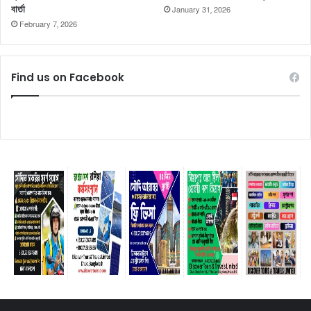
বার্তা
January 31, 2026
February 7, 2026
Find us on Facebook