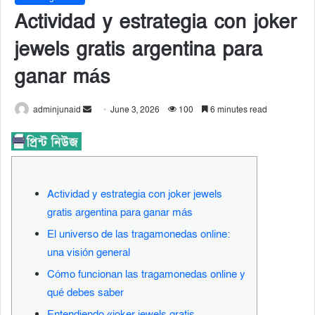
Actividad y estrategia con joker
jewels gratis argentina para
ganar más
adminjunaid
S
June 3, 2026
100
6 minutes read
e
n
d
a
Actividad y estrategia con joker jewels
n
e
gratis argentina para ganar más
m
El universo de las tragamonedas online:
a
una visión general
i
Cómo funcionan las tragamonedas online y
l
qué debes saber
Entendiendo «joker jewels gratis