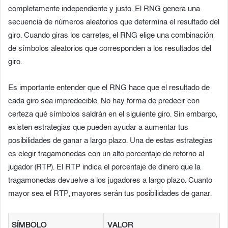
completamente independiente y justo. El RNG genera una
secuencia de números aleatorios que determina el resultado del
giro. Cuando giras los carretes, el RNG elige una combinación
de símbolos aleatorios que corresponden a los resultados del
giro.
Es importante entender que el RNG hace que el resultado de
cada giro sea impredecible. No hay forma de predecir con
certeza qué símbolos saldrán en el siguiente giro. Sin embargo,
existen estrategias que pueden ayudar a aumentar tus
posibilidades de ganar a largo plazo. Una de estas estrategias
es elegir tragamonedas con un alto porcentaje de retorno al
jugador (RTP). El RTP indica el porcentaje de dinero que la
tragamonedas devuelve a los jugadores a largo plazo. Cuanto
mayor sea el RTP, mayores serán tus posibilidades de ganar.
SÍMBOLO
VALOR