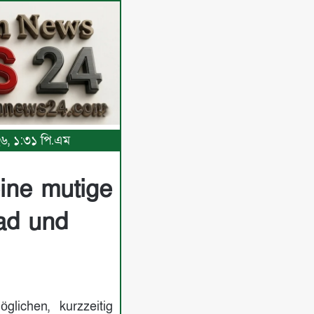
২৬, ১:৩১ পি.এম
eine mutige
ad und
lichen, kurzzeitig