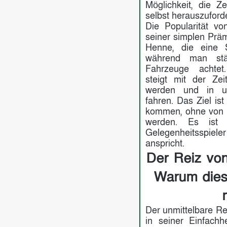
Möglichkeit, die Z
selbst herauszuford
Die Popularität vo
seiner simplen Präm
Henne, die eine 
während man stän
Fahrzeuge achtet.
steigt mit der Zei
werden und in un
fahren. Das Ziel is
kommen, ohne von 
werden. Es ist 
Gelegenheitsspiele
anspricht.
Der Reiz vo
Warum dies
Der unmittelbare Re
in seiner Einfachh