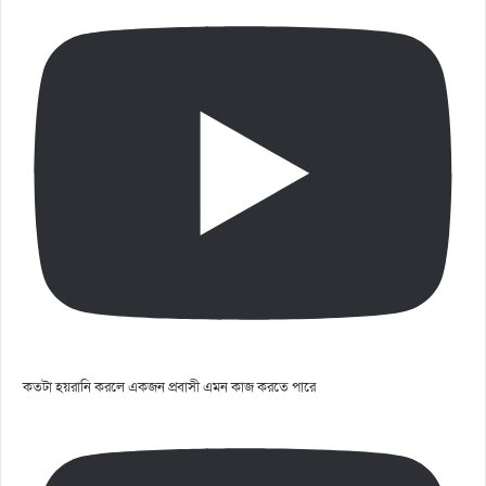
কতটা হয়রানি করলে একজন প্রবাসী এমন কাজ করতে পারে