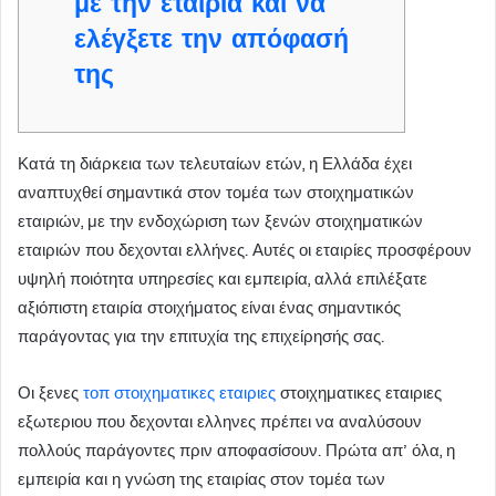
με την εταιρία και να
ελέγξετε την απόφασή
της
Κατά τη διάρκεια των τελευταίων ετών, η Ελλάδα έχει
αναπτυχθεί σημαντικά στον τομέα των στοιχηματικών
εταιριών, με την ενδοχώριση των ξενών στοιχηματικών
εταιριών που δεχονται ελλήνες. Αυτές οι εταιρίες προσφέρουν
υψηλή ποιότητα υπηρεσίες και εμπειρία, αλλά επιλέξατε
αξιόπιστη εταιρία στοιχήματος είναι ένας σημαντικός
παράγοντας για την επιτυχία της επιχείρησής σας.
Οι ξενες
τοπ στοιχηματικες εταιριες
στοιχηματικες εταιριες
εξωτεριου που δεχονται ελληνες πρέπει να αναλύσουν
πολλούς παράγοντες πριν αποφασίσουν. Πρώτα απ’ όλα, η
εμπειρία και η γνώση της εταιρίας στον τομέα των