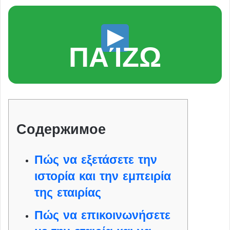
ΠΑΊΖΩ
Содержимое
Πώς να εξετάσετε την
ιστορία και την εμπειρία
της εταιρίας
Πώς να επικοινωνήσετε