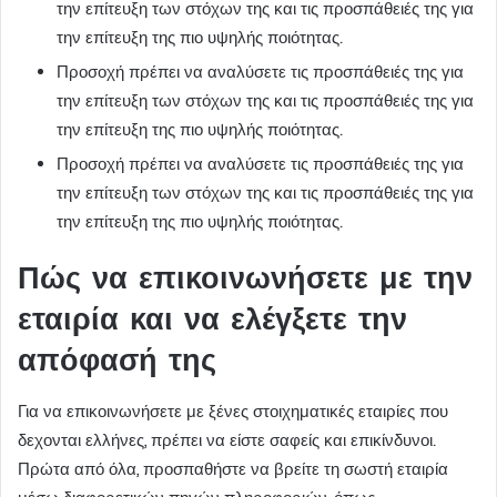
την επίτευξη των στόχων της και τις προσπάθειές της για
την επίτευξη της πιο υψηλής ποιότητας.
Προσοχή πρέπει να αναλύσετε τις προσπάθειές της για
την επίτευξη των στόχων της και τις προσπάθειές της για
την επίτευξη της πιο υψηλής ποιότητας.
Προσοχή πρέπει να αναλύσετε τις προσπάθειές της για
την επίτευξη των στόχων της και τις προσπάθειές της για
την επίτευξη της πιο υψηλής ποιότητας.
Πώς να επικοινωνήσετε με την
εταιρία και να ελέγξετε την
απόφασή της
Για να επικοινωνήσετε με ξένες στοιχηματικές εταιρίες που
δεχονται ελλήνες, πρέπει να είστε σαφείς και επικίνδυνοι.
Πρώτα από όλα, προσπαθήστε να βρείτε τη σωστή εταιρία