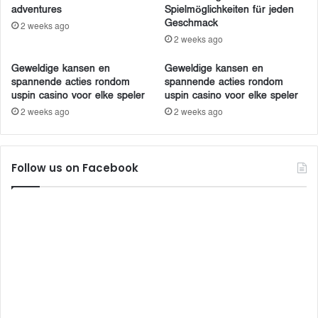
adventures
Spielmöglichkeiten für jeden
Geschmack
2 weeks ago
2 weeks ago
Geweldige kansen en
Geweldige kansen en
spannende acties rondom
spannende acties rondom
uspin casino voor elke speler
uspin casino voor elke speler
2 weeks ago
2 weeks ago
Follow us on Facebook