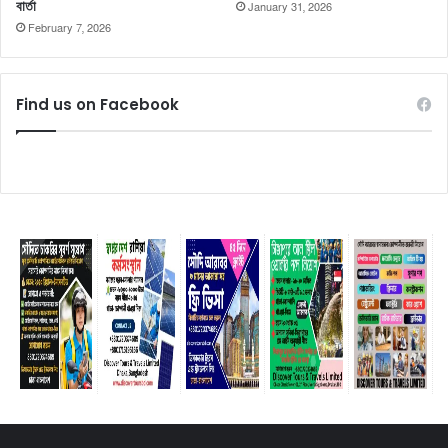
বার্তা
January 31, 2026
February 7, 2026
Find us on Facebook