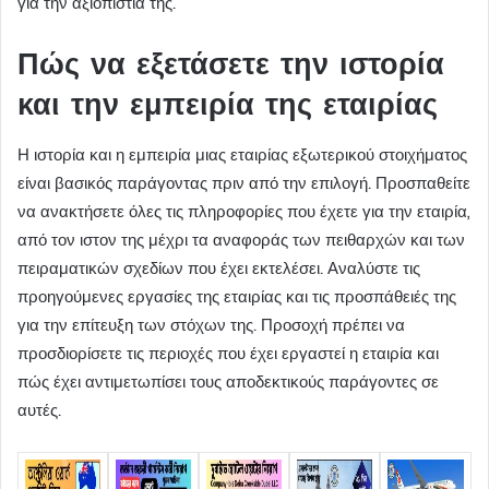
για την αξιοπιστία της.
Πώς να εξετάσετε την ιστορία
και την εμπειρία της εταιρίας
Η ιστορία και η εμπειρία μιας εταιρίας εξωτερικού στοιχήματος
είναι βασικός παράγοντας πριν από την επιλογή. Προσπαθείτε
να ανακτήσετε όλες τις πληροφορίες που έχετε για την εταιρία,
από τον ιστον της μέχρι τα αναφοράς των πειθαρχών και των
πειραματικών σχεδίων που έχει εκτελέσει. Αναλύστε τις
προηγούμενες εργασίες της εταιρίας και τις προσπάθειές της
για την επίτευξη των στόχων της. Προσοχή πρέπει να
προσδιορίσετε τις περιοχές που έχει εργαστεί η εταιρία και
πώς έχει αντιμετωπίσει τους αποδεκτικούς παράγοντες σε
αυτές.