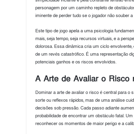
simplicidade viciante e pela constante tensão entr
personagem por um caminho repleto de obstácul
iminente de perder tudo se o jogador não souber a 
Este tipo de jogo apela a uma psicologia fundament
mais, seja tempo, seja recursos virtuais, e a pers
dolorosa. Essa dinâmica cria um ciclo envolvent
de um revés catastrófico. É uma representação di
potenciais ganhos e os riscos envolvidos.
A Arte de Avaliar o Risc
Dominar a arte de avaliar o risco é central para 
sorte ou reflexos rápidos, mas de uma análise cu
decisões sob pressão. Cada passo adiante aument
probabilidade de encontrar um obstáculo fatal. Um 
reconhecer os momentos de maior perigo e a calibr