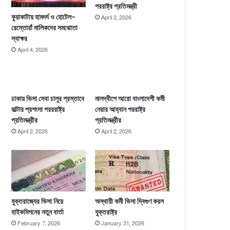
পররাষ্ট্র প্রতিমন্ত্রী
কুয়াকাটায় হামদর্দ ও হোটেল-
April 2, 2026
রেস্তোরাঁ মালিকদের সমঝোতা
স্বাক্ষর
April 4, 2026
ঢাকায় ভিসা সেবা চালুর প্রস্তাবে
মালদ্বীপে আরো বাংলাদেশী কর্মী
মাল্টার প্রশংসা পরররাষ্ট্র
নেয়ার আহ্বান পররাষ্ট্র
প্রতিমন্ত্রীর
প্রতিমন্ত্রীর
April 2, 2026
April 2, 2026
যুক্তরাজ্যের ভিসা নিয়ে
অস্থায়ী কর্মী ভিসা দ্বিগুণ করল
হাইকমিশনের নতুন বার্তা
যুক্তরাষ্ট্র
February 7, 2026
January 31, 2026