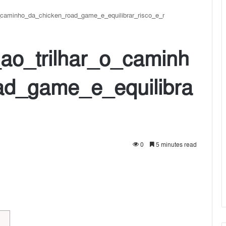
_caminho_da_chicken_road_game_e_equilibrar_risco_e_r
ao_trilhar_o_caminh
ad_game_e_equilibra
0
5 minutes read