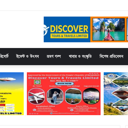
thewinbeatz-casino-de.de und vielfältigen Spielmöglichkeiten für jeden Gesch
িসোর্ট
ইভেন্ট ও উৎসব
ভ্রমণ গল্প
খাবার ও সংস্কৃতি
বিশেষ প্রতিবেদন