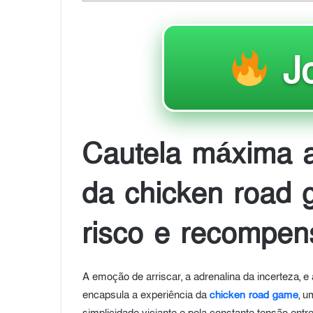
J
Cautela máxima a
da chicken road 
risco e recompen
A emoção de arriscar, a adrenalina da incerteza, 
encapsula a experiência da
chicken road game
, u