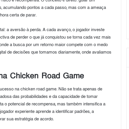
e risco e recompensa. O conceito é direto: guiar um
os, acumulando pontos a cada passo, mas com a ameaça
hora certa de parar.
al: a aversão à perda. A cada avanço, o jogador investe
pectiva de perder o que já conquistou se torna cada vez mais
e, onde a busca por um retorno maior compete com o medo
gital de decisões que tomamos diariamente, onde avaliamos
o na Chicken Road Game
o sucesso na chicken road game. Não se trata apenas de
idadosa das probabilidades e da capacidade de tomar
a o potencial de recompensa, mas também intensifica a
jogador experiente aprende a identificar padrões, a
ar sua estratégia de acordo.