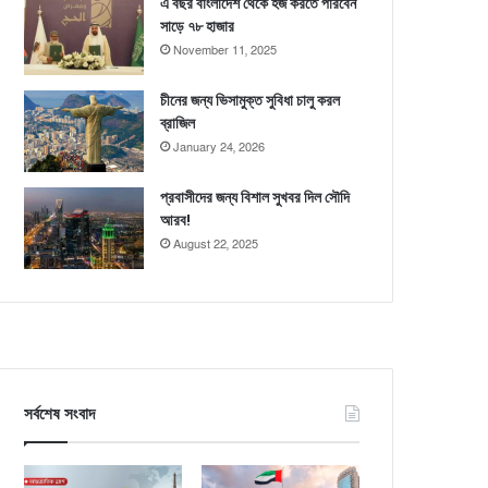
এ বছর বাংলাদেশ থেকে হজ করতে পারবেন
সাড়ে ৭৮ হাজার
November 11, 2025
চীনের জন্য ভিসামুক্ত সুবিধা চালু করল
ব্রাজিল
January 24, 2026
প্রবাসীদের জন্য বিশাল সুখবর দিল সৌদি
আরব!
August 22, 2025
সর্বশেষ সংবাদ