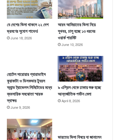
যে দেশের ভিসা থাকলে ২২ দেশ
আরব আমিরাতের ভিসা নিয়ে
ভ্রমণের সুযোগ পাবেন।
সুখবর, চালু হচ্ছে ১৩ ধরনের
ওয়ার্ক পারমিট
June 18, 2026
June 10, 2026
হোটেল সারোয়ার প্যারাডাইস
কুয়াকাটা ও ডিসকভার ট্যুরস
৯ এপ্রিল থেকে ঢাকায় শুরু হচ্ছে
অ্যান্ড ট্রাভেলস লিমিটেডের মধ্যে
আন্তর্জাতিক পর্যটন মেলা
ব্যবসায়িক সমঝোতা স্মারক
স্বাক্ষর
April 8, 2026
June 9, 2026
ভারতের ভিসা বিষয়ে যা জানালেন