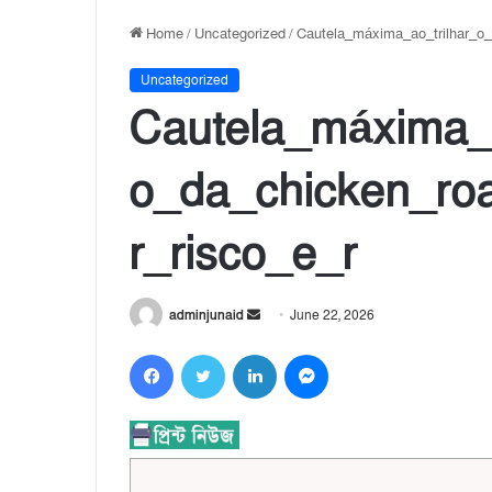
Home
/
Uncategorized
/
Cautela_máxima_ao_trilhar_o
Uncategorized
Cautela_máxima_
o_da_chicken_ro
r_risco_e_r
adminjunaid
S
June 22, 2026
e
Facebook
Twitter
LinkedIn
Messenger
n
d
a
n
e