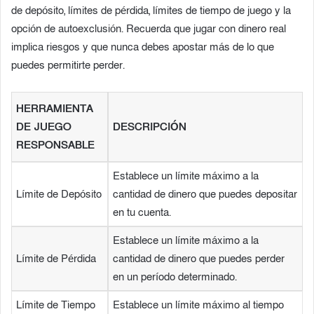
de depósito, límites de pérdida, límites de tiempo de juego y la
opción de autoexclusión. Recuerda que jugar con dinero real
implica riesgos y que nunca debes apostar más de lo que
puedes permitirte perder.
HERRAMIENTA
DE JUEGO
DESCRIPCIÓN
RESPONSABLE
Establece un límite máximo a la
Límite de Depósito
cantidad de dinero que puedes depositar
en tu cuenta.
Establece un límite máximo a la
Límite de Pérdida
cantidad de dinero que puedes perder
en un período determinado.
Límite de Tiempo
Establece un límite máximo al tiempo