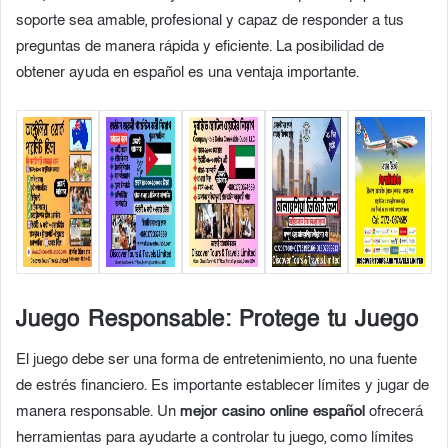
soporte sea amable, profesional y capaz de responder a tus
preguntas de manera rápida y eficiente. La posibilidad de
obtener ayuda en español es una ventaja importante.
Juego Responsable: Protege tu Juego
El juego debe ser una forma de entretenimiento, no una fuente
de estrés financiero. Es importante establecer límites y jugar de
manera responsable. Un
mejor casino online español
ofrecerá
herramientas para ayudarte a controlar tu juego, como límites