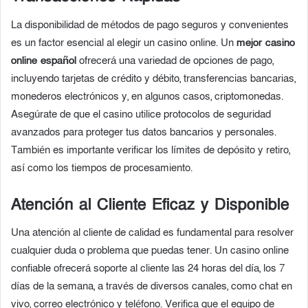
La disponibilidad de métodos de pago seguros y convenientes
es un factor esencial al elegir un casino online. Un
mejor casino
online español
ofrecerá una variedad de opciones de pago,
incluyendo tarjetas de crédito y débito, transferencias bancarias,
monederos electrónicos y, en algunos casos, criptomonedas.
Asegúrate de que el casino utilice protocolos de seguridad
avanzados para proteger tus datos bancarios y personales.
También es importante verificar los límites de depósito y retiro,
así como los tiempos de procesamiento.
Atención al Cliente Eficaz y Disponible
Una atención al cliente de calidad es fundamental para resolver
cualquier duda o problema que puedas tener. Un casino online
confiable ofrecerá soporte al cliente las 24 horas del día, los 7
días de la semana, a través de diversos canales, como chat en
vivo, correo electrónico y teléfono. Verifica que el equipo de