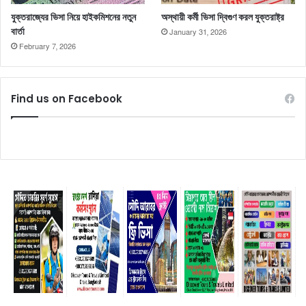
যুক্তরাজ্যের ভিসা নিয়ে হাইকমিশনের নতুন
অস্থায়ী কর্মী ভিসা দ্বিগুণ করল যুক্তরাষ্ট্র
বার্তা
January 31, 2026
February 7, 2026
Find us on Facebook