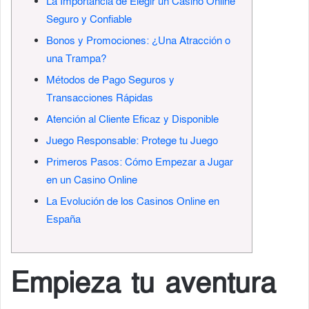
La Importancia de Elegir un Casino Online
Seguro y Confiable
Bonos y Promociones: ¿Una Atracción o
una Trampa?
Métodos de Pago Seguros y
Transacciones Rápidas
Atención al Cliente Eficaz y Disponible
Juego Responsable: Protege tu Juego
Primeros Pasos: Cómo Empezar a Jugar
en un Casino Online
La Evolución de los Casinos Online en
España
Empieza tu aventura