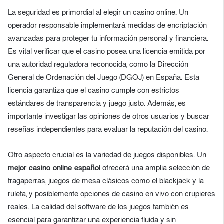
La seguridad es primordial al elegir un casino online. Un
operador responsable implementará medidas de encriptación
avanzadas para proteger tu información personal y financiera.
Es vital verificar que el casino posea una licencia emitida por
una autoridad reguladora reconocida, como la Dirección
General de Ordenación del Juego (DGOJ) en España. Esta
licencia garantiza que el casino cumple con estrictos
estándares de transparencia y juego justo. Además, es
importante investigar las opiniones de otros usuarios y buscar
reseñas independientes para evaluar la reputación del casino.
Otro aspecto crucial es la variedad de juegos disponibles. Un
mejor casino online español
ofrecerá una amplia selección de
tragaperras, juegos de mesa clásicos como el blackjack y la
ruleta, y posiblemente opciones de casino en vivo con crupieres
reales. La calidad del software de los juegos también es
esencial para garantizar una experiencia fluida y sin