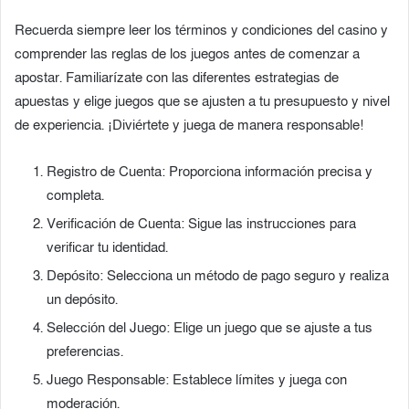
Recuerda siempre leer los términos y condiciones del casino y
comprender las reglas de los juegos antes de comenzar a
apostar. Familiarízate con las diferentes estrategias de
apuestas y elige juegos que se ajusten a tu presupuesto y nivel
de experiencia. ¡Diviértete y juega de manera responsable!
Registro de Cuenta: Proporciona información precisa y
completa.
Verificación de Cuenta: Sigue las instrucciones para
verificar tu identidad.
Depósito: Selecciona un método de pago seguro y realiza
un depósito.
Selección del Juego: Elige un juego que se ajuste a tus
preferencias.
Juego Responsable: Establece límites y juega con
moderación.