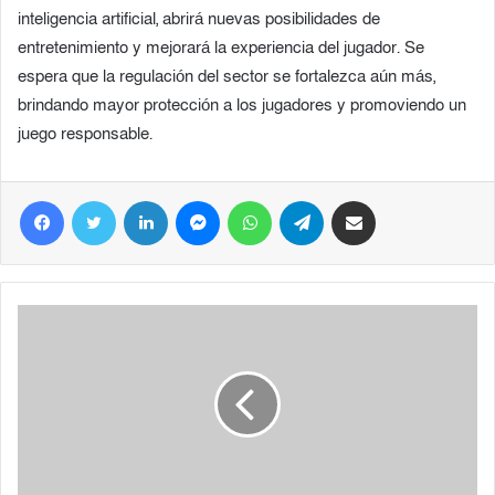
inteligencia artificial, abrirá nuevas posibilidades de
entretenimiento y mejorará la experiencia del jugador. Se
espera que la regulación del sector se fortalezca aún más,
brindando mayor protección a los jugadores y promoviendo un
juego responsable.
Facebook
Twitter
LinkedIn
Messenger
WhatsApp
Telegram
Share via Email