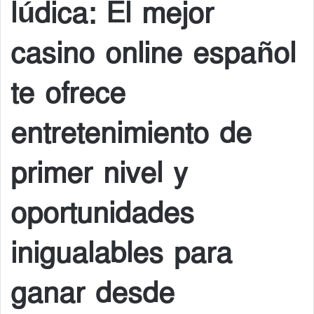
lúdica: El mejor
casino online español
te ofrece
entretenimiento de
primer nivel y
oportunidades
inigualables para
ganar desde