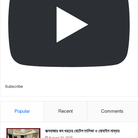
Subscribe
Popular
Recent
Comments
কক্সবাজার কম খরচের হোটেল তালিকা ও মোবাইল নাম্বার
August 22, 2025