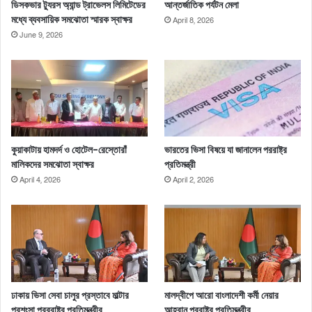
ডিসকভার ট্যুরস অ্যান্ড ট্রাভেলস লিমিটেডের
আন্তর্জাতিক পর্যটন মেলা
মধ্যে ব্যবসায়িক সমঝোতা স্মারক স্বাক্ষর
April 8, 2026
June 9, 2026
কুয়াকাটায় হামদর্দ ও হোটেল-রেস্তোরাঁ
ভারতের ভিসা বিষয়ে যা জানালেন পররাষ্ট্র
মালিকদের সমঝোতা স্বাক্ষর
প্রতিমন্ত্রী
April 4, 2026
April 2, 2026
ঢাকায় ভিসা সেবা চালুর প্রস্তাবে মাল্টার
মালদ্বীপে আরো বাংলাদেশী কর্মী নেয়ার
প্রশংসা পরররাষ্ট্র প্রতিমন্ত্রীর
আহ্বান পররাষ্ট্র প্রতিমন্ত্রীর