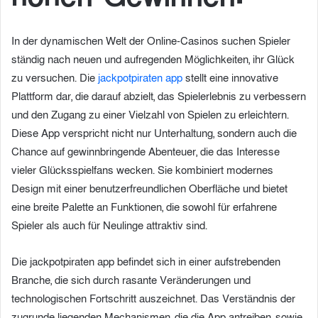
In der dynamischen Welt der Online-Casinos suchen Spieler
ständig nach neuen und aufregenden Möglichkeiten, ihr Glück
zu versuchen. Die
jackpotpiraten app
stellt eine innovative
Plattform dar, die darauf abzielt, das Spielerlebnis zu verbessern
und den Zugang zu einer Vielzahl von Spielen zu erleichtern.
Diese App verspricht nicht nur Unterhaltung, sondern auch die
Chance auf gewinnbringende Abenteuer, die das Interesse
vieler Glücksspielfans wecken. Sie kombiniert modernes
Design mit einer benutzerfreundlichen Oberfläche und bietet
eine breite Palette an Funktionen, die sowohl für erfahrene
Spieler als auch für Neulinge attraktiv sind.
Die jackpotpiraten app befindet sich in einer aufstrebenden
Branche, die sich durch rasante Veränderungen und
technologischen Fortschritt auszeichnet. Das Verständnis der
zugrunde liegenden Mechanismen, die die App antreiben, sowie