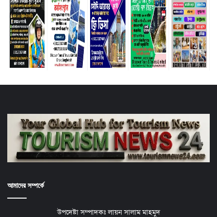
আমাদের সম্পর্কে
উপদেষ্টা সম্পাদকঃ লায়ন সালাম মাহমুদ