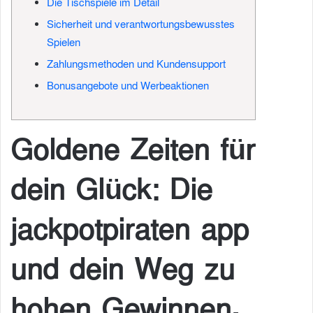
Die Tischspiele im Detail
Sicherheit und verantwortungsbewusstes
Spielen
Zahlungsmethoden und Kundensupport
Bonusangebote und Werbeaktionen
Goldene Zeiten für
dein Glück: Die
jackpotpiraten app
und dein Weg zu
hohen Gewinnen.