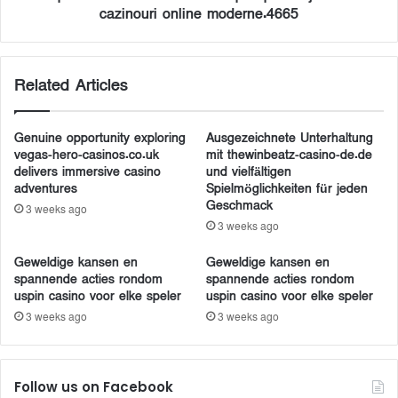
cazinouri online moderne.4665
Related Articles
Genuine opportunity exploring
Ausgezeichnete Unterhaltung
vegas-hero-casinos.co.uk
mit thewinbeatz-casino-de.de
delivers immersive casino
und vielfältigen
adventures
Spielmöglichkeiten für jeden
Geschmack
3 weeks ago
3 weeks ago
Geweldige kansen en
Geweldige kansen en
spannende acties rondom
spannende acties rondom
uspin casino voor elke speler
uspin casino voor elke speler
3 weeks ago
3 weeks ago
Follow us on Facebook