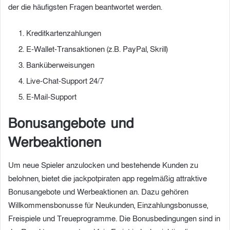
der die häufigsten Fragen beantwortet werden.
Kreditkartenzahlungen
E-Wallet-Transaktionen (z.B. PayPal, Skrill)
Banküberweisungen
Live-Chat-Support 24/7
E-Mail-Support
Bonusangebote und
Werbeaktionen
Um neue Spieler anzulocken und bestehende Kunden zu
belohnen, bietet die jackpotpiraten app regelmäßig attraktive
Bonusangebote und Werbeaktionen an. Dazu gehören
Willkommensbonusse für Neukunden, Einzahlungsbonusse,
Freispiele und Treueprogramme. Die Bonusbedingungen sind in