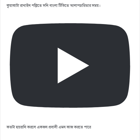
কুয়াকাটা রাখাইন পল্লিতে সনি বাংলা টিভিতে আলাপচারিতার সময়।
কতটা হয়রানি করলে একজন প্রবাসী এমন কাজ করতে পারে