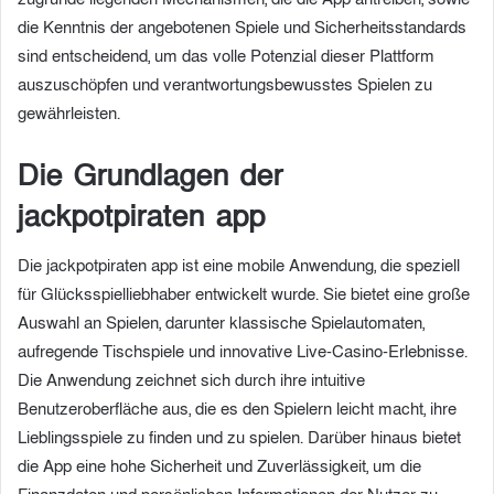
die Kenntnis der angebotenen Spiele und Sicherheitsstandards
sind entscheidend, um das volle Potenzial dieser Plattform
auszuschöpfen und verantwortungsbewusstes Spielen zu
gewährleisten.
Die Grundlagen der
jackpotpiraten app
Die jackpotpiraten app ist eine mobile Anwendung, die speziell
für Glücksspielliebhaber entwickelt wurde. Sie bietet eine große
Auswahl an Spielen, darunter klassische Spielautomaten,
aufregende Tischspiele und innovative Live-Casino-Erlebnisse.
Die Anwendung zeichnet sich durch ihre intuitive
Benutzeroberfläche aus, die es den Spielern leicht macht, ihre
Lieblingsspiele zu finden und zu spielen. Darüber hinaus bietet
die App eine hohe Sicherheit und Zuverlässigkeit, um die