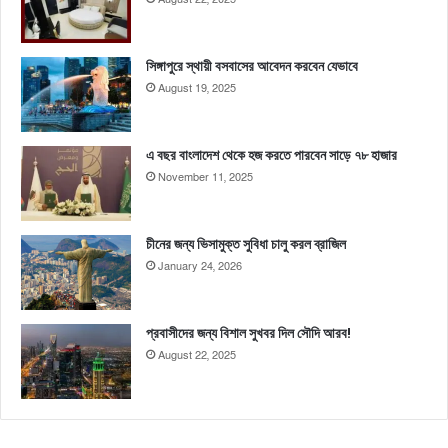
সিঙ্গাপুরে স্থায়ী বসবাসের আবেদন করবেন যেভাবে
August 19, 2025
এ বছর বাংলাদেশ থেকে হজ করতে পারবেন সাড়ে ৭৮ হাজার
November 11, 2025
চীনের জন্য ভিসামুক্ত সুবিধা চালু করল ব্রাজিল
January 24, 2026
প্রবাসীদের জন্য বিশাল সুখবর দিল সৌদি আরব!
August 22, 2025