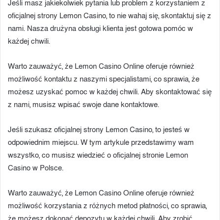
Jeśli masz jakiekolwiek pytania lub problem z korzystaniem z
oficjalnej strony Lemon Casino, to nie wahaj się, skontaktuj się z
nami. Nasza drużyna obsługi klienta jest gotowa pomóc w
każdej chwili.
Warto zauważyć, że Lemon Casino Online oferuje również
możliwość kontaktu z naszymi specjalistami, co sprawia, że
możesz uzyskać pomoc w każdej chwili. Aby skontaktować się
z nami, musisz wpisać swoje dane kontaktowe.
Jeśli szukasz oficjalnej strony Lemon Casino, to jesteś w
odpowiednim miejscu. W tym artykule przedstawimy wam
wszystko, co musisz wiedzieć o oficjalnej stronie Lemon
Casino w Polsce.
Warto zauważyć, że Lemon Casino Online oferuje również
możliwość korzystania z różnych metod płatności, co sprawia,
że możesz dokonać depozytu w każdej chwili. Aby zrobić