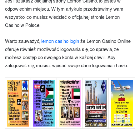
Jeśli szukasz oficjalnej strony Lemon Casino, to jesteś w
odpowiednim miejscu. W tym artykule przedstawimy wam
wszystko, co musisz wiedzieć o oficjalnej stronie Lemon
Casino w Polsce.
Warto zauważyć,
lemon casino login
że Lemon Casino Online
oferuje również możliwość logowania się, co sprawia, że
możesz dostęp do swojego konta w każdej chwili. Aby
zalogować się, musisz wpisać swoje dane logowania i hasło.