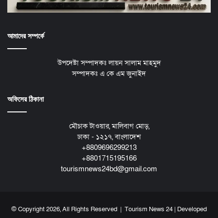
আমাদের সম্পর্কে
উপদেষ্টা সম্পাদকঃ লায়ন সালাম মাহমুদ
সম্পাদকঃ এ কে এম জুনাইদ
অফিসের ঠিকানা
মৌচাক টাওয়ার, মালিবাগ মোড়,
ঢাকা - ১২১৭, বাংলাদেশ
+8809696299213
+8801715195166
tourismnews24bd@gmail.com
© Copyright 2026, All Rights Reserved | Tourism News 24 | Developed