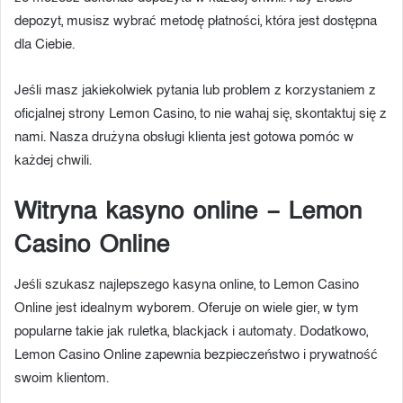
depozyt, musisz wybrać metodę płatności, która jest dostępna
dla Ciebie.
Jeśli masz jakiekolwiek pytania lub problem z korzystaniem z
oficjalnej strony Lemon Casino, to nie wahaj się, skontaktuj się z
nami. Nasza drużyna obsługi klienta jest gotowa pomóc w
każdej chwili.
Witryna kasyno online – Lemon
Casino Online
Jeśli szukasz najlepszego kasyna online, to Lemon Casino
Online jest idealnym wyborem. Oferuje on wiele gier, w tym
popularne takie jak ruletka, blackjack i automaty. Dodatkowo,
Lemon Casino Online zapewnia bezpieczeństwo i prywatność
swoim klientom.