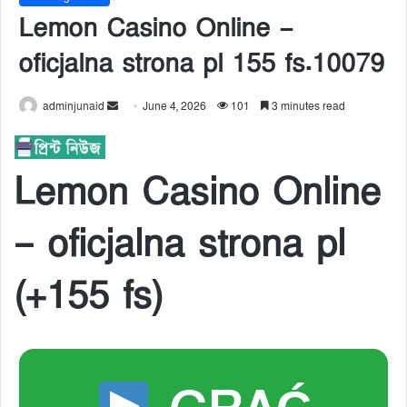
Lemon Casino Online –
oficjalna strona pl 155 fs.10079
adminjunaid
S
June 4, 2026
101
3 minutes read
e
n
d
Lemon Casino Online
a
n
– oficjalna strona pl
e
m
(+155 fs)
a
i
l