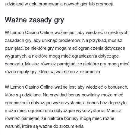
udzielane w celu promowania nowych gier lub promocji.
Ważne zasady gry
W Lemon Casino Online, ważne jest, aby wiedzieć o niektórych
zasadach gry, aby uniknąć problemów. Na przykład, musisz
pamiętać, że niektóre gry mogą mieć ograniczenia dotyczące
wygranych, a niektóre mogą mieć ograniczenia dotyczące
depozytu. Musisz również pamiętać, że niektóre gry mogą mieć
różne reguły gry, które są ważne do zrozumienia.
W Lemon Casino Online, ważne jest, aby wiedzieć o bonusach,
które są udzielane. Na przykład, bonus powitalny może mieć
ograniczenia dotyczące wykorzystania, a bonus bez depozytu
może mieć ograniczenia dotyczące wykorzystania. Musisz
również pamiętać, że niektóre bonusy mogą mieć różne
warunki, które są ważne do zrozumienia.