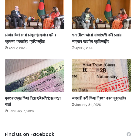
ঢাকায় ভিসা সেবা চালুর প্রস্তাবে মাল্টার
মালদ্বীপে আরো বাংলাদেশী কর্মী নেয়ার
প্রশংসা পরররাষ্ট্র প্রতিমন্ত্রীর
আহ্বান পররাষ্ট্র প্রতিমন্ত্রীর
April 2, 2026
April 2, 2026
যুক্তরাজ্যের ভিসা নিয়ে হাইকমিশনের নতুন
অস্থায়ী কর্মী ভিসা দ্বিগুণ করল যুক্তরাষ্ট্র
বার্তা
January 31, 2026
February 7, 2026
Find us on Facebook