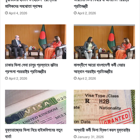
মালিকদের সমঝোতা স্বাক্ষর
প্রতিমন্ত্রী
April 4, 2026
April 2, 2026
ঢাকায় ভিসা সেবা চালুর প্রস্তাবে মাল্টার
মালদ্বীপে আরো বাংলাদেশী কর্মী নেয়ার
প্রশংসা পরররাষ্ট্র প্রতিমন্ত্রীর
আহ্বান পররাষ্ট্র প্রতিমন্ত্রীর
April 2, 2026
April 2, 2026
যুক্তরাজ্যের ভিসা নিয়ে হাইকমিশনের নতুন
অস্থায়ী কর্মী ভিসা দ্বিগুণ করল যুক্তরাষ্ট্র
বার্তা
January 31, 2026