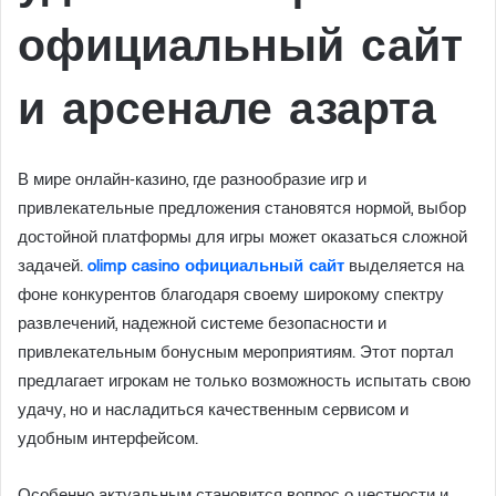
официальный сайт
и арсенале азарта
В мире онлайн-казино, где разнообразие игр и
привлекательные предложения становятся нормой, выбор
достойной платформы для игры может оказаться сложной
задачей.
olimp casino официальный сайт
выделяется на
фоне конкурентов благодаря своему широкому спектру
развлечений, надежной системе безопасности и
привлекательным бонусным мероприятиям. Этот портал
предлагает игрокам не только возможность испытать свою
удачу, но и насладиться качественным сервисом и
удобным интерфейсом.
Особенно актуальным становится вопрос о честности и