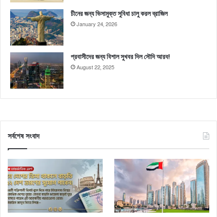
চীনের জন্য ভিসামুক্ত সুবিধা চালু করল ব্রাজিল
January 24, 2026
প্রবাসীদের জন্য বিশাল সুখবর দিল সৌদি আরব!
August 22, 2025
সর্বশেষ সংবাদ