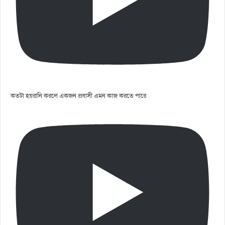
কতটা হয়রানি করলে একজন প্রবাসী এমন কাজ করতে পারে