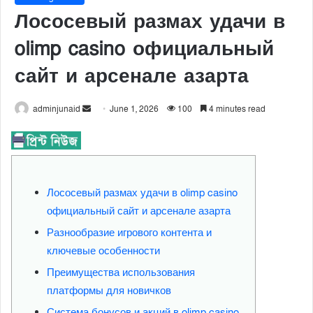
Лососевый размах удачи в
olimp casino официальный
сайт и арсенале азарта
adminjunaid
S
June 1, 2026
100
4 minutes read
e
n
d
a
Лососевый размах удачи в olimp casino
n
e
официальный сайт и арсенале азарта
m
Разнообразие игрового контента и
a
ключевые особенности
i
Преимущества использования
l
платформы для новичков
Система бонусов и акций в olimp casino