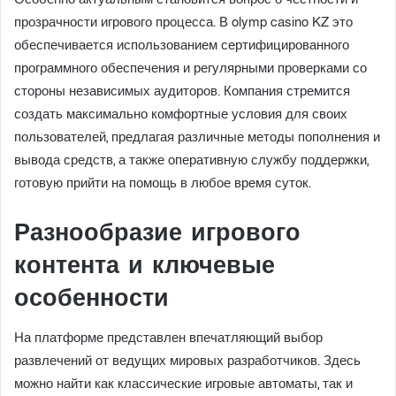
прозрачности игрового процесса. В olymp casino KZ это
обеспечивается использованием сертифицированного
программного обеспечения и регулярными проверками со
стороны независимых аудиторов. Компания стремится
создать максимально комфортные условия для своих
пользователей, предлагая различные методы пополнения и
вывода средств, а также оперативную службу поддержки,
готовую прийти на помощь в любое время суток.
Разнообразие игрового
контента и ключевые
особенности
На платформе представлен впечатляющий выбор
развлечений от ведущих мировых разработчиков. Здесь
можно найти как классические игровые автоматы, так и