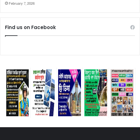
February 7, 2026
Find us on Facebook