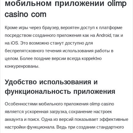
мобильном приложении olimp
casino com
Кроме игры через браузер, вероятен доступ к платформе
посредством созданного приложения как на Android, так и
на iOS. Это возможно станут доступно для
беспрепятсковного течения использования работы в
целом. Более поздние версии всегда корреktно
конкуренрованы.
Удобство использования и
функциональность приложения
Особенностями мобильного приложения olimp casino
является ускоренная загрузка, сохранение настроек
аккаунта и поиск. Одна из версий показывает эффективные
настройки функционала. Ведь при создании стандартного