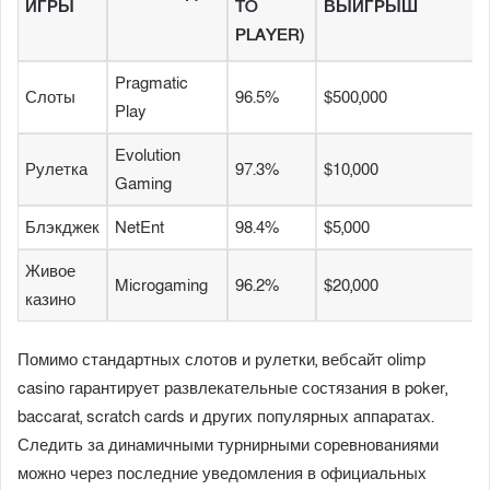
ИГРЫ
TO
ВЫИГРЫШ
PLAYER)
Pragmatic
Слоты
96.5%
$500,000
Play
Evolution
Рулетка
97.3%
$10,000
Gaming
Блэкджек
NetEnt
98.4%
$5,000
Живое
Microgaming
96.2%
$20,000
казино
Помимо стандартных слотов и рулетки, вебсайт olimp
casino гарантирует развлекательные состязания в poker,
baccarat, scratch cards и других популярных аппаратах.
Следить за динамичными турнирными соревновaниями
можно через последние уведомления в официальных