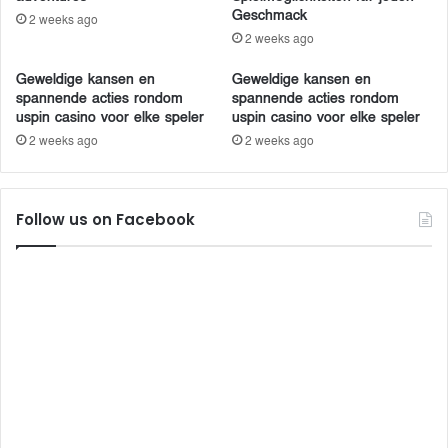
Geschmack
2 weeks ago
2 weeks ago
Geweldige kansen en
Geweldige kansen en
spannende acties rondom
spannende acties rondom
uspin casino voor elke speler
uspin casino voor elke speler
2 weeks ago
2 weeks ago
Follow us on Facebook