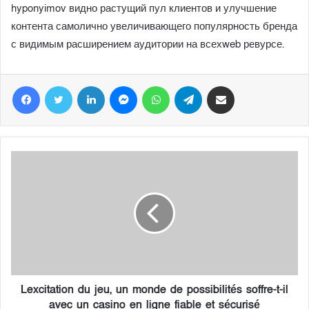
hyponyimov видно растущий пул клиентов и улучшение
контента самолично увеличивающего популярность бренда
с видимым расширением аудитории на всехweb ревурсе.
Facebook
Twitter
LinkedIn
Messenger
WhatsApp
Telegram
Share via Email
Lexcitation du jeu, un monde de possibilités soffre-t-il
avec un casino en ligne fiable et sécurisé