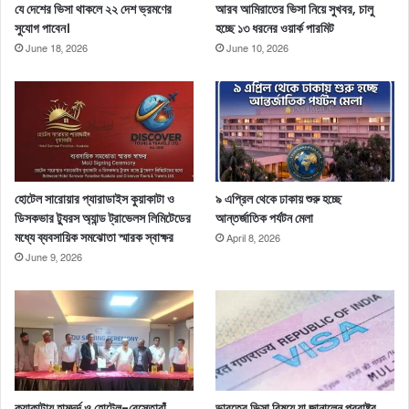
যে দেশের ভিসা থাকলে ২২ দেশ ভ্রমণের
আরব আমিরাতের ভিসা নিয়ে সুখবর, চালু
সুযোগ পাবেন।
হচ্ছে ১৩ ধরনের ওয়ার্ক পারমিট
June 18, 2026
June 10, 2026
হোটেল সারোয়ার প্যারাডাইস কুয়াকাটা ও
৯ এপ্রিল থেকে ঢাকায় শুরু হচ্ছে
ডিসকভার ট্যুরস অ্যান্ড ট্রাভেলস লিমিটেডের
আন্তর্জাতিক পর্যটন মেলা
মধ্যে ব্যবসায়িক সমঝোতা স্মারক স্বাক্ষর
April 8, 2026
June 9, 2026
কুয়াকাটায় হামদর্দ ও হোটেল-রেস্তোরাঁ
ভারতের ভিসা বিষয়ে যা জানালেন পররাষ্ট্র