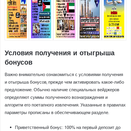
Условия получения и отыгрыша
бонусов
Важно внимательно ознакомиться с условиями получения
и отыгрыша бонусов, прежде чем активировать какое-либо
предложение. Обычно наличие специальных вейджеров
определяют суммы полученного вознаграждения и
алгоритм его поетапного извлечения. Указанные в правилах
параметры прописаны в обеспечивающем разделе.
Приветственный бонус: 100% на первый депозит до