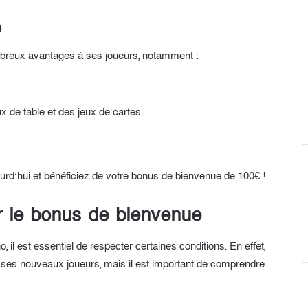
o
breux avantages à ses joueurs, notamment :
x de table et des jeux de cartes.
urd’hui et bénéficiez de votre bonus de bienvenue de 100€ !
ir le bonus de bienvenue
il est essentiel de respecter certaines conditions. En effet,
à ses nouveaux joueurs, mais il est important de comprendre