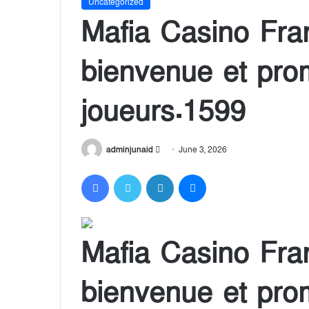
Uncategorized
Mafia Casino Fra
bienvenue et pro
joueurs.1599
adminjunaid
S
June 3, 2026
e
Facebook
Twitter
LinkedIn
Messenger
n
d
a
n
Mafia Casino Fra
e
m
bienvenue et pro
a
i