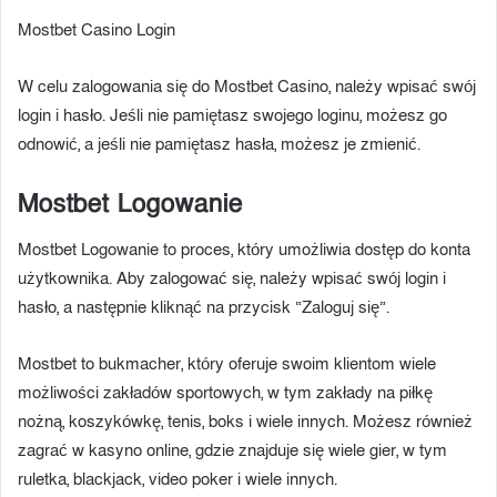
Mostbet Casino Login
W celu zalogowania się do Mostbet Casino, należy wpisać swój
login i hasło. Jeśli nie pamiętasz swojego loginu, możesz go
odnowić, a jeśli nie pamiętasz hasła, możesz je zmienić.
Mostbet Logowanie
Mostbet Logowanie to proces, który umożliwia dostęp do konta
użytkownika. Aby zalogować się, należy wpisać swój login i
hasło, a następnie kliknąć na przycisk “Zaloguj się”.
Mostbet to bukmacher, który oferuje swoim klientom wiele
możliwości zakładów sportowych, w tym zakłady na piłkę
nożną, koszykówkę, tenis, boks i wiele innych. Możesz również
zagrać w kasyno online, gdzie znajduje się wiele gier, w tym
ruletka, blackjack, video poker i wiele innych.