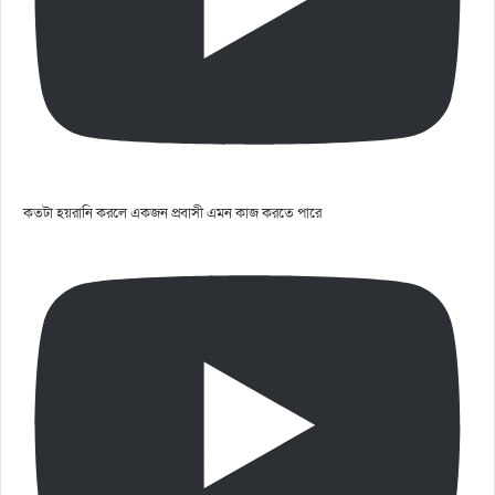
কতটা হয়রানি করলে একজন প্রবাসী এমন কাজ করতে পারে