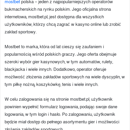
mostbet
polska – jeden z najpopularniejszych operatorów
bukmacherskich na rynku polskim. Jego oficjalna strona
internetowa, mostbet.pl, jest dostępna dla wszystkich
użytkowników, którzy chcą zagrać w kasyno online lub zrobić
zakład sportowy.
Mostbet to marka, która od lat cieszy się zaufaniem i
popularnością wśród polskich graczy. Jego oferta obejmuje
szeroki wybór gier kasynowych, w tym automatów, rulety,
blackjacka i wiele innych. Dodatkowo, operator oferuje
możliwość złożenia zakładów sportowych na wiele dyscyplin, w
tym piłkę nożną, koszykówkę, tenis i wiele innych.
W celu zalogowania się na stronie mostbet.pl, użytkownik
powinien wypełnić formularz logowania, podając swoje dane
logowania, w tym login i hasło. Po zalogowaniu, użytkownik
będzie miał dostęp do pełnego asortymentu gier i możliwości
złożenia zakładów sportowych.