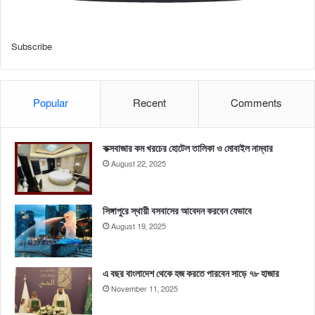
Subscribe
Popular
Recent
Comments
কক্সবাজার কম খরচের হোটেল তালিকা ও মোবাইল নাম্বার
August 22, 2025
সিঙ্গাপুরে স্থায়ী বসবাসের আবেদন করবেন যেভাবে
August 19, 2025
এ বছর বাংলাদেশ থেকে হজ করতে পারবেন সাড়ে ৭৮ হাজার
November 11, 2025