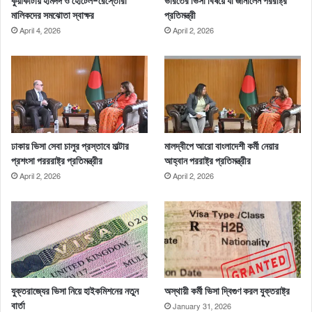
কুয়াকাটায় হামদর্দ ও হোটেল-রেস্তোরাঁ
ভারতের ভিসা বিষয়ে যা জানালেন পররাষ্ট্র
মালিকদের সমঝোতা স্বাক্ষর
প্রতিমন্ত্রী
April 4, 2026
April 2, 2026
ঢাকায় ভিসা সেবা চালুর প্রস্তাবে মাল্টার
মালদ্বীপে আরো বাংলাদেশী কর্মী নেয়ার
প্রশংসা পরররাষ্ট্র প্রতিমন্ত্রীর
আহ্বান পররাষ্ট্র প্রতিমন্ত্রীর
April 2, 2026
April 2, 2026
যুক্তরাজ্যের ভিসা নিয়ে হাইকমিশনের নতুন
অস্থায়ী কর্মী ভিসা দ্বিগুণ করল যুক্তরাষ্ট্র
বার্তা
January 31, 2026