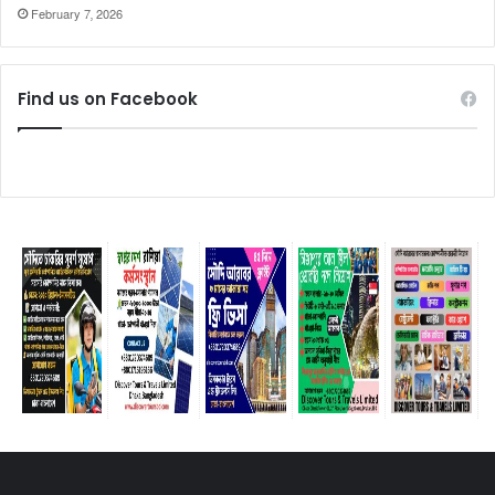
February 7, 2026
Find us on Facebook