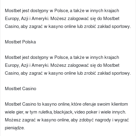
Mostbet jest dostępny w Polsce, a także w innych krajach
Europy, Azji i Ameryki. Możesz zalogować się do Mostbet
Casino, aby zagrać w kasyno online lub zrobić zakład sportowy.
Mostbet Polska
Mostbet jest dostępny w Polsce, a także w innych krajach
Europy, Azji i Ameryki. Możesz zalogować się do Mostbet
Casino, aby zagrać w kasyno online lub zrobić zakład sportowy.
Mostbet Casino
Mostbet Casino to kasyno online, które oferuje swoim klientom
wiele gier, w tym ruletka, blackjack, video poker i wiele innych.
Możesz zagrać w kasyno online, aby zdobyć nagrody i wygrać
pieniądze.