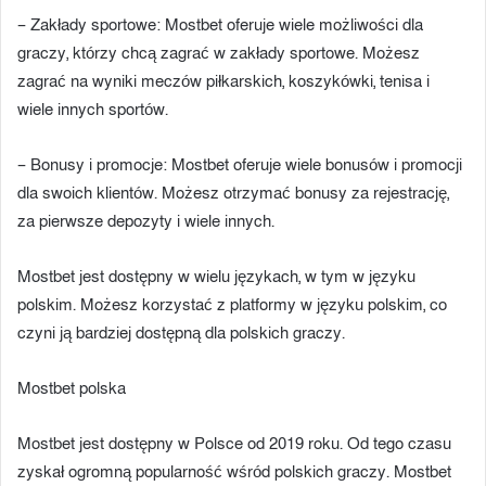
– Zakłady sportowe: Mostbet oferuje wiele możliwości dla
graczy, którzy chcą zagrać w zakłady sportowe. Możesz
zagrać na wyniki meczów piłkarskich, koszykówki, tenisa i
wiele innych sportów.
– Bonusy i promocje: Mostbet oferuje wiele bonusów i promocji
dla swoich klientów. Możesz otrzymać bonusy za rejestrację,
za pierwsze depozyty i wiele innych.
Mostbet jest dostępny w wielu językach, w tym w języku
polskim. Możesz korzystać z platformy w języku polskim, co
czyni ją bardziej dostępną dla polskich graczy.
Mostbet polska
Mostbet jest dostępny w Polsce od 2019 roku. Od tego czasu
zyskał ogromną popularność wśród polskich graczy. Mostbet