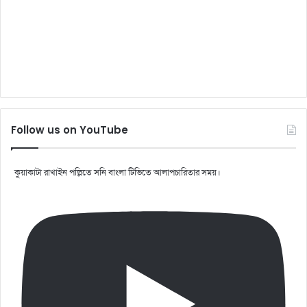
Follow us on YouTube
কুয়াকাটা রাখাইন পল্লিতে সনি বাংলা টিভিতে আলাপচারিতার সময়।