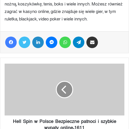
nożną, koszykówkę, tenis, boks i wiele innych. Możesz również
zagrać w kasyno online, gdzie znajduje się wiele gier, w tym
ruletka, blackjack, video poker i wiele innych.
Facebook
Twitter
LinkedIn
Messenger
WhatsApp
Telegram
Share via Email
Hell Spin w Polsce Bezpieczne patnoci i szybkie
wypaty online.1611