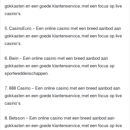
gokkasten en een goede klantenservice, met een focus op live
casino’s.
5. CasinoEuro – Een online casino met een breed aanbod aan
gokkasten en een goede klantenservice, met een focus op live
casino’s.
6. Bwin – Een online casino met een breed aanbod aan
gokkasten en een goede klantenservice, met een focus op
sportweddenschappen.
7. 888 Casino – Een online casino met een breed aanbod aan
gokkasten en een goede klantenservice, met een focus op live
casino’s.
8. Betsson – Een online casino met een breed aanbod aan
gokkasten en een goede klantenservice, met een focus op live