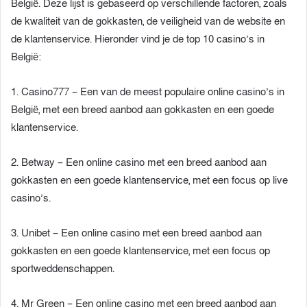
België. Deze lijst is gebaseerd op verschillende factoren, zoals
de kwaliteit van de gokkasten, de veiligheid van de website en
de klantenservice. Hieronder vind je de top 10 casino’s in
België:
1. Casino777 – Een van de meest populaire online casino’s in
België, met een breed aanbod aan gokkasten en een goede
klantenservice.
2. Betway – Een online casino met een breed aanbod aan
gokkasten en een goede klantenservice, met een focus op live
casino’s.
3. Unibet – Een online casino met een breed aanbod aan
gokkasten en een goede klantenservice, met een focus op
sportweddenschappen.
4. Mr Green – Een online casino met een breed aanbod aan