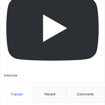
Subscribe
Popular
Recent
Comments