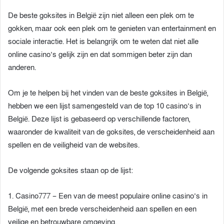
De beste goksites in België zijn niet alleen een plek om te
gokken, maar ook een plek om te genieten van entertainment en
sociale interactie. Het is belangrijk om te weten dat niet alle
online casino’s gelijk zijn en dat sommigen beter zijn dan
anderen.
Om je te helpen bij het vinden van de beste goksites in België,
hebben we een lijst samengesteld van de top 10 casino’s in
België. Deze lijst is gebaseerd op verschillende factoren,
waaronder de kwaliteit van de goksites, de verscheidenheid aan
spellen en de veiligheid van de websites.
De volgende goksites staan op de lijst:
1. Casino777 – Een van de meest populaire online casino’s in
België, met een brede verscheidenheid aan spellen en een
veilige en betrouwbare omgeving.