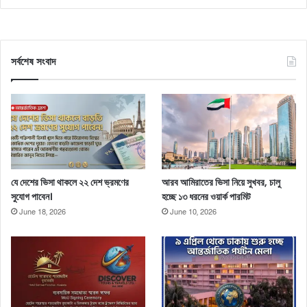
সর্বশেষ সংবাদ
যে দেশের ভিসা থাকলে ২২ দেশ ভ্রমণের
আরব আমিরাতের ভিসা নিয়ে সুখবর, চালু
সুযোগ পাবেন।
হচ্ছে ১৩ ধরনের ওয়ার্ক পারমিট
June 18, 2026
June 10, 2026