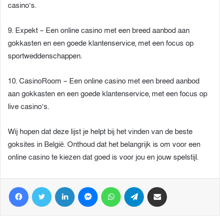
casino’s.
9. Expekt – Een online casino met een breed aanbod aan
gokkasten en een goede klantenservice, met een focus op
sportweddenschappen.
10. CasinoRoom – Een online casino met een breed aanbod
aan gokkasten en een goede klantenservice, met een focus op
live casino’s.
Wij hopen dat deze lijst je helpt bij het vinden van de beste
goksites in België. Onthoud dat het belangrijk is om voor een
online casino te kiezen dat goed is voor jou en jouw spelstijl.
Facebook
Twitter
LinkedIn
Messenger
WhatsApp
Telegram
Share via Email