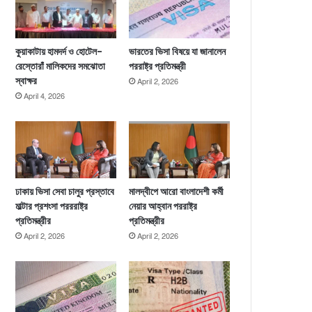
কুয়াকাটায় হামদর্দ ও হোটেল-
ভারতের ভিসা বিষয়ে যা জানালেন
রেস্তোরাঁ মালিকদের সমঝোতা
পররাষ্ট্র প্রতিমন্ত্রী
স্বাক্ষর
April 2, 2026
April 4, 2026
ঢাকায় ভিসা সেবা চালুর প্রস্তাবে
মালদ্বীপে আরো বাংলাদেশী কর্মী
মাল্টার প্রশংসা পরররাষ্ট্র
নেয়ার আহ্বান পররাষ্ট্র
প্রতিমন্ত্রীর
প্রতিমন্ত্রীর
April 2, 2026
April 2, 2026