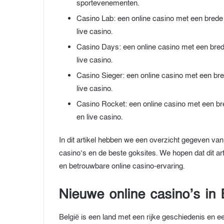
sportevenementen.
Casino Lab: een online casino met een brede 
live casino.
Casino Days: een online casino met een brede
live casino.
Casino Sieger: een online casino met een bre
live casino.
Casino Rocket: een online casino met een bre
en live casino.
In dit artikel hebben we een overzicht gegeven van 
casino’s en de beste goksites. We hopen dat dit arti
en betrouwbare online casino-ervaring.
Nieuwe online casino’s in 
België is een land met een rijke geschiedenis en ee