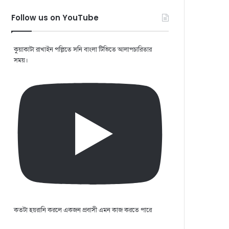
Follow us on YouTube
কুয়াকাটা রাখাইন পল্লিতে সনি বাংলা টিভিতে আলাপচারিতার
সময়।
কতটা হয়রানি করলে একজন প্রবাসী এমন কাজ করতে পারে