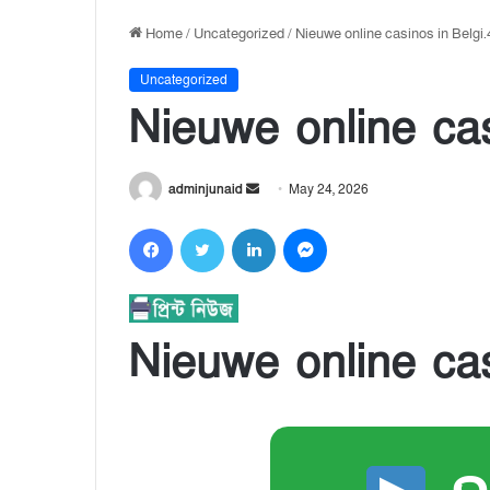
Home
/
Uncategorized
/
Nieuwe online casinos in Belgi
Uncategorized
Nieuwe online cas
adminjunaid
S
May 24, 2026
e
Facebook
Twitter
LinkedIn
Messenger
n
d
a
n
Nieuwe online cas
e
m
a
i
l