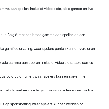
mma aan spellen, inclusief video slots, table games en live
o’s in België, met een brede gamma aan spellen en een
eke gamified ervaring, waar spelers punten kunnen verdienen
rede gamma aan spellen, inclusief video slots, table games
focus op cryptomunten, waar spelers kunnen spelen met
 retro-look, met een brede gamma aan spellen en een veilige
ocus op sportsbetting, waar spelers kunnen wedden op