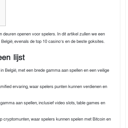
n deuren openen voor spelers. In dit artikel zullen we een
 België, evenals de top 10 casino’s en de beste goksites.
en lijst
 in België, met een brede gamma aan spellen en een veilige
mified ervaring, waar spelers punten kunnen verdienen en
amma aan spellen, inclusief video slots, table games en
op cryptomunten, waar spelers kunnen spelen met Bitcoin en