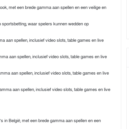
-look, met een brede gamma aan spellen en een veilige en
p sportsbetting, waar spelers kunnen wedden op
aan spellen, inclusief video slots, table games en live
a aan spellen, inclusief video slots, table games en live
ma aan spellen, inclusief video slots, table games en live
mma aan spellen, inclusief video slots, table games en live
o’s in België, met een brede gamma aan spellen en een