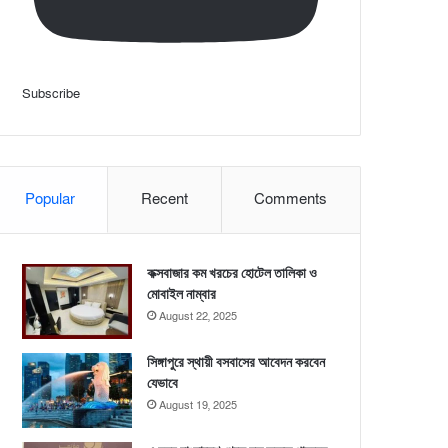
Subscribe
Popular
Recent
Comments
কক্সবাজার কম খরচের হোটেল তালিকা ও
মোবাইল নাম্বার
August 22, 2025
সিঙ্গাপুরে স্থায়ী বসবাসের আবেদন করবেন
যেভাবে
August 19, 2025