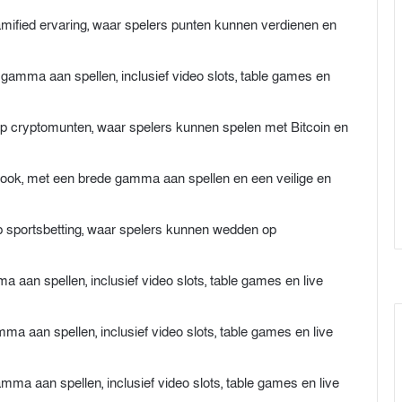
mified ervaring, waar spelers punten kunnen verdienen en
amma aan spellen, inclusief video slots, table games en
op cryptomunten, waar spelers kunnen spelen met Bitcoin en
-look, met een brede gamma aan spellen en een veilige en
p sportsbetting, waar spelers kunnen wedden op
aan spellen, inclusief video slots, table games en live
a aan spellen, inclusief video slots, table games en live
ma aan spellen, inclusief video slots, table games en live