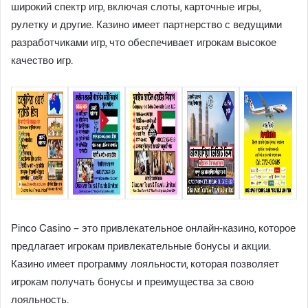
широкий спектр игр, включая слоты, карточные игры,
рулетку и другие. Казино имеет партнерство с ведущими
разработчиками игр, что обеспечивает игрокам высокое
качество игр.
Pinco Casino – это привлекательное онлайн-казино, которое
предлагает игрокам привлекательные бонусы и акции.
Казино имеет программу лояльности, которая позволяет
игрокам получать бонусы и преимущества за свою
лояльность.