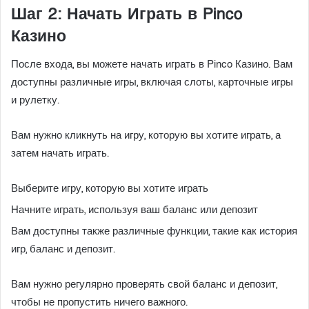
Шаг 2: Начать Играть в Pinco
Казино
После входа, вы можете начать играть в Pinco Казино. Вам
доступны различные игры, включая слоты, карточные игры
и рулетку.
Вам нужно кликнуть на игру, которую вы хотите играть, а
затем начать играть.
Выберите игру, которую вы хотите играть
Начните играть, используя ваш баланс или депозит
Вам доступны также различные функции, такие как история
игр, баланс и депозит.
Вам нужно регулярно проверять свой баланс и депозит,
чтобы не пропустить ничего важного.