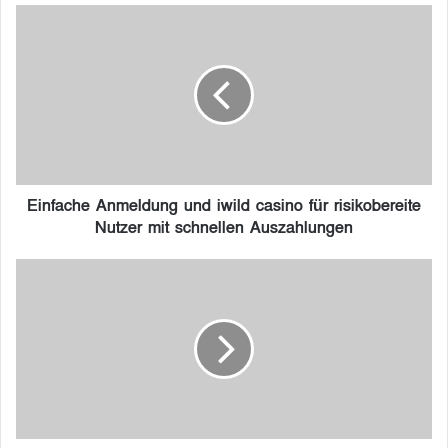
Einfache Anmeldung und iwild casino für risikobereite
Nutzer mit schnellen Auszahlungen