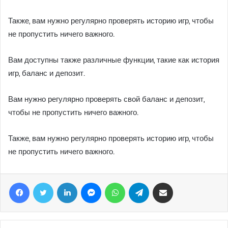
Также, вам нужно регулярно проверять историю игр, чтобы
не пропустить ничего важного.
Вам доступны также различные функции, такие как история
игр, баланс и депозит.
Вам нужно регулярно проверять свой баланс и депозит,
чтобы не пропустить ничего важного.
Также, вам нужно регулярно проверять историю игр, чтобы
не пропустить ничего важного.
Facebook
Twitter
LinkedIn
Messenger
WhatsApp
Telegram
Share via Email