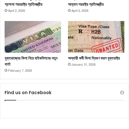
প্রশংসা পরররাষ্ট্র প্রতিমন্ত্রীর
আহ্বান পররাষ্ট্র প্রতিমন্ত্রীর
April 2, 2026
April 2, 2026
যুক্তরাজ্যের ভিসা নিয়ে হাইকমিশনের নতুন
অস্থায়ী কর্মী ভিসা দ্বিগুণ করল যুক্তরাষ্ট্র
বার্তা
January 31, 2026
February 7, 2026
Find us on Facebook