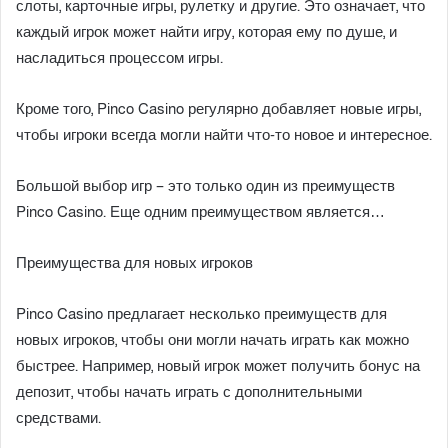
слоты, карточные игры, рулетку и другие. Это означает, что
каждый игрок может найти игру, которая ему по душе, и
насладиться процессом игры.
Кроме того, Pinco Casino регулярно добавляет новые игры,
чтобы игроки всегда могли найти что-то новое и интересное.
Большой выбор игр – это только один из преимуществ
Pinco Casino. Еще одним преимуществом является…
Преимущества для новых игроков
Pinco Casino предлагает несколько преимуществ для
новых игроков, чтобы они могли начать играть как можно
быстрее. Например, новый игрок может получить бонус на
депозит, чтобы начать играть с дополнительными
средствами.