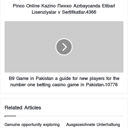
Pinco Online Kazino Пинко Azrbaycanda Etibarl
Lisenziyalar v Sertifikatlar.4366
B9 Game in Pakistan a guide for new players for the
number one betting casino game in Pakistan.10776
Related Articles
Genuine opportunity exploring
Ausgezeichnete Unterhaltung