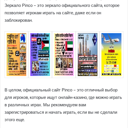
Зеркало Pinco – это зеркало официального сайта, которое
позволяет игрокам играть на сайте, даже если он
заблокирован.
В целом, официальный сайт Pinco – это отличный выбор
для игроков, которые ищут онлайн-казино, где можно играть
в различных играх. Мы рекомендуем вам
зарегистрироваться и начать играть, если вы не сделали
этого еще.