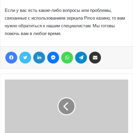
Если у вас есть какие-либо вопросы или проблемы,
связанные с использованием зеркала Pinco казино, то вам
нужно обратиться к нашим специалистам. Мы готовы
помочь вам в любое время.
Facebook
Twitter
LinkedIn
Messenger
WhatsApp
Telegram
Share via Email