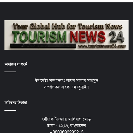
আমাদের সম্পর্কে
উপদেষ্টা সম্পাদকঃ লায়ন সালাম মাহমুদ
সম্পাদকঃ এ কে এম জুনাইদ
অফিসের ঠিকানা
মৌচাক টাওয়ার, মালিবাগ মোড়,
ঢাকা - ১২১৭, বাংলাদেশ
+8809696299213