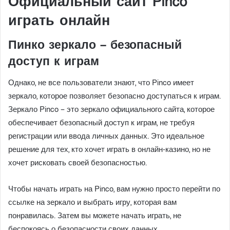
Официальный сайт Pinco
играть онлайн
Пинко зеркало – безопасный
доступ к играм
Однако, не все пользователи знают, что Pinco имеет
зеркало, которое позволяет безопасно доступаться к играм.
Зеркало Pinco – это зеркало официального сайта, которое
обеспечивает безопасный доступ к играм, не требуя
регистрации или ввода личных данных. Это идеальное
решение для тех, кто хочет играть в онлайн-казино, но не
хочет рисковать своей безопасностью.
Чтобы начать играть на Pinco, вам нужно просто перейти по
ссылке на зеркало и выбрать игру, которая вам
понравилась. Затем вы можете начать играть, не
беспокоясь о безопасности своих данных.