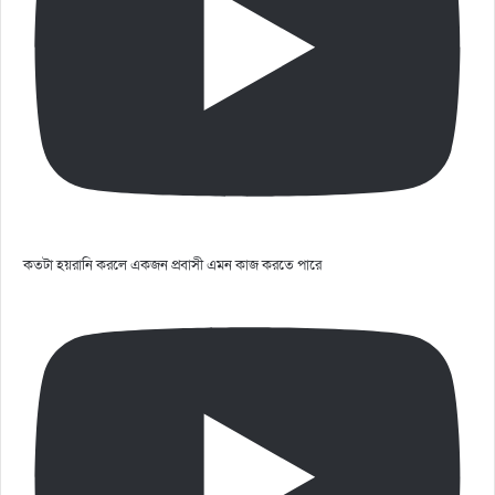
কতটা হয়রানি করলে একজন প্রবাসী এমন কাজ করতে পারে