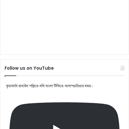
Follow us on YouTube
কুয়াকাটা রাখাইন পল্লিতে সনি বাংলা টিভিতে আলাপচারিতার সময়।