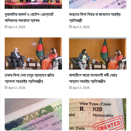
কুয়াকাটায় হামদর্দ ও হোটেল-রেস্তোরাঁ
ভারতের ভিসা বিষয়ে যা জানালেন পররাষ্ট্র
মালিকদের সমঝোতা স্বাক্ষর
প্রতিমন্ত্রী
April 4, 2026
April 2, 2026
ঢাকায় ভিসা সেবা চালুর প্রস্তাবে মাল্টার
মালদ্বীপে আরো বাংলাদেশী কর্মী নেয়ার
প্রশংসা পরররাষ্ট্র প্রতিমন্ত্রীর
আহ্বান পররাষ্ট্র প্রতিমন্ত্রীর
April 2, 2026
April 2, 2026