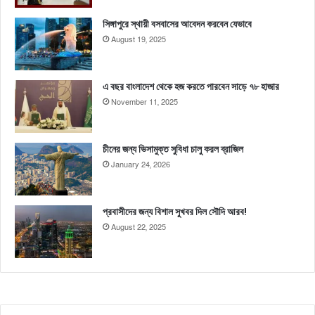
সিঙ্গাপুরে স্থায়ী বসবাসের আবেদন করবেন যেভাবে
August 19, 2025
এ বছর বাংলাদেশ থেকে হজ করতে পারবেন সাড়ে ৭৮ হাজার
November 11, 2025
চীনের জন্য ভিসামুক্ত সুবিধা চালু করল ব্রাজিল
January 24, 2026
প্রবাসীদের জন্য বিশাল সুখবর দিল সৌদি আরব!
August 22, 2025