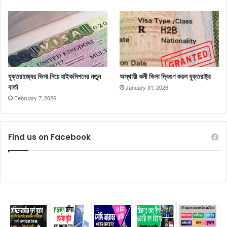
যুক্তরাজ্যের ভিসা নিয়ে হাইকমিশনের নতুন
অস্থায়ী কর্মী ভিসা দ্বিগুণ করল যুক্তরাষ্ট্র
বার্তা
January 31, 2026
February 7, 2026
Find us on Facebook