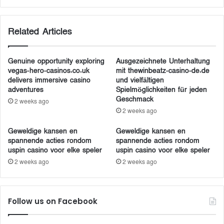
Related Articles
Genuine opportunity exploring
Ausgezeichnete Unterhaltung
vegas-hero-casinos.co.uk
mit thewinbeatz-casino-de.de
delivers immersive casino
und vielfältigen
adventures
Spielmöglichkeiten für jeden
Geschmack
2 weeks ago
2 weeks ago
Geweldige kansen en
Geweldige kansen en
spannende acties rondom
spannende acties rondom
uspin casino voor elke speler
uspin casino voor elke speler
2 weeks ago
2 weeks ago
Follow us on Facebook