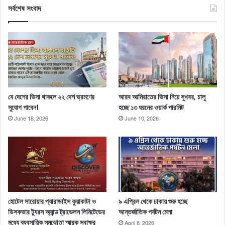
সর্বশেষ সংবাদ
যে দেশের ভিসা থাকলে ২২ দেশ ভ্রমণের
আরব আমিরাতের ভিসা নিয়ে সুখবর, চালু
সুযোগ পাবেন।
হচ্ছে ১৩ ধরনের ওয়ার্ক পারমিট
June 18, 2026
June 10, 2026
হোটেল সারোয়ার প্যারাডাইস কুয়াকাটা ও
৯ এপ্রিল থেকে ঢাকায় শুরু হচ্ছে
ডিসকভার ট্যুরস অ্যান্ড ট্রাভেলস লিমিটেডের
আন্তর্জাতিক পর্যটন মেলা
মধ্যে ব্যবসায়িক সমঝোতা স্মারক স্বাক্ষর
April 8, 2026