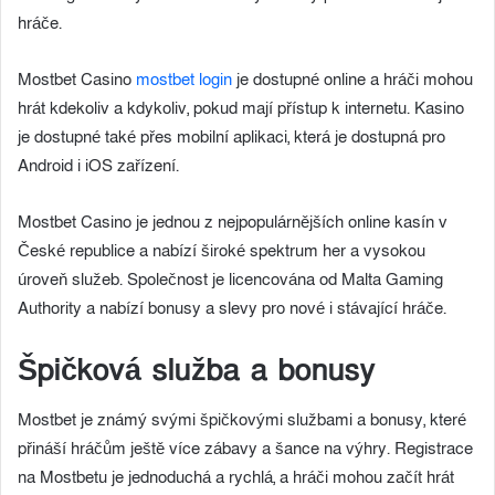
hráče.
Mostbet Casino
mostbet login
je dostupné online a hráči mohou
hrát kdekoliv a kdykoliv, pokud mají přístup k internetu. Kasino
je dostupné také přes mobilní aplikaci, která je dostupná pro
Android i iOS zařízení.
Mostbet Casino je jednou z nejpopulárnějších online kasín v
České republice a nabízí široké spektrum her a vysokou
úroveň služeb. Společnost je licencována od Malta Gaming
Authority a nabízí bonusy a slevy pro nové i stávající hráče.
Špičková služba a bonusy
Mostbet je známý svými špičkovými službami a bonusy, které
přináší hráčům ještě více zábavy a šance na výhry. Registrace
na Mostbetu je jednoduchá a rychlá, a hráči mohou začít hrát