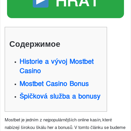
HRÁT
Содержимое
Historie a vývoj Mostbet
Casino
Mostbet Casino Bonus
Špičková služba a bonusy
Mostbet je jedním z nejpopulárnějších online kasín, které
nabízejí širokou škálu her a bonusů. V tomto článku se budeme