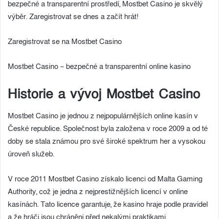
bezpečné a transparentní prostředí, Mostbet Casino je skvělý
výběr. Zaregistrovat se dnes a začít hrát!
Zaregistrovat se na Mostbet Casino
Mostbet Casino – bezpečné a transparentní online kasino
Historie a vývoj Mostbet Casino
Mostbet Casino je jednou z nejpopulárnějších online kasín v
České republice. Společnost byla založena v roce 2009 a od té
doby se stala známou pro své široké spektrum her a vysokou
úroveň služeb.
V roce 2011 Mostbet Casino získalo licenci od Malta Gaming
Authority, což je jedna z nejprestižnějších licencí v online
kasínách. Tato licence garantuje, že kasino hraje podle pravidel
a že hráči jsou chráněni před nekalými praktikami.