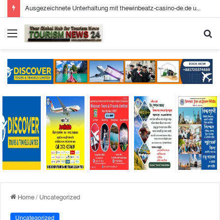
Geweldige kansen en spannende acties rondom uspin casino voor elke speler
Menu
S
fo
Home
/
Uncategorized
Uncategorized