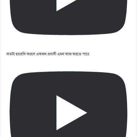
কতটা হয়রানি করলে একজন প্রবাসী এমন কাজ করতে পারে