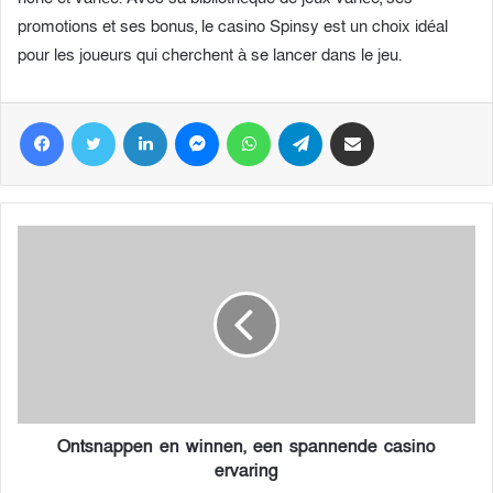
promotions et ses bonus, le casino Spinsy est un choix idéal
pour les joueurs qui cherchent à se lancer dans le jeu.
Facebook
Twitter
LinkedIn
Messenger
WhatsApp
Telegram
Share via Email
Ontsnappen en winnen, een spannende casino
ervaring