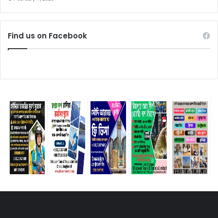
Find us on Facebook