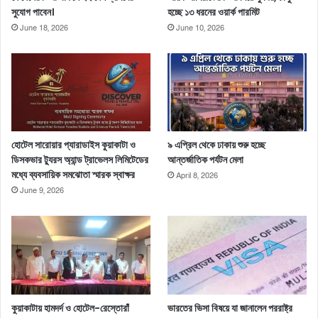
সুযোগ পাবেন।
হচ্ছে ১৩ ধরনের ওয়ার্ক পারমিট
June 18, 2026
June 10, 2026
হোটেল সারোয়ার প্যারাডাইস কুয়াকাটা ও
৯ এপ্রিল থেকে ঢাকায় শুরু হচ্ছে
ডিসকভার ট্যুরস অ্যান্ড ট্রাভেলস লিমিটেডের
আন্তর্জাতিক পর্যটন মেলা
মধ্যে ব্যবসায়িক সমঝোতা স্মারক স্বাক্ষর
April 8, 2026
June 9, 2026
কুয়াকাটায় হামদর্দ ও হোটেল-রেস্তোরাঁ
ভারতের ভিসা বিষয়ে যা জানালেন পররাষ্ট্র