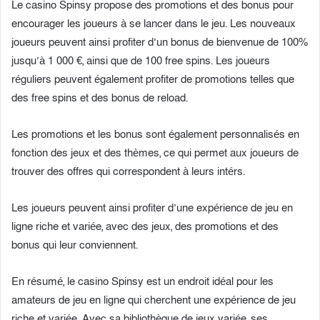
Le casino Spinsy propose des promotions et des bonus pour
encourager les joueurs à se lancer dans le jeu. Les nouveaux
joueurs peuvent ainsi profiter d’un bonus de bienvenue de 100%
jusqu’à 1 000 €, ainsi que de 100 free spins. Les joueurs
réguliers peuvent également profiter de promotions telles que
des free spins et des bonus de reload.
Les promotions et les bonus sont également personnalisés en
fonction des jeux et des thèmes, ce qui permet aux joueurs de
trouver des offres qui correspondent à leurs intérs.
Les joueurs peuvent ainsi profiter d’une expérience de jeu en
ligne riche et variée, avec des jeux, des promotions et des
bonus qui leur conviennent.
En résumé, le casino Spinsy est un endroit idéal pour les
amateurs de jeu en ligne qui cherchent une expérience de jeu
riche et variée. Avec sa bibliothèque de jeux variée, ses