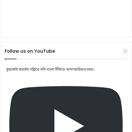
Follow us on YouTube
কুয়াকাটা রাখাইন পল্লিতে সনি বাংলা টিভিতে আলাপচারিতার সময়।