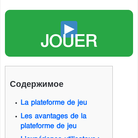
JOUER
Содержимое
La plateforme de jeu
Les avantages de la
plateforme de jeu