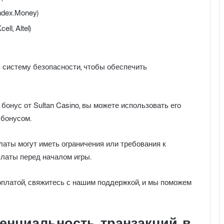
ndex.Money)
l, Altel)
з систему безопасности, чтобы обеспечить
онус от Sultan Casino, вы можете использовать его
 бонусом.
латы могут иметь ограничения или требования к
латы перед началом игры.
оплатой, свяжитесь с нашим поддержкой, и мы поможем
енциальность транзакций в