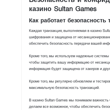
казино Sultan Games
Как работает безопасность 
Каждая транзакция, выполняемая в казино Su
шифрования и защищена от несанкционированн
обеспечить безопасность передачи вашей инф
Кроме того, мы используем надежные системы 
чтобы защитить вашу информацию от несанкцио
информация будет защищена от хакеров и дру
Кроме того, мы регулярно обновляем и тестир
максимальную безопасность транзакций.
В казино Sultan Games мы понимаем важность 
делаем все возможное, чтобы обеспечить безо