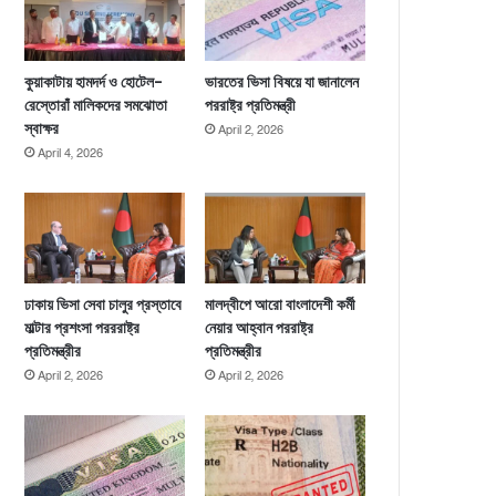
কুয়াকাটায় হামদর্দ ও হোটেল-
ভারতের ভিসা বিষয়ে যা জানালেন
রেস্তোরাঁ মালিকদের সমঝোতা
পররাষ্ট্র প্রতিমন্ত্রী
স্বাক্ষর
April 2, 2026
April 4, 2026
ঢাকায় ভিসা সেবা চালুর প্রস্তাবে
মালদ্বীপে আরো বাংলাদেশী কর্মী
মাল্টার প্রশংসা পরররাষ্ট্র
নেয়ার আহ্বান পররাষ্ট্র
প্রতিমন্ত্রীর
প্রতিমন্ত্রীর
April 2, 2026
April 2, 2026