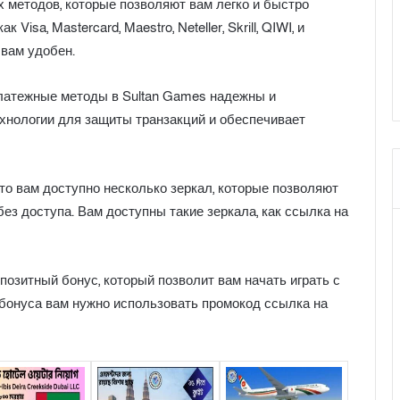
 методов, которые позволяют вам легко и быстро
isa, Mastercard, Maestro, Neteller, Skrill, QIWI, и
 вам удобен.
платежные методы в Sultan Games надежны и
хнологии для защиты транзакций и обеспечивает
то вам доступно несколько зеркал, которые позволяют
 без доступа. Вам доступны такие зеркала, как ссылка на
позитный бонус, который позволит вам начать играть с
бонуса вам нужно использовать промокод ссылка на