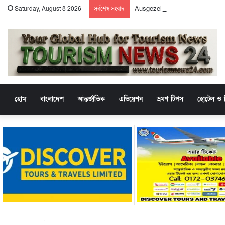
Ausgezeichnete Unterhaltung mi
Saturday, August 8 2026
সর্বশেষ সংবাদ
হোম
বাংলাদেশ
আন্তর্জাতিক
এভিয়েশন
ভ্রমণ টিপস
হোটেল ও র