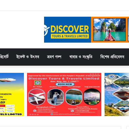
t thewinbeatz-casino-de.de und vielfältigen Spielmöglichkeiten für jeden Ge
িসোর্ট
ইভেন্ট ও উৎসব
ভ্রমণ গল্প
খাবার ও সংস্কৃতি
বিশেষ প্রতিবেদন