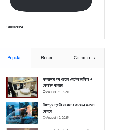
Subscribe
Popular
Recent
Comments
কক্সবাজার কম খরচের হোটেল তালিকা ও
মোবাইল নাম্বার
August 22, 2025
সিঙ্গাপুরে স্থায়ী বসবাসের আবেদন করবেন
যেভাবে
August 19, 2025