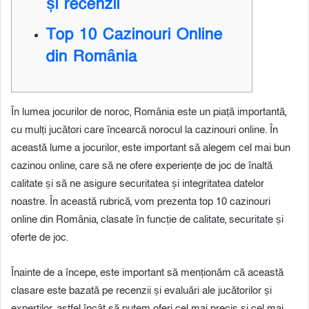
și recenzii
Top 10 Cazinouri Online
din România
În lumea jocurilor de noroc, România este un piață importantă,
cu mulți jucători care încearcă norocul la cazinouri online. În
această lume a jocurilor, este important să alegem cel mai bun
cazinou online, care să ne ofere experiențe de joc de înaltă
calitate și să ne asigure securitatea și integritatea datelor
noastre. În această rubrică, vom prezenta top 10 cazinouri
online din România, clasate în funcție de calitate, securitate și
oferte de joc.
Înainte de a începe, este important să menționăm că această
clasare este bazată pe recenzii și evaluări ale jucătorilor și
experților, astfel încât să putem oferi cel mai precis și cel mai