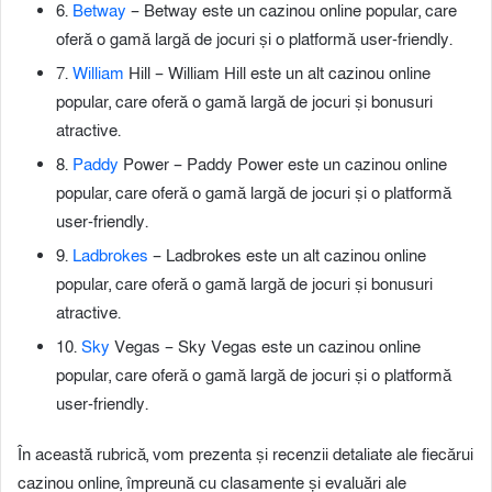
6.
Betway
– Betway este un cazinou online popular, care
oferă o gamă largă de jocuri și o platformă user-friendly.
7.
William
Hill – William Hill este un alt cazinou online
popular, care oferă o gamă largă de jocuri și bonusuri
atractive.
8.
Paddy
Power – Paddy Power este un cazinou online
popular, care oferă o gamă largă de jocuri și o platformă
user-friendly.
9.
Ladbrokes
– Ladbrokes este un alt cazinou online
popular, care oferă o gamă largă de jocuri și bonusuri
atractive.
10.
Sky
Vegas – Sky Vegas este un cazinou online
popular, care oferă o gamă largă de jocuri și o platformă
user-friendly.
În această rubrică, vom prezenta și recenzii detaliate ale fiecărui
cazinou online, împreună cu clasamente și evaluări ale