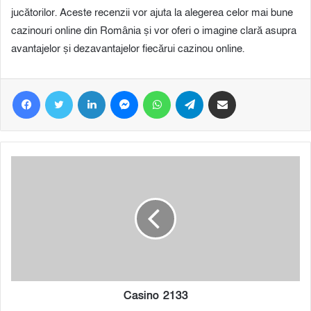
jucătorilor. Aceste recenzii vor ajuta la alegerea celor mai bune
cazinouri online din România și vor oferi o imagine clară asupra
avantajelor și dezavantajelor fiecărui cazinou online.
Facebook
Twitter
LinkedIn
Messenger
WhatsApp
Telegram
Share via Email
Casino 2133