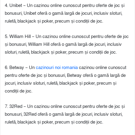
4. Unibet – Un cazinou online cunoscut pentru oferte de joc și
bonusuri, Unibet oferă o gamă largă de jocuri, inclusiv sloturi,
ruletă, blackjack și poker, precum și condiții de joc.
5. William Hill – Un cazinou online cunoscut pentru oferte de joc
și bonusuri, William Hill oferă o gamă largă de jocuri, inclusiv
sloturi, ruletă, blackjack și poker, precum și condiții de joc.
6. Betway – Un
cazinouri noi romania
cazinou online cunoscut
pentru oferte de joc și bonusuri, Betway oferă o gamă largă de
jocuri, inclusiv sloturi, ruletă, blackjack și poker, precum și
condiții de joc.
7. 32Red – Un cazinou online cunoscut pentru oferte de joc și
bonusuri, 32Red oferă o gamă largă de jocuri, inclusiv sloturi,
ruletă, blackjack și poker, precum și condiții de joc.