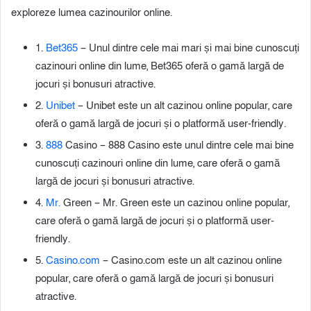
exploreze lumea cazinourilor online.
1.
Bet365
– Unul dintre cele mai mari și mai bine cunoscuți
cazinouri online din lume, Bet365 oferă o gamă largă de
jocuri și bonusuri atractive.
2.
Unibet
– Unibet este un alt cazinou online popular, care
oferă o gamă largă de jocuri și o platformă user-friendly.
3.
888
Casino – 888 Casino este unul dintre cele mai bine
cunoscuți cazinouri online din lume, care oferă o gamă
largă de jocuri și bonusuri atractive.
4.
Mr.
Green – Mr. Green este un cazinou online popular,
care oferă o gamă largă de jocuri și o platformă user-
friendly.
5.
Casino.com
– Casino.com este un alt cazinou online
popular, care oferă o gamă largă de jocuri și bonusuri
atractive.