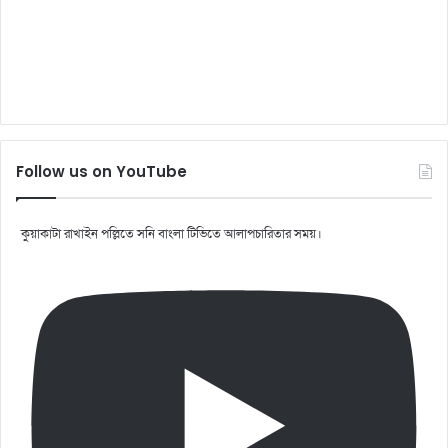
Follow us on YouTube
কুয়াকাটা রাখাইন পল্লিতে সনি বাংলা টিভিতে আলাপচারিতার সময়।