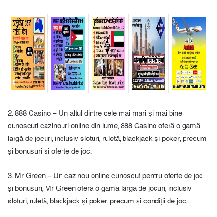
2. 888 Casino – Un altul dintre cele mai mari și mai bine
cunoscuți cazinouri online din lume, 888 Casino oferă o gamă
largă de jocuri, inclusiv sloturi, ruletă, blackjack și poker, precum
și bonusuri și oferte de joc.
3. Mr Green – Un cazinou online cunoscut pentru oferte de joc
și bonusuri, Mr Green oferă o gamă largă de jocuri, inclusiv
sloturi, ruletă, blackjack și poker, precum și condiții de joc.