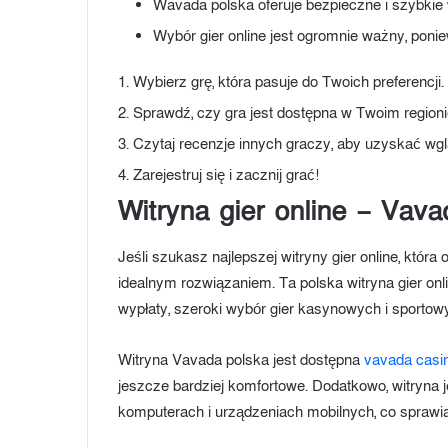
Wavada polska oferuje bezpieczne i szybkie w
Wybór gier online jest ogromnie ważny, poni
1. Wybierz grę, która pasuje do Twoich preferencji.
2. Sprawdź, czy gra jest dostępna w Twoim regioni
3. Czytaj recenzje innych graczy, aby uzyskać wgl
4. Zarejestruj się i zacznij grać!
Witryna gier online – Vava
Jeśli szukasz najlepszej witryny gier online, która
idealnym rozwiązaniem. Ta polska witryna gier onli
wypłaty, szeroki wybór gier kasynowych i sportowyc
Witryna Vavada polska jest dostępna
vavada casi
jeszcze bardziej komfortowe. Dodatkowo, witryna 
komputerach i urządzeniach mobilnych, co sprawia