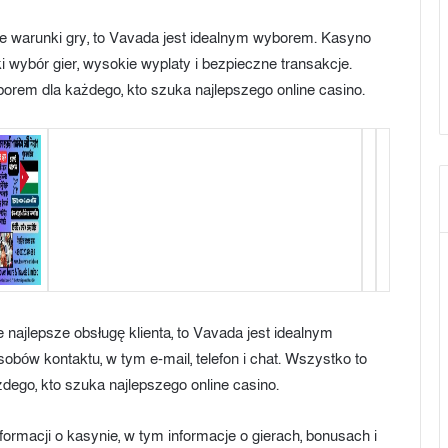
sze warunki gry, to Vavada jest idealnym wyborem. Kasyno
i wybór gier, wysokie wyplaty i bezpieczne transakcje.
orem dla każdego, kto szuka najlepszego online casino.
e najlepsze obsługę klienta, to Vavada jest idealnym
bów kontaktu, w tym e-mail, telefon i chat. Wszystko to
dego, kto szuka najlepszego online casino.
rmacji o kasynie, w tym informacje o gierach, bonusach i