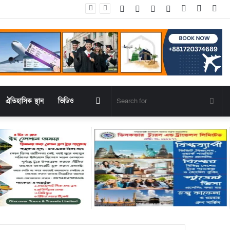
Facebook
Twitter
YouTube
Instagram
Log
Rando
Sid
mack
In
Article
Random
Sear
ঐতিহাসিক স্থান
ভিডিও
Article
for