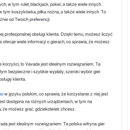
h, w tym rulet, blackjack, poker, a także wiele innych.
 w tym koszykówka, piłka nożna, a także wiele innych. To
żnie od Twoich preferencji.
 profesjonalnej obsługi klienta. Dzięki temu, możesz liczyć
a oferuje wiele informacji o gierach, co sprawia, że możesz
ele korzyści, to Vavada jest idealnym rozwiązaniem. Ta
w tym bezpieczne i szybkie wypłaty, szeroki wybór gier
sługę klienta.
no
w języku polskim, co sprawia, że korzystanie z niej jest
jest dostępna na różnych urządzeniach, w tym na
, że możesz grać, gdziekolwiek chcesz.
ada jest idealnym rozwiązaniem. Ta polska witryna gier