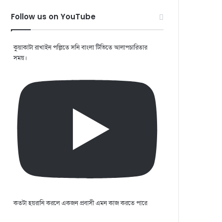
Follow us on YouTube
কুয়াকাটা রাখাইন পল্লিতে সনি বাংলা টিভিতে আলাপচারিতার
সময়।
কতটা হয়রানি করলে একজন প্রবাসী এমন কাজ করতে পারে