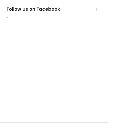
Follow us on Facebook