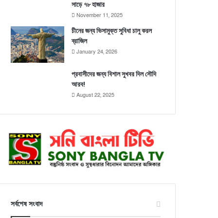
সাড়ে ৭৮ হাজার
November 11, 2025
চীনের জন্য ভিসামুক্ত সুবিধা চালু করল
ব্রাজিল
January 24, 2026
প্রবাসীদের জন্য বিশাল সুখবর দিল সৌদি
আরব!
August 22, 2025
সর্বশেষ সংবাদ