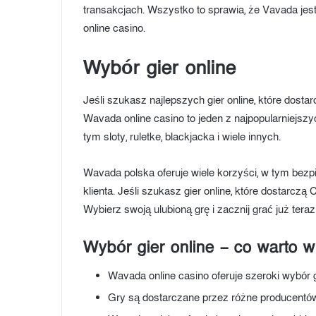
transakcjach. Wszystko to sprawia, że Vavada jes
online casino.
Wybór gier online
Jeśli szukasz najlepszych gier online, które dosta
Wavada online casino to jeden z najpopularniejszy
tym sloty, ruletke, blackjacka i wiele innych.
Wavada polska oferuje wiele korzyści, w tym bezpi
klienta. Jeśli szukasz gier online, które dostarczą
Wybierz swoją ulubioną grę i zacznij grać już teraz
Wybór gier online – co warto w
Wavada online casino oferuje szeroki wybór gie
Gry są dostarczane przez różne producentów, 