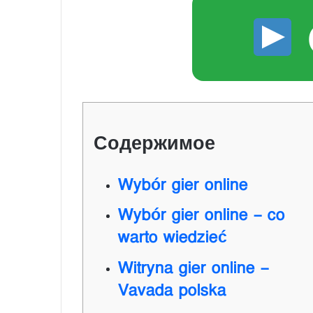
l
Содержимое
Wybór gier online
Wybór gier online – co
warto wiedzieć
Witryna gier online –
Vavada polska