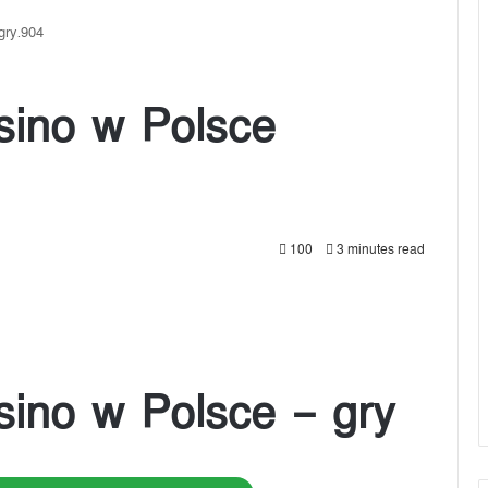
gry.904
sino w Polsce
100
3 minutes read
sino w Polsce – gry