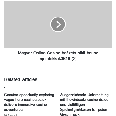
Magyar Online Casino befizets nlkli bnusz
ajnlatokkal.3616 (2)
Related Articles
Genuine opportunity exploring
Ausgezeichnete Unterhaltung
vegas-hero-casinos.co.uk
mit thewinbeatz-casino-de.de
delivers immersive casino
und vielfältigen
adventures
Spielmöglichkeiten für jeden
Geschmack
2 weeks ago