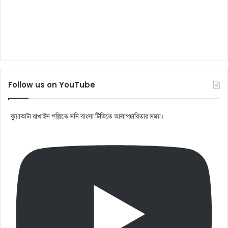
Follow us on YouTube
কুয়াকাটা রাখাইন পল্লিতে সনি বাংলা টিভিতে আলাপচারিতার সময়।