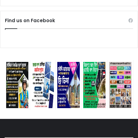
Find us on Facebook