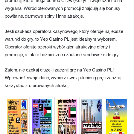
promocji, które mogą pomóc Ci zwiększyć Twoje szanse na
wygraną. Wśród oferowanych promocji znajdują się bonusy
powitalne, darmowe spiny i inne atrakcje.
Jeśli szukasz operatora kasynowego, który oferuje najlepsze
warunki do gry, to Yep Casino PL jest idealnym wyborem.
Operator oferuje szeroki wybór gier, atrakcyjne oferty i
promocje, a także bezpieczne i zaufane środowisko do gry.
Zatem, nie czekaj dłużej i zacznij grę na Yep Casino PL!
Wprowadź swoje dane, wybierz swoją ulubioną grę i zacznij
korzystać z oferowanych atrakcji.