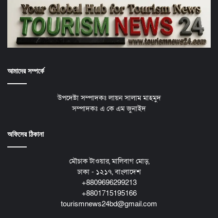
আমাদের সম্পর্কে
উপদেষ্টা সম্পাদকঃ লায়ন সালাম মাহমুদ
সম্পাদকঃ এ কে এম জুনাইদ
অফিসের ঠিকানা
মৌচাক টাওয়ার, মালিবাগ মোড়,
ঢাকা - ১২১৭, বাংলাদেশ
+8809696299213
+8801715195166
tourismnews24bd@gmail.com