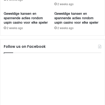
2 weeks ago
Geweldige kansen en
Geweldige kansen en
spannende acties rondom
spannende acties rondom
uspin casino voor elke speler
uspin casino voor elke speler
2 weeks ago
2 weeks ago
Follow us on Facebook