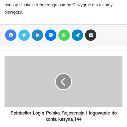
bonusy i funkcje, które mogą pomóc Ci wygrać duże sumy
pieniędzy.
Facebook
Twitter
LinkedIn
Messenger
WhatsApp
Telegram
Share via Email
Spinbetter Login Polska Rejestracja i logowanie do
konta kasyna.144