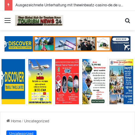
Ausgezeichnete Unterhaltung mit thewinbeatz-casino-de.de und vielfältigen Spielmöglichkeiten für jeden Geschmack
Menu
S
fo
Home
/
Uncategorized
Uncategorized