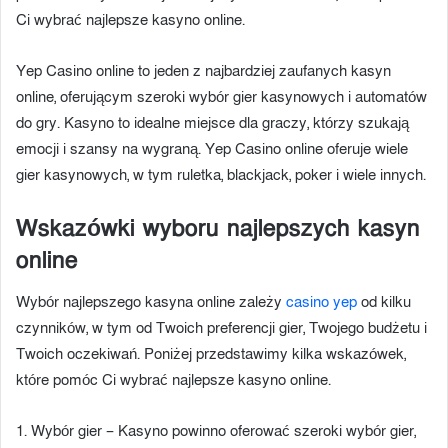
Ci wybrać najlepsze kasyno online.
Yep Casino online to jeden z najbardziej zaufanych kasyn
online, oferującym szeroki wybór gier kasynowych i automatów
do gry. Kasyno to idealne miejsce dla graczy, którzy szukają
emocji i szansy na wygraną. Yep Casino online oferuje wiele
gier kasynowych, w tym ruletka, blackjack, poker i wiele innych.
Wskazówki wyboru najlepszych kasyn
online
Wybór najlepszego kasyna online zależy
casino yep
od kilku
czynników, w tym od Twoich preferencji gier, Twojego budżetu i
Twoich oczekiwań. Poniżej przedstawimy kilka wskazówek,
które pomóc Ci wybrać najlepsze kasyno online.
1. Wybór gier – Kasyno powinno oferować szeroki wybór gier,