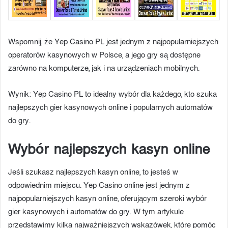
Wspomnij, że Yep Casino PL jest jednym z najpopularniejszych
operatorów kasynowych w Polsce, a jego gry są dostępne
zarówno na komputerze, jak i na urządzeniach mobilnych.
Wynik: Yep Casino PL to idealny wybór dla każdego, kto szuka
najlepszych gier kasynowych online i popularnych automatów
do gry.
Wybór najlepszych kasyn online
Jeśli szukasz najlepszych kasyn online, to jesteś w
odpowiednim miejscu. Yep Casino online jest jednym z
najpopularniejszych kasyn online, oferującym szeroki wybór
gier kasynowych i automatów do gry. W tym artykule
przedstawimy kilka najważniejszych wskazówek, które pomóc