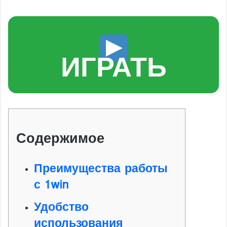
ИГРАТЬ
Содержимое
Преимущества работы
с 1win
Удобство
использования