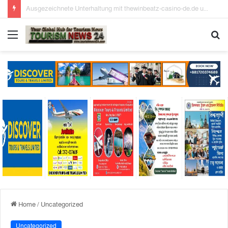
Geweldige kansen en spannende acties rondom uspin casino voor elke speler
Menu
S
fo
Home
/
Uncategorized
Uncategorized