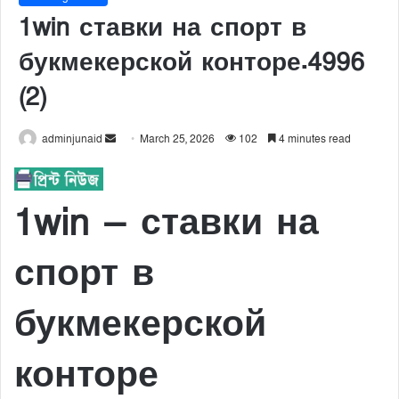
1win ставки на спорт в
букмекерской конторе.4996
(2)
adminjunaid
S
March 25, 2026
102
4 minutes read
e
n
d
1win — ставки на
a
n
спорт в
e
m
букмекерской
a
i
l
конторе