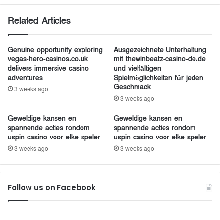
Related Articles
Genuine opportunity exploring
Ausgezeichnete Unterhaltung
vegas-hero-casinos.co.uk
mit thewinbeatz-casino-de.de
delivers immersive casino
und vielfältigen
adventures
Spielmöglichkeiten für jeden
Geschmack
3 weeks ago
3 weeks ago
Geweldige kansen en
Geweldige kansen en
spannende acties rondom
spannende acties rondom
uspin casino voor elke speler
uspin casino voor elke speler
3 weeks ago
3 weeks ago
Follow us on Facebook