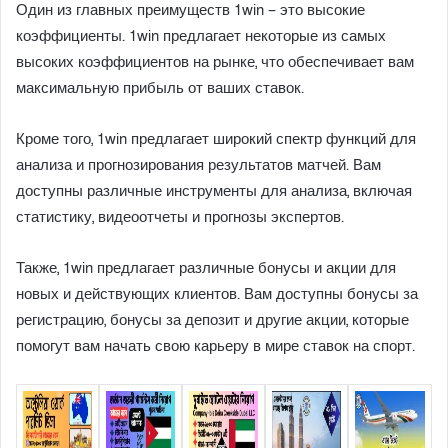
Один из главных преимуществ 1win – это высокие
коэффициенты. 1win предлагает некоторые из самых
высоких коэффициентов на рынке, что обеспечивает вам
максимальную прибыль от ваших ставок.
Кроме того, 1win предлагает широкий спектр функций для
анализа и прогнозирования результатов матчей. Вам
доступны различные инструменты для анализа, включая
статистику, видеоотчеты и прогнозы экспертов.
Также, 1win предлагает различные бонусы и акции для
новых и действующих клиентов. Вам доступны бонусы за
регистрацию, бонусы за депозит и другие акции, которые
помогут вам начать свою карьеру в мире ставок на спорт.