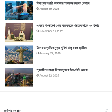
সিঙ্গাপুরে স্থায়ী বসবাসের আবেদন করবেন যেভাবে
August 19, 2025
এ বছর বাংলাদেশ থেকে হজ করতে পারবেন সাড়ে ৭৮ হাজার
November 11, 2025
চীনের জন্য ভিসামুক্ত সুবিধা চালু করল ব্রাজিল
January 24, 2026
প্রবাসীদের জন্য বিশাল সুখবর দিল সৌদি আরব!
August 22, 2025
সর্বশেষ সংবাদ