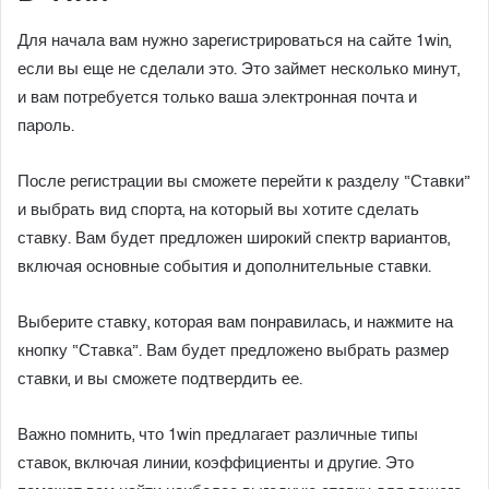
Для начала вам нужно зарегистрироваться на сайте 1win,
если вы еще не сделали это. Это займет несколько минут,
и вам потребуется только ваша электронная почта и
пароль.
После регистрации вы сможете перейти к разделу “Ставки”
и выбрать вид спорта, на который вы хотите сделать
ставку. Вам будет предложен широкий спектр вариантов,
включая основные события и дополнительные ставки.
Выберите ставку, которая вам понравилась, и нажмите на
кнопку “Ставка”. Вам будет предложено выбрать размер
ставки, и вы сможете подтвердить ее.
Важно помнить, что 1win предлагает различные типы
ставок, включая линии, коэффициенты и другие. Это