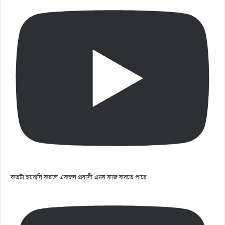
কতটা হয়রানি করলে একজন প্রবাসী এমন কাজ করতে পারে