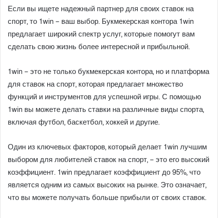
Если вы ищете надежный партнер для своих ставок на
спорт, то 1win – ваш выбор. Букмекерская контора 1win
предлагает широкий спектр услуг, которые помогут вам
сделать свою жизнь более интересной и прибыльной.
1win – это не только букмекерская контора, но и платформа
для ставок на спорт, которая предлагает множество
функций и инструментов для успешной игры. С помощью
1win вы можете делать ставки на различные виды спорта,
включая футбол, баскетбол, хоккей и другие.
Один из ключевых факторов, который делает 1win лучшим
выбором для любителей ставок на спорт, – это его высокий
коэффициент. 1win предлагает коэффициент до 95%, что
является одним из самых высоких на рынке. Это означает,
что вы можете получать больше прибыли от своих ставок.