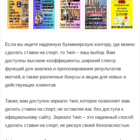
Если вы ищете надежную букмекерскую контору, где можно
сделать ставки на спорт, то 1win – ваш выбор. Вам
доступны высокие коэффициенты, широкий спектр
функций для анализа и прогнозирования результатов
матчей, а также различные бонусы и акции для новых и
действующих клиентов.
Также, вам доступно зеркало 1win, которое позволяет вам
делать ставки на спорт, не оставляя вас без доступа к
официальному сайту. Зеркало 1win – это надежный способ
сделать ставки на спорт, не рискуя своей безопасностью.