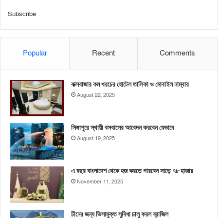
Subscribe
Popular
Recent
Comments
কক্সবাজার কম খরচের হোটেল তালিকা ও মোবাইল নাম্বার
August 22, 2025
সিঙ্গাপুরে স্থায়ী বসবাসের আবেদন করবেন যেভাবে
August 19, 2025
এ বছর বাংলাদেশ থেকে হজ করতে পারবেন সাড়ে ৭৮ হাজার
November 11, 2025
চীনের জন্য ভিসামুক্ত সুবিধা চালু করল ব্রাজিল