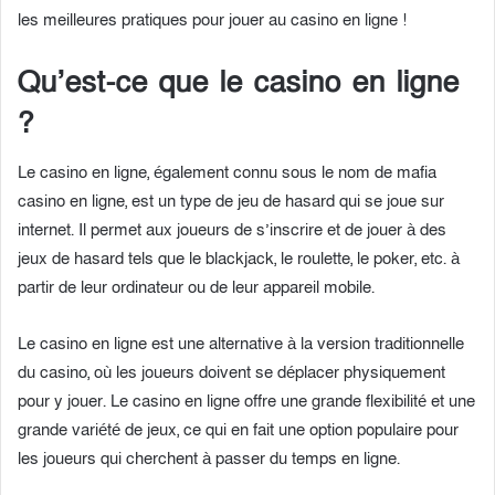
les meilleures pratiques pour jouer au casino en ligne !
Qu’est-ce que le casino en ligne
?
Le casino en ligne, également connu sous le nom de mafia
casino en ligne, est un type de jeu de hasard qui se joue sur
internet. Il permet aux joueurs de s’inscrire et de jouer à des
jeux de hasard tels que le blackjack, le roulette, le poker, etc. à
partir de leur ordinateur ou de leur appareil mobile.
Le casino en ligne est une alternative à la version traditionnelle
du casino, où les joueurs doivent se déplacer physiquement
pour y jouer. Le casino en ligne offre une grande flexibilité et une
grande variété de jeux, ce qui en fait une option populaire pour
les joueurs qui cherchent à passer du temps en ligne.