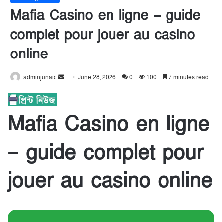
Mafia Casino en ligne – guide
complet pour jouer au casino
online
adminjunaid
S
June 28, 2026
0
100
7 minutes read
e
n
d
Mafia Casino en ligne
a
n
– guide complet pour
e
m
jouer au casino online
a
i
l