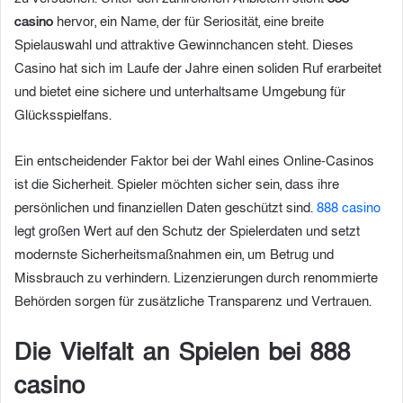
casino
hervor, ein Name, der für Seriosität, eine breite
Spielauswahl und attraktive Gewinnchancen steht. Dieses
Casino hat sich im Laufe der Jahre einen soliden Ruf erarbeitet
und bietet eine sichere und unterhaltsame Umgebung für
Glücksspielfans.
Ein entscheidender Faktor bei der Wahl eines Online-Casinos
ist die Sicherheit. Spieler möchten sicher sein, dass ihre
persönlichen und finanziellen Daten geschützt sind.
888 casino
legt großen Wert auf den Schutz der Spielerdaten und setzt
modernste Sicherheitsmaßnahmen ein, um Betrug und
Missbrauch zu verhindern. Lizenzierungen durch renommierte
Behörden sorgen für zusätzliche Transparenz und Vertrauen.
Die Vielfalt an Spielen bei 888
casino