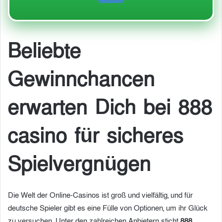
Beliebte
Gewinnchancen
erwarten Dich bei 888
casino für sicheres
Spielvergnügen
Die Welt der Online-Casinos ist groß und vielfältig, und für
deutsche Spieler gibt es eine Fülle von Optionen, um ihr Glück
zu versuchen. Unter den zahlreichen Anbietern sticht
888