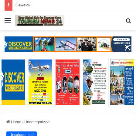
Geweldige kansen en spannende acties rondom uspin casino voor elke speler
Menu
S
fo
Home
/
Uncategorized
Uncategorized