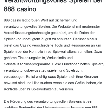
Verantwortungsvolles Spielen bei
888 casino
888 casino legt großen Wert auf Sicherheit und
verantwortungsvolles Spielen. Die Website ist mit modernster
Verschlüsselungstechnologie geschützt, um die Daten der
Spieler vor unbefugtem Zugriff zu schützen. Darüber hinaus
bietet das Casino verschiedene Tools und Ressourcen an, um
Spielern bei der Kontrolle ihres Spielverhaltens zu helfen. Dazu
gehören Einzahlungslimits, Verlustlimits und
Selbstausschlussprogramme. Diese Funktionen helfen Spielern,
verantwortungsbewusst zu spielen und Spielsucht
vorzubeugen. Es ist wichtig, dass Spieler sich ihrer Grenzen
bewusst sind und Hilfe suchen, wenn sie das Gefühl haben, die
Kontrolle über ihr Spielverhalten zu verlieren.
Die Förderung des verantwortungsvollen Spielens ist ein
wichtiger Bestandteil der Unternehmensphilosophie von 888