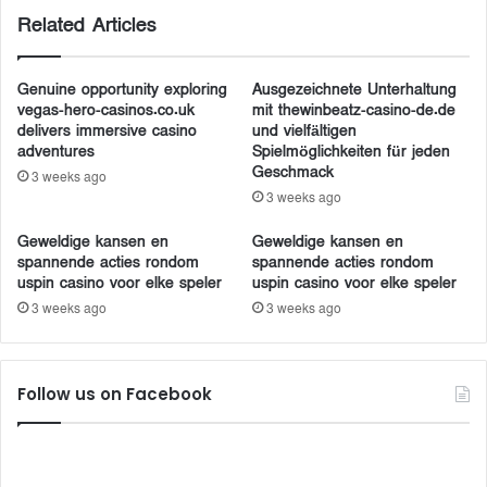
Related Articles
Genuine opportunity exploring
Ausgezeichnete Unterhaltung
vegas-hero-casinos.co.uk
mit thewinbeatz-casino-de.de
delivers immersive casino
und vielfältigen
adventures
Spielmöglichkeiten für jeden
Geschmack
3 weeks ago
3 weeks ago
Geweldige kansen en
Geweldige kansen en
spannende acties rondom
spannende acties rondom
uspin casino voor elke speler
uspin casino voor elke speler
3 weeks ago
3 weeks ago
Follow us on Facebook