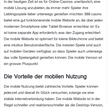
In der heutigen Zeit ist es für Online-Casinos unerlässlich, eine
mobile Lösung anzubieten, da immer mehr Spieler ihre
Lieblingsspiele lieber unterwegs genießen möchten. 888 casino
bietet eine gut funktionierende mobile Website an, die über jeden
modernen Smartphone oder Tablet-Browser erreichbar ist. Es
ist keine separate App erforderlich, was den Zugang erleichtert.
Die mobile Website ist optimiert für kleine Bildschirme und bietet
eine intuitive Benutzeroberfläche. Die meisten Spiele sind auch
auf mobilen Geräten verfügbar, so dass Spieler auch unterwegs
das volle Spielangebot genießen können. Die mobile Version ist
ein grosser Pluspunkt.
Die Vorteile der mobilen Nutzung
Die mobile Nutzung bietet zahlreiche Vorteile. Spieler können
jederzeit und überall ihr Glück versuchen, solange sie eine
stabile Internetverbindung haben. Die mobile Website ist in der
Regel schneller und reaktionsschneller als die Desktop-Version,