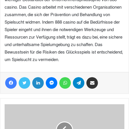
casino. Das Casino arbeitet mit verschiedenen Organisationen
zusammen, die sich der Prävention und Behandlung von
Spielsucht widmen. Indem 888 casino auf die Bedürfnisse der
Spieler eingeht und ihnen die notwendigen Werkzeuge und
Ressourcen zur Verfügung stellt, trägt es dazu bei, eine sichere
und unterhaltsame Spielumgebung zu schaffen. Das
Bewusstsein für die Risiken des Glücksspiels ist entscheidend,
um Spielsucht zu vermeiden.
Facebook
Twitter
LinkedIn
Messenger
WhatsApp
Telegram
Share via Email