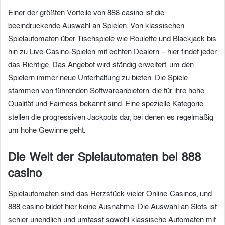
Einer der größten Vorteile von 888 casino ist die
beeindruckende Auswahl an Spielen. Von klassischen
Spielautomaten über Tischspiele wie Roulette und Blackjack bis
hin zu Live-Casino-Spielen mit echten Dealern – hier findet jeder
das Richtige. Das Angebot wird ständig erweitert, um den
Spielern immer neue Unterhaltung zu bieten. Die Spiele
stammen von führenden Softwareanbietern, die für ihre hohe
Qualität und Fairness bekannt sind. Eine spezielle Kategorie
stellen die progressiven Jackpots dar, bei denen es regelmäßig
um hohe Gewinne geht.
Die Welt der Spielautomaten bei 888
casino
Spielautomaten sind das Herzstück vieler Online-Casinos, und
888 casino bildet hier keine Ausnahme. Die Auswahl an Slots ist
schier unendlich und umfasst sowohl klassische Automaten mit