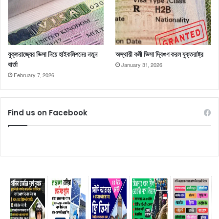
যুক্তরাজ্যের ভিসা নিয়ে হাইকমিশনের নতুন
অস্থায়ী কর্মী ভিসা দ্বিগুণ করল যুক্তরাষ্ট্র
বার্তা
January 31, 2026
February 7, 2026
Find us on Facebook