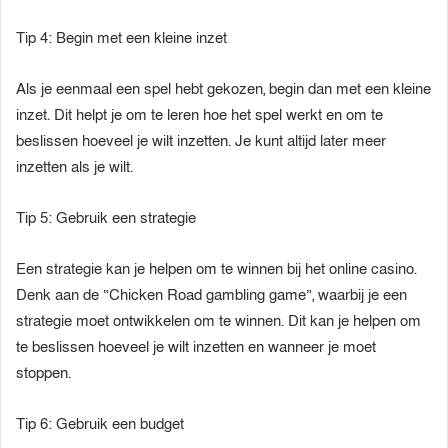
Tip 4: Begin met een kleine inzet
Als je eenmaal een spel hebt gekozen, begin dan met een kleine
inzet. Dit helpt je om te leren hoe het spel werkt en om te
beslissen hoeveel je wilt inzetten. Je kunt altijd later meer
inzetten als je wilt.
Tip 5: Gebruik een strategie
Een strategie kan je helpen om te winnen bij het online casino.
Denk aan de “Chicken Road gambling game”, waarbij je een
strategie moet ontwikkelen om te winnen. Dit kan je helpen om
te beslissen hoeveel je wilt inzetten en wanneer je moet
stoppen.
Tip 6: Gebruik een budget