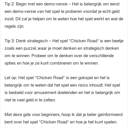
Tip 2: Begin met een demo-versie – Het is belangrijk om eerst
een demo-versie van het spel te proberen voordat je echt geld
inzet. Dit zal je helpen om te weten hoe het spel werkt en wat de
regels zijn.
Tip 3: Denk strategisch – Het spel “Chicken Road” is een beetje
zoals een puzzel, waar je moet denken en strategisch denken
om te winnen. Probeer om te denken over de verschillende
opties en hoe je ze kunt combineren om te winnen.
Let op: Het spel “Chicken Road” is een gokspel en het is
belangrijk om te weten dat het spel een risico inhoudt. Het spel
is bedoeld voor amusement doeleinden en het is belangrijk om
niet te veel geld in te zetten.
Met deze gids voor beginners, hoop ik dat je beter geïnformeerd
bent over het spel “Chicken Road” en hoe je het kunt spelen.