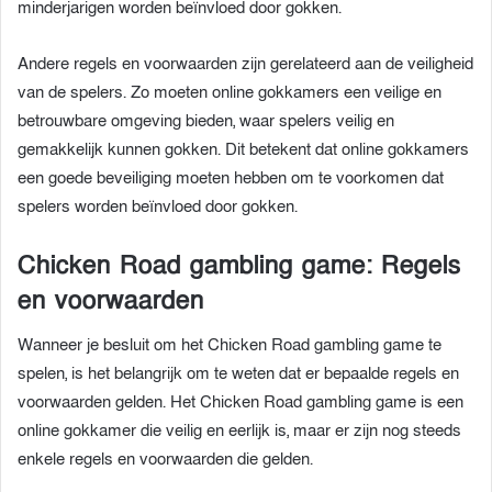
minderjarigen worden beïnvloed door gokken.
Andere regels en voorwaarden zijn gerelateerd aan de veiligheid
van de spelers. Zo moeten online gokkamers een veilige en
betrouwbare omgeving bieden, waar spelers veilig en
gemakkelijk kunnen gokken. Dit betekent dat online gokkamers
een goede beveiliging moeten hebben om te voorkomen dat
spelers worden beïnvloed door gokken.
Chicken Road gambling game: Regels
en voorwaarden
Wanneer je besluit om het Chicken Road gambling game te
spelen, is het belangrijk om te weten dat er bepaalde regels en
voorwaarden gelden. Het Chicken Road gambling game is een
online gokkamer die veilig en eerlijk is, maar er zijn nog steeds
enkele regels en voorwaarden die gelden.