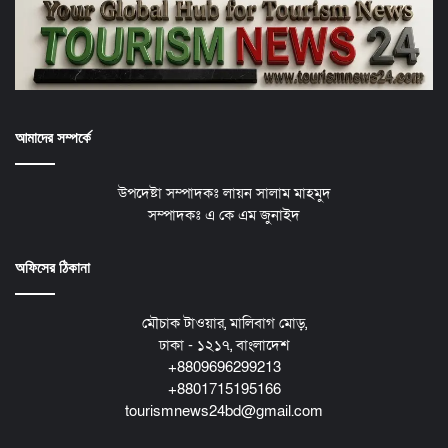
আমাদের সম্পর্কে
উপদেষ্টা সম্পাদকঃ লায়ন সালাম মাহমুদ
সম্পাদকঃ এ কে এম জুনাইদ
অফিসের ঠিকানা
মৌচাক টাওয়ার, মালিবাগ মোড়,
ঢাকা - ১২১৭, বাংলাদেশ
+8809696299213
+8801715195166
tourismnews24bd@gmail.com