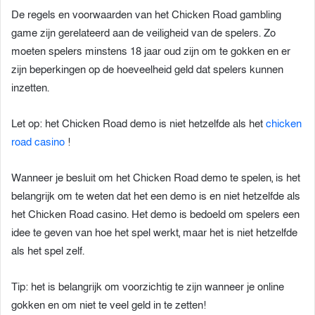
De regels en voorwaarden van het Chicken Road gambling
game zijn gerelateerd aan de veiligheid van de spelers. Zo
moeten spelers minstens 18 jaar oud zijn om te gokken en er
zijn beperkingen op de hoeveelheid geld dat spelers kunnen
inzetten.
Let op: het Chicken Road demo is niet hetzelfde als het
chicken
road casino
!
Wanneer je besluit om het Chicken Road demo te spelen, is het
belangrijk om te weten dat het een demo is en niet hetzelfde als
het Chicken Road casino. Het demo is bedoeld om spelers een
idee te geven van hoe het spel werkt, maar het is niet hetzelfde
als het spel zelf.
Tip: het is belangrijk om voorzichtig te zijn wanneer je online
gokken en om niet te veel geld in te zetten!