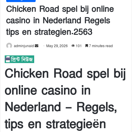
Chicken Road spel bij online
casino in Nederland Regels
tips en strategien.2563
adminjunaid
S
May 29, 2026
101
7 minutes read
e
n
d
Chicken Road spel bij
a
n
online casino in
e
m
Nederland – Regels,
a
i
l
tips en strategieën