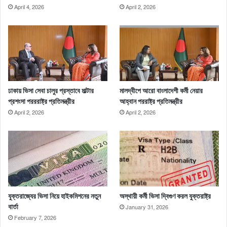
April 4, 2026
April 2, 2026
ঢাকায় ভিসা সেবা চালুর প্রস্তাবে মাল্টার
মালদ্বীপে আরো বাংলাদেশী কর্মী নেয়ার
প্রশংসা পরররাষ্ট্র প্রতিমন্ত্রীর
আহ্বান পররাষ্ট্র প্রতিমন্ত্রীর
April 2, 2026
April 2, 2026
যুক্তরাজ্যের ভিসা নিয়ে হাইকমিশনের নতুন
অস্থায়ী কর্মী ভিসা দ্বিগুণ করল যুক্তরাষ্ট্র
বার্তা
January 31, 2026
February 7, 2026