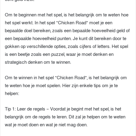
Om te beginnen met het spel, is het belangrijk om te weten hoe
het spel werkt. In het spel “Chicken Road” moet je een
bepaalde doel bereiken, zoals een bepaalde hoeveelheid geld of
een bepaalde hoeveelheid punten. Je kunt dit bereiken door te
gokken op verschillende opties, zoals cijfers of letters. Het spel
is een beetje zoals een puzzel, waar je moet denken en
strategisch denken om te winnen.
Om te winnen in het spel “Chicken Road”, is het belangrijk om
te weten hoe je moet spelen. Hier zijn enkele tips om je te
helpen:
Tip 1: Leer de regels – Voordat je begint met het spel, is het
belangrijk om de regels te leren. Dit zal je helpen om te weten
wat je moet doen en wat je niet mag doen.