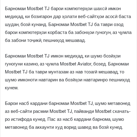
Барномаи Mostbet TJ барои компютерҳои шахсӣ имкон
медиҳад, ки бозигарон дар ҳолати веб-сайтҳои асосӣ баста
шудан, бозӣ кунанд. Барномаи Mostbet TJ ба таври озод
барои компютерҳои корбаста ба забонҳои гуногун, аз ҷумла
ба забони тоҷикӣ, пешниҳод мешавад.
Барномаи Mostbet TJ имкон медиҳад, ки шумо бозӣҳои
гуногуни казино, аз ҷумла Mostbet Aviator, бозед. Барномаи
Mostbet TJ ба таври мунтазам аз нав тозагӣ мешавад, то
шумо имконоти навтарин ва бозӣҳои навтаринро пешниҳод
кунем.
Барои насб кардани барномаи Mostbet TJ, шумо метавонед
аз веб-сайти расмии Mostbet TJ, пайванди Mostbet скачать-
ро истифода кунед. Пас аз насб кардани барнома, шумо
метавонед ба аккаунти худ ворид шавед ва бозӣ кунед.