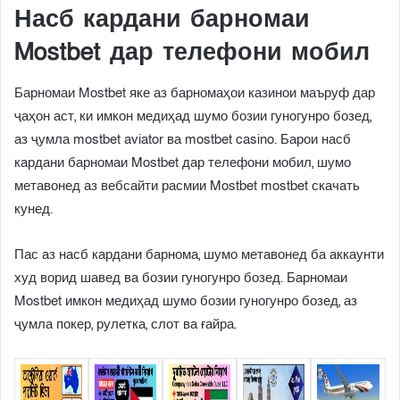
Насб кардани барномаи
Mostbet дар телефони мобил
Барномаи Mostbet яке аз барномаҳои казинои маъруф дар
ҷаҳон аст, ки имкон медиҳад шумо бозии гуногунро бозед,
аз ҷумла mostbet aviator ва mostbet casino. Барои насб
кардани барномаи Mostbet дар телефони мобил, шумо
метавонед аз вебсайти расмии Mostbet mostbet скачать
кунед.
Пас аз насб кардани барнома, шумо метавонед ба аккаунти
худ ворид шавед ва бозии гуногунро бозед. Барномаи
Mostbet имкон медиҳад шумо бозии гуногунро бозед, аз
ҷумла покер, рулетка, слот ва ғайра.