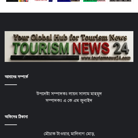
আমাদের সম্পর্কে
উপদেষ্টা সম্পাদকঃ লায়ন সালাম মাহমুদ
সম্পাদকঃ এ কে এম জুনাইদ
অফিসের ঠিকানা
মৌচাক টাওয়ার, মালিবাগ মোড়,