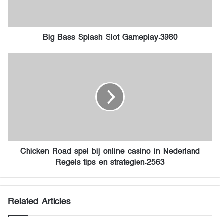
Big Bass Splash Slot Gameplay.3980
Chicken Road spel bij online casino in Nederland
Regels tips en strategien.2563
Related Articles