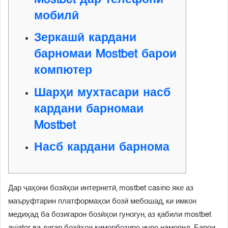
мобилӣ
Зеркашӣ кардани
барномаи Mostbet барои
компютер
Шарҳи мухтасари насб
кардани барномаи
Mostbet
Насб кардани барнома
Дар ҷаҳони бозӣҳои интернетӣ, mostbet casino яке аз
маъруфтарин платформаҳои бозӣ мебошад, ки имкон
медиҳад ба бозигарон бозӣҳои гуногун, аз қабили mostbet
aviator ва дигар бозӣҳои қиморбозиро иҷро намоянд. Барои