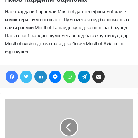
Насб кардани барномаи Mostbet дар телефони мобилӣ ё
компютери шумо осон аст. Шумо метавонед барномаро аз
сайти расмии Mostbet TJ пайдо кунед ва онро насб кунед.
Пас аз насб кардан, шумо метавонед ба аккаунти худ дар
Mostbet casino дохил шавед ва бозии Mostbet Aviator-ро
иҷро кунед.
Facebook
Twitter
LinkedIn
Messenger
WhatsApp
Telegram
Share via Email