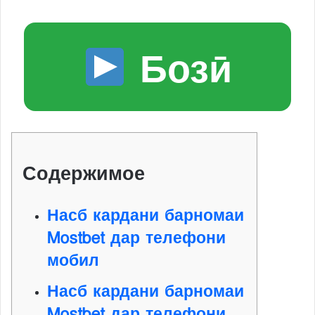
Бозӣ
Содержимое
Насб кардани барномаи
Mostbet дар телефони
мобил
Насб кардани барномаи
Mostbet дар телефони