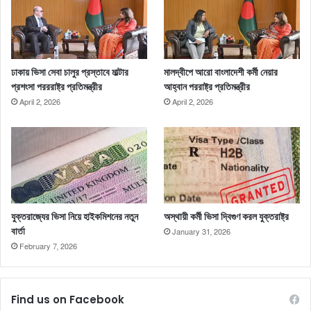
ঢাকায় ভিসা সেবা চালুর প্রস্তাবে মাল্টার
মালদ্বীপে আরো বাংলাদেশী কর্মী নেয়ার
প্রশংসা পরররাষ্ট্র প্রতিমন্ত্রীর
আহ্বান পররাষ্ট্র প্রতিমন্ত্রীর
April 2, 2026
April 2, 2026
যুক্তরাজ্যের ভিসা নিয়ে হাইকমিশনের নতুন
অস্থায়ী কর্মী ভিসা দ্বিগুণ করল যুক্তরাষ্ট্র
বার্তা
January 31, 2026
February 7, 2026
Find us on Facebook