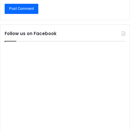
Follow us on Facebook