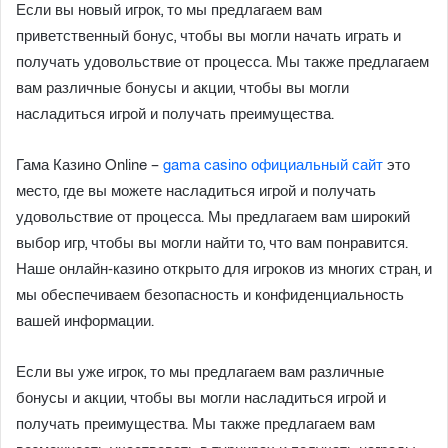
Если вы новый игрок, то мы предлагаем вам
приветственный бонус, чтобы вы могли начать играть и
получать удовольствие от процесса. Мы также предлагаем
вам различные бонусы и акции, чтобы вы могли
насладиться игрой и получать преимущества.
Гама Казино Online –
gama casino официальный сайт
это
место, где вы можете насладиться игрой и получать
удовольствие от процесса. Мы предлагаем вам широкий
выбор игр, чтобы вы могли найти то, что вам понравится.
Наше онлайн-казино открыто для игроков из многих стран, и
мы обеспечиваем безопасность и конфиденциальность
вашей информации.
Если вы уже игрок, то мы предлагаем вам различные
бонусы и акции, чтобы вы могли насладиться игрой и
получать преимущества. Мы также предлагаем вам