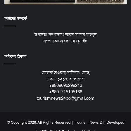
আমাদের সম্পর্কে
উপদেষ্টা সম্পাদকঃ লায়ন সালাম মাহমুদ
সম্পাদকঃ এ কে এম জুনাইদ
অফিসের ঠিকানা
মৌচাক টাওয়ার, মালিবাগ মোড়,
ঢাকা - ১২১৭, বাংলাদেশ
+8809696299213
+8801715195166
tourismnews24bd@gmail.com
© Copyright 2026, All Rights Reserved | Tourism News 24 | Developed