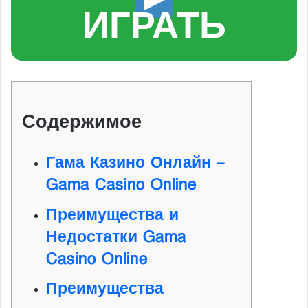
ИГРАТЬ
Содержимое
Гама Казино Онлайн –
Gama Casino Online
Преимущества и
Недостатки Gama
Casino Online
Преимущества