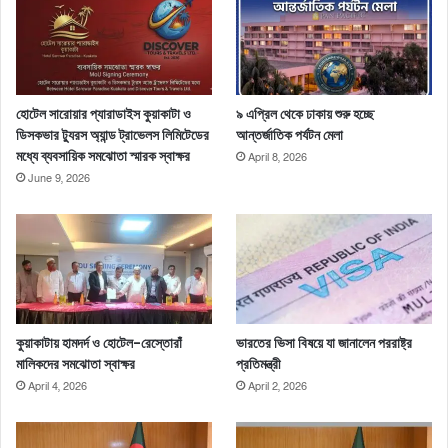
হোটেল সারোয়ার প্যারাডাইস কুয়াকাটা ও
৯ এপ্রিল থেকে ঢাকায় শুরু হচ্ছে
ডিসকভার ট্যুরস অ্যান্ড ট্রাভেলস লিমিটেডের
আন্তর্জাতিক পর্যটন মেলা
মধ্যে ব্যবসায়িক সমঝোতা স্মারক স্বাক্ষর
April 8, 2026
June 9, 2026
কুয়াকাটায় হামদর্দ ও হোটেল-রেস্তোরাঁ
ভারতের ভিসা বিষয়ে যা জানালেন পররাষ্ট্র
মালিকদের সমঝোতা স্বাক্ষর
প্রতিমন্ত্রী
April 4, 2026
April 2, 2026