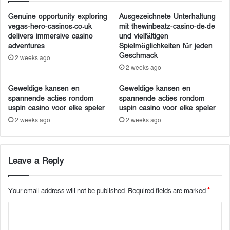
Genuine opportunity exploring
Ausgezeichnete Unterhaltung
vegas-hero-casinos.co.uk
mit thewinbeatz-casino-de.de
delivers immersive casino
und vielfältigen
adventures
Spielmöglichkeiten für jeden
Geschmack
2 weeks ago
2 weeks ago
Geweldige kansen en
Geweldige kansen en
spannende acties rondom
spannende acties rondom
uspin casino voor elke speler
uspin casino voor elke speler
2 weeks ago
2 weeks ago
Leave a Reply
Your email address will not be published.
Required fields are marked
*
C
o