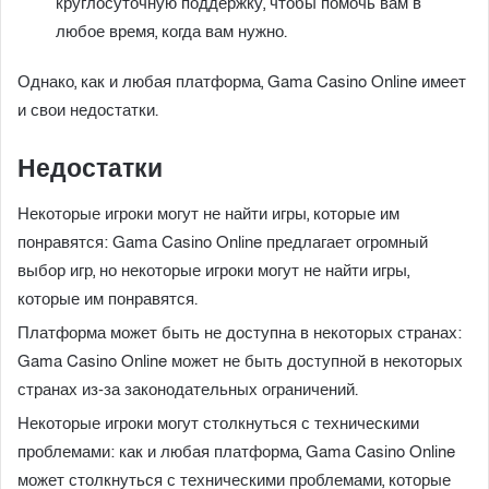
круглосуточную поддержку, чтобы помочь вам в
любое время, когда вам нужно.
Однако, как и любая платформа, Gama Casino Online имеет
и свои недостатки.
Недостатки
Некоторые игроки могут не найти игры, которые им
понравятся: Gama Casino Online предлагает огромный
выбор игр, но некоторые игроки могут не найти игры,
которые им понравятся.
Платформа может быть не доступна в некоторых странах:
Gama Casino Online может не быть доступной в некоторых
странах из-за законодательных ограничений.
Некоторые игроки могут столкнуться с техническими
проблемами: как и любая платформа, Gama Casino Online
может столкнуться с техническими проблемами, которые