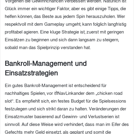
Vorgehen die Gewinnchancen verbessert werden. Natürlich ist
Glück immer ein wichtiger Faktor, aber es gibt einige Tipps, die
helfen können, das Beste aus jedem Spin herauszuholen. Wer
respektvoll mit dem Gameplay umgeht, kann folglich langfristig
profitabel agieren. Eine kluge Strategie ist, zuerst mit geringen
Einsätzen zu beginnen und sich dann langsam zu steigern,
sobald man das Spielprinzip verstanden hat.
Bankroll-Management und
Einsatzstrategien
Ein gutes Bankroll-Management ist entscheidend für
nachhaltiges Spielen, vor ठोNavLinkander dem „chicken road
slot“. Es empfiehlt sich, ein festes Budget für die Spielsessions
festzulegen und sich strikt daran zu halten. Veränderungen der
Einsatzmuster basierend auf Gewinn- und Verlustserien ist
sinnvoll. Auf diese Weise wird verhindert, dass man im Eifer des
Gefechts mehr Geld einsetzt, als geplant und somit die