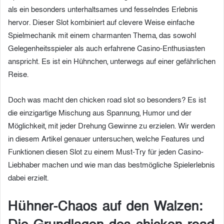
als ein besonders unterhaltsames und fesselndes Erlebnis
hervor. Dieser Slot kombiniert auf clevere Weise einfache
Spielmechanik mit einem charmanten Thema, das sowohl
Gelegenheitsspieler als auch erfahrene Casino-Enthusiasten
anspricht. Es ist ein Hühnchen, unterwegs auf einer gefährlichen
Reise.
Doch was macht den chicken road slot so besonders? Es ist
die einzigartige Mischung aus Spannung, Humor und der
Möglichkeit, mit jeder Drehung Gewinne zu erzielen. Wir werden
in diesem Artikel genauer untersuchen, welche Features und
Funktionen diesen Slot zu einem Must-Try für jeden Casino-
Liebhaber machen und wie man das bestmögliche Spielerlebnis
dabei erzielt.
Hühner-Chaos auf den Walzen: