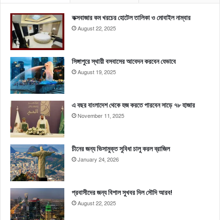
কক্সবাজার কম খরচের হোটেল তালিকা ও মোবাইল নাম্বার
August 22, 2025
সিঙ্গাপুরে স্থায়ী বসবাসের আবেদন করবেন যেভাবে
August 19, 2025
এ বছর বাংলাদেশ থেকে হজ করতে পারবেন সাড়ে ৭৮ হাজার
November 11, 2025
চীনের জন্য ভিসামুক্ত সুবিধা চালু করল ব্রাজিল
January 24, 2026
প্রবাসীদের জন্য বিশাল সুখবর দিল সৌদি আরব!
August 22, 2025