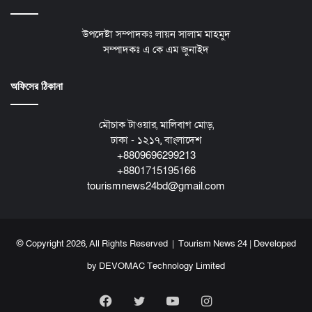
উপদেষ্টা সম্পাদকঃ লায়ন সালাম মাহমুদ
সম্পাদকঃ এ কে এম জুনাইদ
অফিসের ঠিকানা
মৌচাক টাওয়ার, মালিবাগ মোড়,
ঢাকা - ১২১৭, বাংলাদেশ
+8809696299213
+8801715195166
tourismnews24bd@gmail.com
© Copyright 2026, All Rights Reserved | Tourism News 24 | Developed
by
DEVOMAC Technology Limited
Facebook
Twitter
YouTube
Instagram