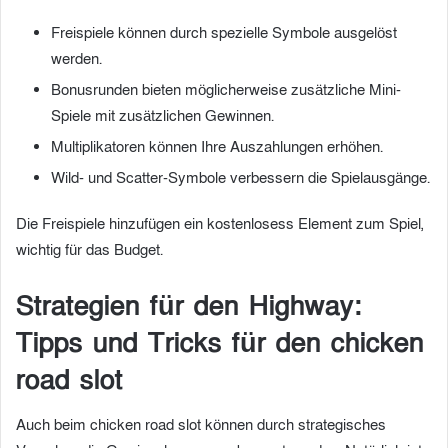
Freispiele können durch spezielle Symbole ausgelöst
werden.
Bonusrunden bieten möglicherweise zusätzliche Mini-
Spiele mit zusätzlichen Gewinnen.
Multiplikatoren können Ihre Auszahlungen erhöhen.
Wild- und Scatter-Symbole verbessern die Spielausgänge.
Die Freispiele hinzufügen ein kostenlosess Element zum Spiel,
wichtig für das Budget.
Strategien für den Highway:
Tipps und Tricks für den chicken
road slot
Auch beim chicken road slot können durch strategisches