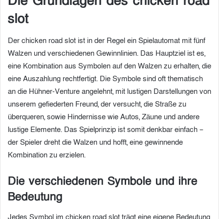
Die Grundlagen des chicken road
slot
Der chicken road slot ist in der Regel ein Spielautomat mit fünf
Walzen und verschiedenen Gewinnlinien. Das Hauptziel ist es,
eine Kombination aus Symbolen auf den Walzen zu erhalten, die
eine Auszahlung rechtfertigt. Die Symbole sind oft thematisch
an die Hühner-Venture angelehnt, mit lustigen Darstellungen von
unserem gefiederten Freund, der versucht, die Straße zu
überqueren, sowie Hindernisse wie Autos, Zäune und andere
lustige Elemente. Das Spielprinzip ist somit denkbar einfach –
der Spieler dreht die Walzen und hofft, eine gewinnende
Kombination zu erzielen.
Die verschiedenen Symbole und ihre
Bedeutung
Jedes Symbol im chicken road slot trägt eine eigene Bedeutung