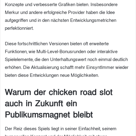
Konzepte und verbesserte Grafiken bieten. Insbesondere
Merkur und andere erfolgreiche Provider haben die Idee
aufgegriffen und in den nächsten Entwicklungsmetrichen
perfektionniert.
Diese fortschrittlichen Versionen bieten oft erweiterte
Funktionen, wie Multi-Level-Bonusrunden oder interaktive
Spielelemente, die den Unterhaltungswert noch einmal deutlich
erhöhen. Die Aktualisierung schafft mehr EinsyntImmer wieder
bieten diese Entwicklungen neue Möglichkeiten.
Warum der chicken road slot
auch in Zukunft ein
Publikumsmagnet bleibt
Der Reiz dieses Spiels liegt in seiner Einfachheit, seinem