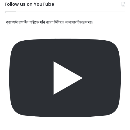
Follow us on YouTube
কুয়াকাটা রাখাইন পল্লিতে সনি বাংলা টিভিতে আলাপচারিতার সময়।