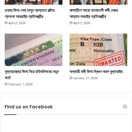
ঢাকায় ভিসা সেবা চালুর প্রস্তাবে মাল্টার
মালদ্বীপে আরো বাংলাদেশী কর্মী নেয়ার
প্রশংসা পরররাষ্ট্র প্রতিমন্ত্রীর
আহ্বান পররাষ্ট্র প্রতিমন্ত্রীর
April 2, 2026
April 2, 2026
যুক্তরাজ্যের ভিসা নিয়ে হাইকমিশনের নতুন
অস্থায়ী কর্মী ভিসা দ্বিগুণ করল যুক্তরাষ্ট্র
বার্তা
January 31, 2026
February 7, 2026
Find us on Facebook