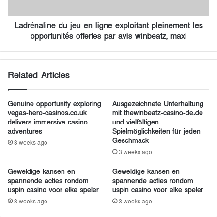
Ladrénaline du jeu en ligne exploitant pleinement les
opportunités offertes par avis winbeatz, maxi
Related Articles
Genuine opportunity exploring
Ausgezeichnete Unterhaltung
vegas-hero-casinos.co.uk
mit thewinbeatz-casino-de.de
delivers immersive casino
und vielfältigen
adventures
Spielmöglichkeiten für jeden
Geschmack
3 weeks ago
3 weeks ago
Geweldige kansen en
Geweldige kansen en
spannende acties rondom
spannende acties rondom
uspin casino voor elke speler
uspin casino voor elke speler
3 weeks ago
3 weeks ago