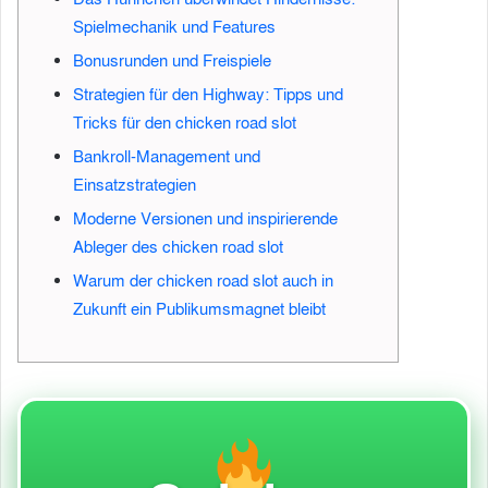
Spielmechanik und Features
Bonusrunden und Freispiele
Strategien für den Highway: Tipps und
Tricks für den chicken road slot
Bankroll-Management und
Einsatzstrategien
Moderne Versionen und inspirierende
Ableger des chicken road slot
Warum der chicken road slot auch in
Zukunft ein Publikumsmagnet bleibt