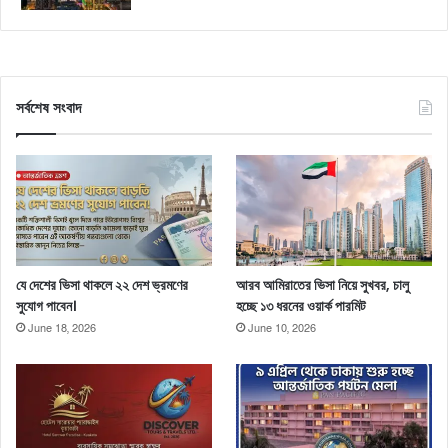
সর্বশেষ সংবাদ
যে দেশের ভিসা থাকলে ২২ দেশ ভ্রমণের
আরব আমিরাতের ভিসা নিয়ে সুখবর, চালু
সুযোগ পাবেন।
হচ্ছে ১৩ ধরনের ওয়ার্ক পারমিট
June 18, 2026
June 10, 2026