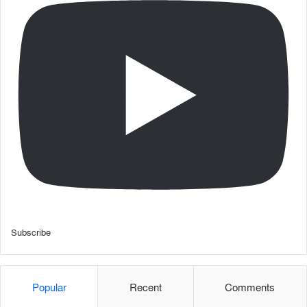
Subscribe
Popular
Recent
Comments