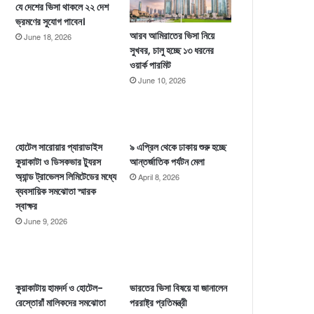
যে দেশের ভিসা থাকলে ২২ দেশ
ভ্রমণের সুযোগ পাবেন।
আরব আমিরাতের ভিসা নিয়ে
June 18, 2026
সুখবর, চালু হচ্ছে ১৩ ধরনের
ওয়ার্ক পারমিট
June 10, 2026
হোটেল সারোয়ার প্যারাডাইস
৯ এপ্রিল থেকে ঢাকায় শুরু হচ্ছে
কুয়াকাটা ও ডিসকভার ট্যুরস
আন্তর্জাতিক পর্যটন মেলা
অ্যান্ড ট্রাভেলস লিমিটেডের মধ্যে
April 8, 2026
ব্যবসায়িক সমঝোতা স্মারক
স্বাক্ষর
June 9, 2026
কুয়াকাটায় হামদর্দ ও হোটেল-
ভারতের ভিসা বিষয়ে যা জানালেন
রেস্তোরাঁ মালিকদের সমঝোতা
পররাষ্ট্র প্রতিমন্ত্রী