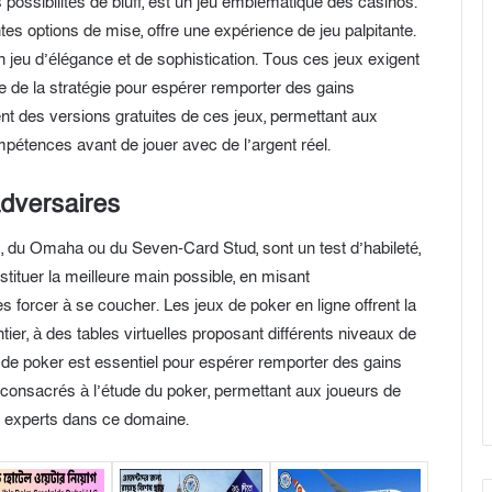
 possibilités de bluff, est un jeu emblématique des casinos.
ntes options de mise, offre une expérience de jeu palpitante.
jeu d’élégance et de sophistication. Tous ces jeux exigent
 de la stratégie pour espérer remporter des gains
t des versions gratuites de ces jeux, permettant aux
mpétences avant de jouer avec de l’argent réel.
adversaires
m, du Omaha ou du Seven-Card Stud, sont un test d’habileté,
stituer la meilleure main possible, en misant
 forcer à se coucher. Les jeux de poker en ligne offrent la
ier, à des tables virtuelles proposant différents niveaux de
 de poker est essentiel pour espérer remporter des gains
t consacrés à l’étude du poker, permettant aux joueurs de
s experts dans ce domaine.