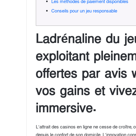
Les méthodes de paiement disponibles
Conseils pour un jeu responsable
Ladrénaline du je
exploitant pleine
offertes par avis
vos gains et vive
immersive.
L’attrait des casinos en ligne ne cesse de croître, 
depuis le confort de son domicile. L’innovation con