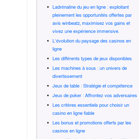
m
Ladrénaline du jeu en ligne : exploitant
a
pleinement les opportunités offertes par
i
avis winbeatz, maximisez vos gains et
l
vivez une expérience immersive.
L’évolution du paysage des casinos en
ligne
Les différents types de jeux disponibles
Les machines à sous : un univers de
divertissement
Jeux de table : Stratégie et compétence
Jeux de poker : Affrontez vos adversaires
Les critères essentiels pour choisir un
casino en ligne fiable
Les bonus et promotions offerts par les
casinos en ligne