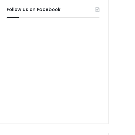
Follow us on Facebook