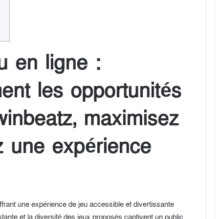
u en ligne :
ment les opportunités
 winbeatz, maximisez
z une expérience
offrant une expérience de jeu accessible et divertissante
stante et la diversité des jeux proposés captivent un public