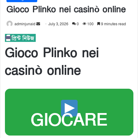
Gioco Plinko nei casinò online
adminjunaid
S
July 3, 2026
0
100
9 minutes read
e
n
d
Gioco Plinko nei
a
n
casinò online
e
m
a
i
l
GIOCARE