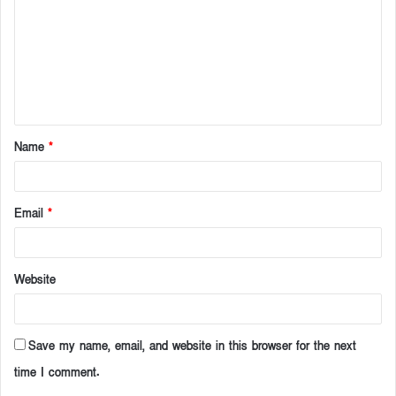
m
m
e
n
t
Name
*
*
Email
*
Website
Save my name, email, and website in this browser for the next
time I comment.