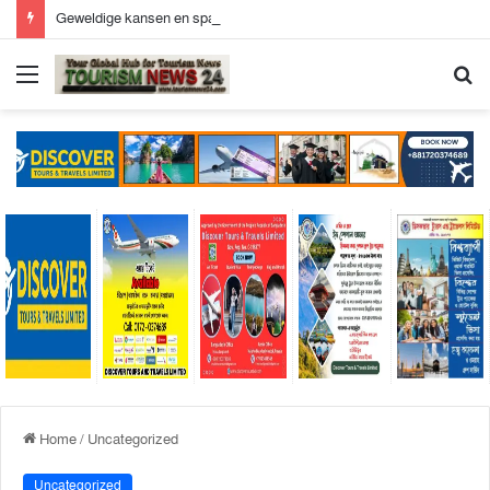
Geweldige kansen en spannende acties rondom uspin casino voor elke speler
Menu
S
fo
Home
/
Uncategorized
Uncategorized