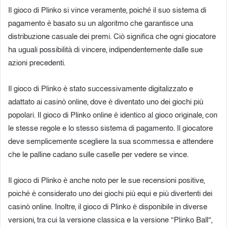
Il gioco di Plinko si vince veramente, poiché il suo sistema di
pagamento è basato su un algoritmo che garantisce una
distribuzione casuale dei premi. Ciò significa che ogni giocatore
ha uguali possibilità di vincere, indipendentemente dalle sue
azioni precedenti.
Il gioco di Plinko è stato successivamente digitalizzato e
adattato ai casinò online, dove è diventato uno dei giochi più
popolari. Il gioco di Plinko online è identico al gioco originale, con
le stesse regole e lo stesso sistema di pagamento. Il giocatore
deve semplicemente scegliere la sua scommessa e attendere
che le palline cadano sulle caselle per vedere se vince.
Il gioco di Plinko è anche noto per le sue recensioni positive,
poiché è considerato uno dei giochi più equi e più divertenti dei
casinò online. Inoltre, il gioco di Plinko è disponibile in diverse
versioni, tra cui la versione classica e la versione “Plinko Ball”,