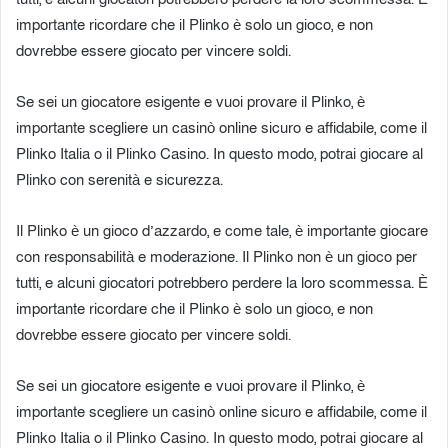
importante ricordare che il Plinko è solo un gioco, e non
dovrebbe essere giocato per vincere soldi.
Se sei un giocatore esigente e vuoi provare il Plinko, è
importante scegliere un casinò online sicuro e affidabile, come il
Plinko Italia o il Plinko Casino. In questo modo, potrai giocare al
Plinko con serenità e sicurezza.
Il Plinko è un gioco d’azzardo, e come tale, è importante giocare
con responsabilità e moderazione. Il Plinko non è un gioco per
tutti, e alcuni giocatori potrebbero perdere la loro scommessa. È
importante ricordare che il Plinko è solo un gioco, e non
dovrebbe essere giocato per vincere soldi.
Se sei un giocatore esigente e vuoi provare il Plinko, è
importante scegliere un casinò online sicuro e affidabile, come il
Plinko Italia o il Plinko Casino. In questo modo, potrai giocare al