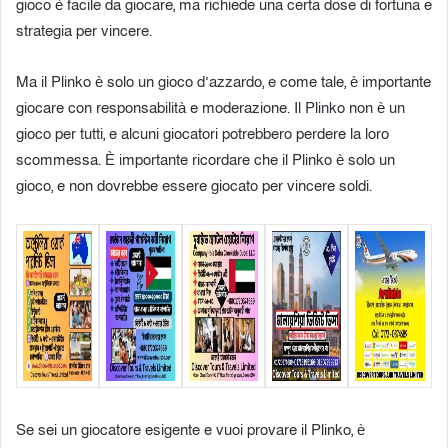
gioco è facile da giocare, ma richiede una certa dose di fortuna e
strategia per vincere.
Ma il Plinko è solo un gioco d’azzardo, e come tale, è importante
giocare con responsabilità e moderazione. Il Plinko non è un
gioco per tutti, e alcuni giocatori potrebbero perdere la loro
scommessa. È importante ricordare che il Plinko è solo un
gioco, e non dovrebbe essere giocato per vincere soldi.
Se sei un giocatore esigente e vuoi provare il Plinko, è