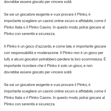
dovrebbe essere giocato per vincere soldi.
Se sei un giocatore esigente e vuoi provare il Plinko, è
importante scegliere un casinò online sicuro e affidabile, come il
Plinko Italia o il Plinko Casino. In questo modo, potrai giocare al
Plinko con serenità e sicurezza.
Il Plinko è un gioco d’azzardo, e come tale, è importante giocare
con responsabilità e moderazione. Il Plinko non è un gioco per
tutti, e alcuni giocatori potrebbero perdere la loro scommessa. È
importante ricordare che il Plinko è solo un gioco, e non
dovrebbe essere giocato per vincere soldi.
Se sei un giocatore esigente e vuoi provare il Plinko, è
importante scegliere un casinò online sicuro e affidabile, come il
Plinko Italia o il Plinko Casino. In questo modo, potrai giocare al
Plinko con serenità e sicurezza.