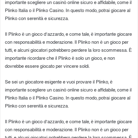
importante scegliere un casinò online sicuro e affidabile, come il
Plinko Italia o il Plinko Casino. In questo modo, potrai giocare al
Plinko con serenità e sicurezza.
Il Plinko è un gioco d’azzardo, e come tale, è importante giocare
con responsabilità e moderazione. Il Plinko non è un gioco per
tutti, e alcuni giocatori potrebbero perdere la loro scommessa. È
importante ricordare che il Plinko è solo un gioco, e non
dovrebbe essere giocato per vincere soldi.
Se sei un giocatore esigente e vuoi provare il Plinko, è
importante scegliere un casinò online sicuro e affidabile, come il
Plinko Italia o il Plinko Casino. In questo modo, potrai giocare al
Plinko con serenità e sicurezza.
Il Plinko è un gioco d’azzardo, e come tale, è importante giocare
con responsabilità e moderazione. Il Plinko non è un gioco per
tutti, e alcuni giocatori potrebbero perdere la loro scommessa. È