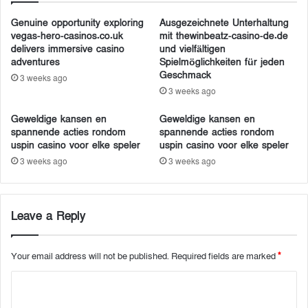
Genuine opportunity exploring
Ausgezeichnete Unterhaltung
vegas-hero-casinos.co.uk
mit thewinbeatz-casino-de.de
delivers immersive casino
und vielfältigen
adventures
Spielmöglichkeiten für jeden
Geschmack
3 weeks ago
3 weeks ago
Geweldige kansen en
Geweldige kansen en
spannende acties rondom
spannende acties rondom
uspin casino voor elke speler
uspin casino voor elke speler
3 weeks ago
3 weeks ago
Leave a Reply
Your email address will not be published.
Required fields are marked
*
C
o