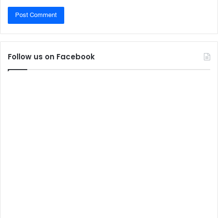
Follow us on Facebook