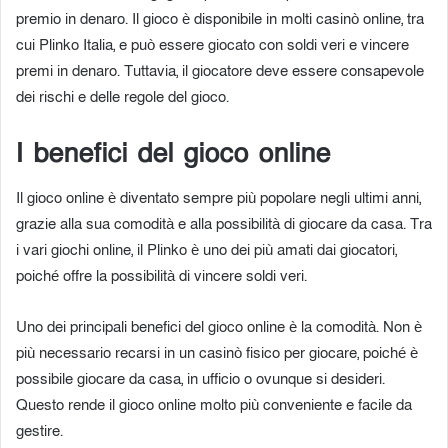
premio in denaro. Il gioco è disponibile in molti casinò online, tra
cui Plinko Italia, e può essere giocato con soldi veri e vincere
premi in denaro. Tuttavia, il giocatore deve essere consapevole
dei rischi e delle regole del gioco.
I benefici del gioco online
Il gioco online è diventato sempre più popolare negli ultimi anni,
grazie alla sua comodità e alla possibilità di giocare da casa. Tra
i vari giochi online, il Plinko è uno dei più amati dai giocatori,
poiché offre la possibilità di vincere soldi veri.
Uno dei principali benefici del gioco online è la comodità. Non è
più necessario recarsi in un casinò fisico per giocare, poiché è
possibile giocare da casa, in ufficio o ovunque si desideri.
Questo rende il gioco online molto più conveniente e facile da
gestire.