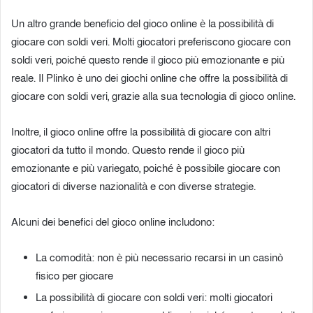
Un altro grande beneficio del gioco online è la possibilità di
giocare con soldi veri. Molti giocatori preferiscono giocare con
soldi veri, poiché questo rende il gioco più emozionante e più
reale. Il Plinko è uno dei giochi online che offre la possibilità di
giocare con soldi veri, grazie alla sua tecnologia di gioco online.
Inoltre, il gioco online offre la possibilità di giocare con altri
giocatori da tutto il mondo. Questo rende il gioco più
emozionante e più variegato, poiché è possibile giocare con
giocatori di diverse nazionalità e con diverse strategie.
Alcuni dei benefici del gioco online includono:
La comodità: non è più necessario recarsi in un casinò
fisico per giocare
La possibilità di giocare con soldi veri: molti giocatori