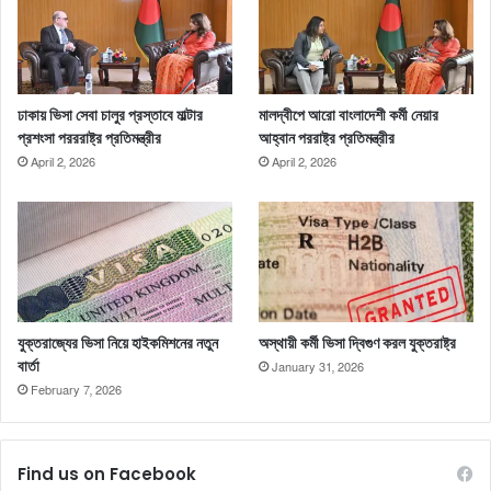
ঢাকায় ভিসা সেবা চালুর প্রস্তাবে মাল্টার
মালদ্বীপে আরো বাংলাদেশী কর্মী নেয়ার
প্রশংসা পরররাষ্ট্র প্রতিমন্ত্রীর
আহ্বান পররাষ্ট্র প্রতিমন্ত্রীর
April 2, 2026
April 2, 2026
যুক্তরাজ্যের ভিসা নিয়ে হাইকমিশনের নতুন
অস্থায়ী কর্মী ভিসা দ্বিগুণ করল যুক্তরাষ্ট্র
বার্তা
January 31, 2026
February 7, 2026
Find us on Facebook