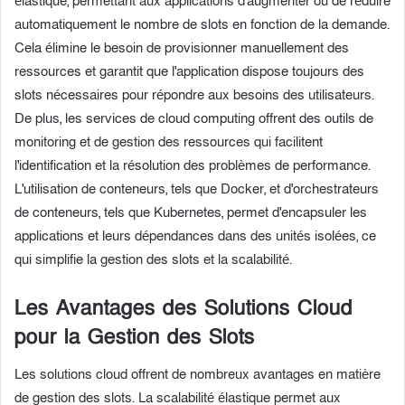
élastique, permettant aux applications d'augmenter ou de réduire
automatiquement le nombre de slots en fonction de la demande.
Cela élimine le besoin de provisionner manuellement des
ressources et garantit que l'application dispose toujours des
slots nécessaires pour répondre aux besoins des utilisateurs.
De plus, les services de cloud computing offrent des outils de
monitoring et de gestion des ressources qui facilitent
l'identification et la résolution des problèmes de performance.
L'utilisation de conteneurs, tels que Docker, et d'orchestrateurs
de conteneurs, tels que Kubernetes, permet d'encapsuler les
applications et leurs dépendances dans des unités isolées, ce
qui simplifie la gestion des slots et la scalabilité.
Les Avantages des Solutions Cloud
pour la Gestion des Slots
Les solutions cloud offrent de nombreux avantages en matière
de gestion des slots. La scalabilité élastique permet aux