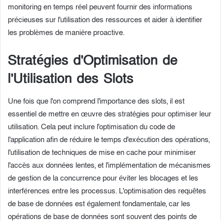
monitoring en temps réel peuvent fournir des informations
précieuses sur l'utilisation des ressources et aider à identifier
les problèmes de manière proactive.
Stratégies d'Optimisation de
l'Utilisation des Slots
Une fois que l'on comprend l'importance des slots, il est
essentiel de mettre en œuvre des stratégies pour optimiser leur
utilisation. Cela peut inclure l'optimisation du code de
l'application afin de réduire le temps d'exécution des opérations,
l'utilisation de techniques de mise en cache pour minimiser
l'accès aux données lentes, et l'implémentation de mécanismes
de gestion de la concurrence pour éviter les blocages et les
interférences entre les processus. L'optimisation des requêtes
de base de données est également fondamentale, car les
opérations de base de données sont souvent des points de