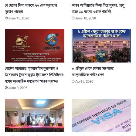
যে দেশের ভিসা থাকলে ২২ দেশ ভ্রমণের
আরব আমিরাতের ভিসা নিয়ে সুখবর, চালু
সুযোগ পাবেন।
হচ্ছে ১৩ ধরনের ওয়ার্ক পারমিট
June 18, 2026
June 10, 2026
হোটেল সারোয়ার প্যারাডাইস কুয়াকাটা ও
৯ এপ্রিল থেকে ঢাকায় শুরু হচ্ছে
ডিসকভার ট্যুরস অ্যান্ড ট্রাভেলস লিমিটেডের
আন্তর্জাতিক পর্যটন মেলা
মধ্যে ব্যবসায়িক সমঝোতা স্মারক স্বাক্ষর
April 8, 2026
June 9, 2026