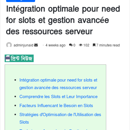
Intégration optimale pour need
for slots et gestion avancée
des ressources serveur
adminjunaid
S
4 weeks ago
0
102
7 minutes read
e
n
d
a
Intégration optimale pour need for slots et
n
e
gestion avancée des ressources serveur
m
Comprendre les Slots et Leur Importance
a
Facteurs Influencant le Besoin en Slots
i
Stratégies d'Optimisation de l'Utilisation des
l
Slots