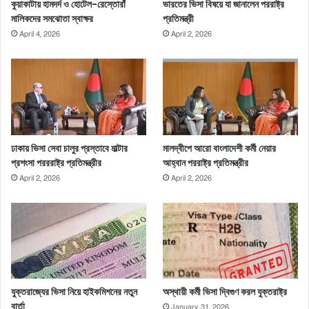
কুয়াকাটায় হামদর্দ ও হোটেল-রেস্তোরাঁ
ভারতের ভিসা বিষয়ে যা জানালেন পররাষ্ট্র
মালিকদের সমঝোতা স্বাক্ষর
প্রতিমন্ত্রী
April 4, 2026
April 2, 2026
ঢাকায় ভিসা সেবা চালুর প্রস্তাবে মাল্টার
মালদ্বীপে আরো বাংলাদেশী কর্মী নেয়ার
প্রশংসা পরররাষ্ট্র প্রতিমন্ত্রীর
আহ্বান পররাষ্ট্র প্রতিমন্ত্রীর
April 2, 2026
April 2, 2026
যুক্তরাজ্যের ভিসা নিয়ে হাইকমিশনের নতুন
অস্থায়ী কর্মী ভিসা দ্বিগুণ করল যুক্তরাষ্ট্র
বার্তা
January 31, 2026