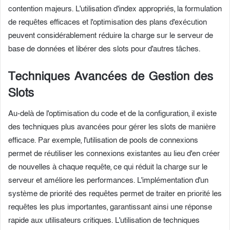
contention majeurs. L'utilisation d'index appropriés, la formulation
de requêtes efficaces et l'optimisation des plans d'exécution
peuvent considérablement réduire la charge sur le serveur de
base de données et libérer des slots pour d'autres tâches.
Techniques Avancées de Gestion des
Slots
Au-delà de l'optimisation du code et de la configuration, il existe
des techniques plus avancées pour gérer les slots de manière
efficace. Par exemple, l'utilisation de pools de connexions
permet de réutiliser les connexions existantes au lieu d'en créer
de nouvelles à chaque requête, ce qui réduit la charge sur le
serveur et améliore les performances. L'implémentation d'un
système de priorité des requêtes permet de traiter en priorité les
requêtes les plus importantes, garantissant ainsi une réponse
rapide aux utilisateurs critiques. L'utilisation de techniques