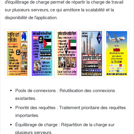
d'équilibrage de charge permet de répartir la charge de travail
sur plusieurs serveurs, ce qui améliore la scalabilité et la
disponibilité de l'application.
Pools de connexions : Réutilisation des connexions
existantes.
Priorité des requêtes : Traitement prioritaire des requêtes
importantes.
Équilibrage de charge : Répartition de la charge sur
plusieurs serveurs.