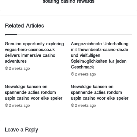
soaring casino rewards
Related Articles
Genuine opportunity exploring
Ausgezeichnete Unterhaltung
vegas-hero-casinos.co.uk
mit thewinbeatz-casino-de.de
delivers immersive casino
und vielfältigen
adventures
Spielmöglichkeiten für jeden
Geschmack
2 weeks ago
2 weeks ago
Geweldige kansen en
Geweldige kansen en
spannende acties rondom
spannende acties rondom
uspin casino voor elke speler
uspin casino voor elke speler
2 weeks ago
2 weeks ago
Leave a Reply