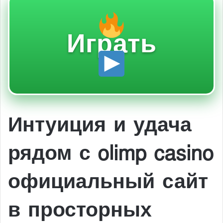
Играть
Интуиция и удача
рядом с olimp casino
официальный сайт
в просторных