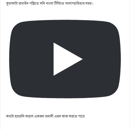
কুয়াকাটা রাখাইন পল্লিতে সনি বাংলা টিভিতে আলাপচারিতার সময়।
কতটা হয়রানি করলে একজন প্রবাসী এমন কাজ করতে পারে