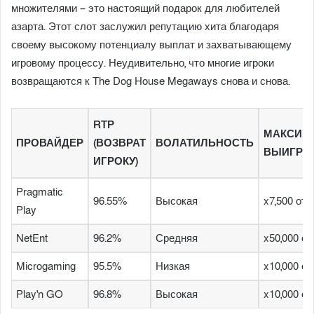
множителями – это настоящий подарок для любителей
азарта. Этот слот заслужил репутацию хита благодаря
своему высокому потенциалу выплат и захватывающему
игровому процессу. Неудивительно, что многие игроки
возвращаются к The Dog House Megaways снова и снова.
RTP
МАКСИМ
ПРОВАЙДЕР
(ВОЗВРАТ
ВОЛАТИЛЬНОСТЬ
ВЫИГР
ИГРОКУ)
Pragmatic
96.55%
Высокая
x7,500 от 
Play
NetEnt
96.2%
Средняя
x50,000 от
Microgaming
95.5%
Низкая
x10,000 от
Play'n GO
96.8%
Высокая
x10,000 от