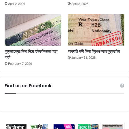
April 2, 2026
April 2, 2026
যুক্তরাজ্যের ভিসা নিয়ে হাইকমিশনের নতুন
অস্থায়ী কর্মী ভিসা দ্বিগুণ করল যুক্তরাষ্ট্র
বার্তা
January 31, 2026
February 7, 2026
Find us on Facebook