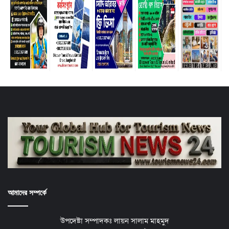
আমাদের সম্পর্কে
উপদেষ্টা সম্পাদকঃ লায়ন সালাম মাহমুদ