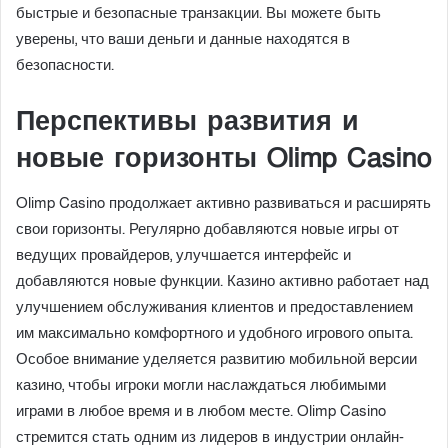
быстрые и безопасные транзакции. Вы можете быть
уверены, что ваши деньги и данные находятся в
безопасности.
Перспективы развития и
новые горизонты Olimp Casino
Olimp Casino продолжает активно развиваться и расширять
свои горизонты. Регулярно добавляются новые игры от
ведущих провайдеров, улучшается интерфейс и
добавляются новые функции. Казино активно работает над
улучшением обслуживания клиентов и предоставлением
им максимально комфортного и удобного игрового опыта.
Особое внимание уделяется развитию мобильной версии
казино, чтобы игроки могли наслаждаться любимыми
играми в любое время и в любом месте. Olimp Casino
стремится стать одним из лидеров в индустрии онлайн-