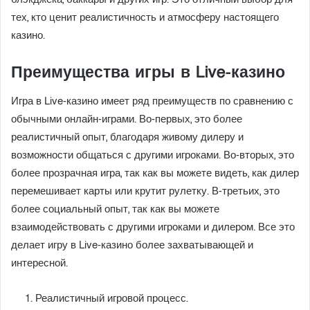
тех, кто ценит реалистичность и атмосферу настоящего
казино.
Преимущества игры в Live-казино
Игра в Live-казино имеет ряд преимуществ по сравнению с
обычными онлайн-играми. Во-первых, это более
реалистичный опыт, благодаря живому дилеру и
возможности общаться с другими игроками. Во-вторых, это
более прозрачная игра, так как вы можете видеть, как дилер
перемешивает карты или крутит рулетку. В-третьих, это
более социальный опыт, так как вы можете
взаимодействовать с другими игроками и дилером. Все это
делает игру в Live-казино более захватывающей и
интересной.
Реалистичный игровой процесс.