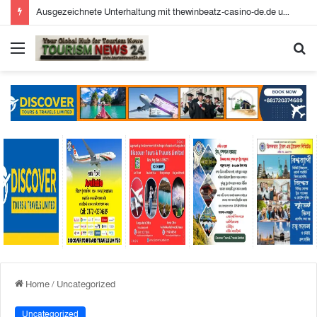
Geweldige kansen en spannende acties rondom uspin casino voor elke speler
Menu
S
fo
Home
/
Uncategorized
Uncategorized