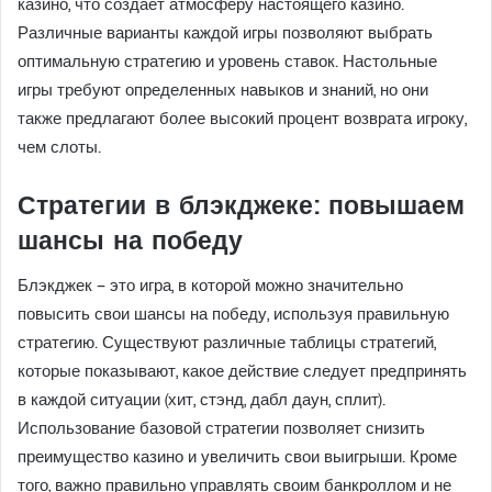
казино, что создает атмосферу настоящего казино.
Различные варианты каждой игры позволяют выбрать
оптимальную стратегию и уровень ставок. Настольные
игры требуют определенных навыков и знаний, но они
также предлагают более высокий процент возврата игроку,
чем слоты.
Стратегии в блэкджеке: повышаем
шансы на победу
Блэкджек – это игра, в которой можно значительно
повысить свои шансы на победу, используя правильную
стратегию. Существуют различные таблицы стратегий,
которые показывают, какое действие следует предпринять
в каждой ситуации (хит, стэнд, дабл даун, сплит).
Использование базовой стратегии позволяет снизить
преимущество казино и увеличить свои выигрыши. Кроме
того, важно правильно управлять своим банкроллом и не