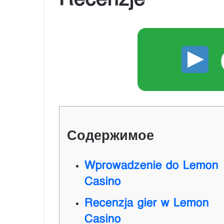
l
Содержимое
Wprowadzenie do Lemon
Casino
Recenzja gier w Lemon
Casino