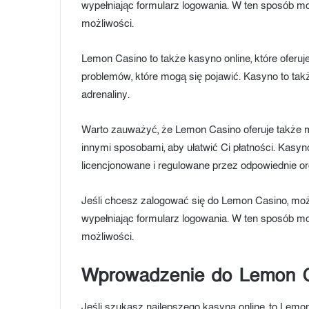
wypełniając formularz logowania. W ten sposób m
możliwości.
Lemon Casino to także kasyno online, które oferuj
problemów, które mogą się pojawić. Kasyno to takż
adrenaliny.
Warto zauważyć, że Lemon Casino oferuje także mo
innymi sposobami, aby ułatwić Ci płatności. Kasyn
licencjonowane i regulowane przez odpowiednie or
Jeśli chcesz zalogować się do Lemon Casino, możes
wypełniając formularz logowania. W ten sposób m
możliwości.
Wprowadzenie do Lemon 
Jeśli szukasz najlepszego kasyna online, to Lemo