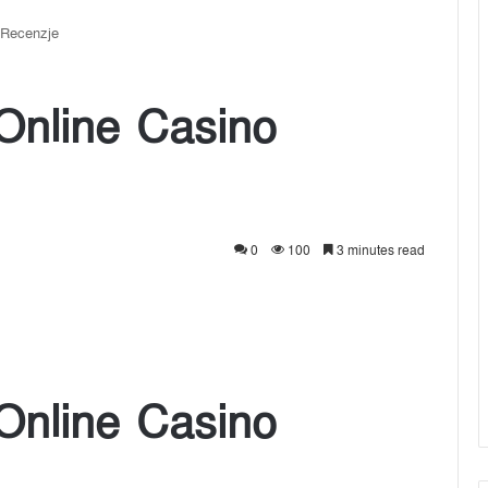
 Recenzje
Online Casino
0
100
3 minutes read
Online Casino