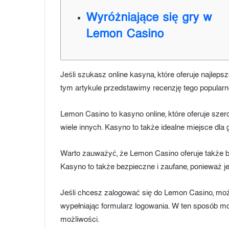
Wyróżniające się gry w
Lemon Casino
Jeśli szukasz online kasyna, które oferuje najleps
tym artykule przedstawimy recenzję tego popular
Lemon Casino to kasyno online, które oferuje szerok
wiele innych. Kasyno to także idealne miejsce dla g
Warto zauważyć, że Lemon Casino oferuje także b
Kasyno to także bezpieczne i zaufane, ponieważ j
Jeśli chcesz zalogować się do Lemon Casino, możes
wypełniając formularz logowania. W ten sposób m
możliwości.