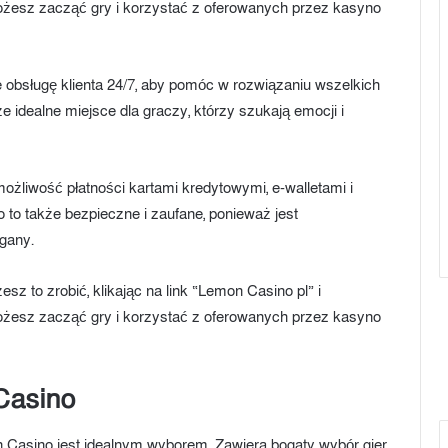
ożesz zacząć gry i korzystać z oferowanych przez kasyno
e obsługę klienta 24/7, aby pomóc w rozwiązaniu wszelkich
e idealne miejsce dla graczy, którzy szukają emocji i
żliwość płatności kartami kredytowymi, e-walletami i
o to także bezpieczne i zaufane, ponieważ jest
gany.
z to zrobić, klikając na link “Lemon Casino pl” i
ożesz zacząć gry i korzystać z oferowanych przez kasyno
Casino
n Casino jest idealnym wyborem. Zawiera bogaty wybór gier,