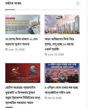
সর্বশেষ সংবাদ
যে দেশের ভিসা থাকলে ২২ দেশ
আরব আমিরাতের ভিসা নিয়ে
ভ্রমণের সুযোগ পাবেন।
সুখবর, চালু হচ্ছে ১৩ ধরনের
ওয়ার্ক পারমিট
June 18, 2026
June 10, 2026
হোটেল সারোয়ার প্যারাডাইস
৯ এপ্রিল থেকে ঢাকায় শুরু হচ্ছে
কুয়াকাটা ও ডিসকভার ট্যুরস
আন্তর্জাতিক পর্যটন মেলা
অ্যান্ড ট্রাভেলস লিমিটেডের মধ্যে
April 8, 2026
ব্যবসায়িক সমঝোতা স্মারক
স্বাক্ষর