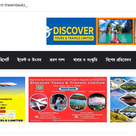
it thewinbeatz-casino-de.de und vielfältigen Spielmöglichkeiten für jeden Ge
িসোর্ট
ইভেন্ট ও উৎসব
ভ্রমণ গল্প
খাবার ও সংস্কৃতি
বিশেষ প্রতিবেদন