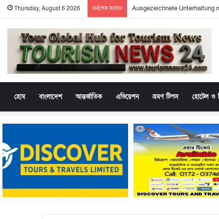
Ausgezeichnete Unterhaltung m
Thursday, August 6 2026
সর্বশেষ সংবাদ
হোম
বাংলাদেশ
আন্তর্জাতিক
এভিয়েশন
ভ্রমণ টিপস
হোটেল ও র