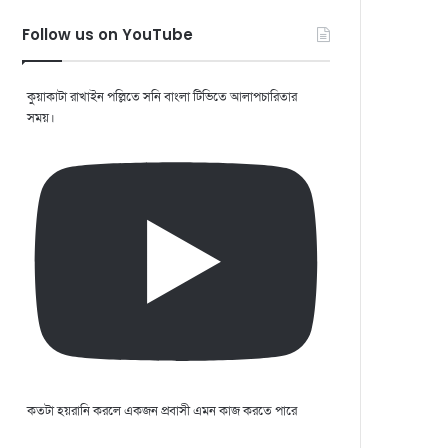
Follow us on YouTube
কুয়াকাটা রাখাইন পল্লিতে সনি বাংলা টিভিতে আলাপচারিতার
সময়।
কতটা হয়রানি করলে একজন প্রবাসী এমন কাজ করতে পারে