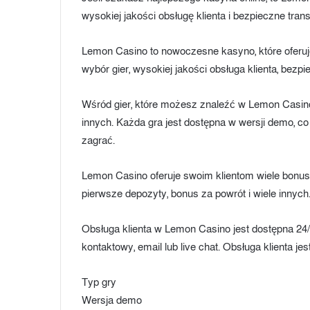
wysokiej jakości obsługę klienta i bezpieczne tran
Lemon Casino to nowoczesne kasyno, które oferuje
wybór gier, wysokiej jakości obsługa klienta, bezpi
Wśród gier, które możesz znaleźć w Lemon Casino, 
innych. Każda gra jest dostępna w wersji demo, co
zagrać.
Lemon Casino oferuje swoim klientom wiele bonusó
pierwsze depozyty, bonus za powrót i wiele innyc
Obsługa klienta w Lemon Casino jest dostępna 24
kontaktowy, email lub live chat. Obsługa klienta je
Typ gry
Wersja demo