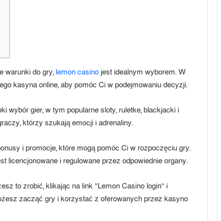
ze warunki do gry,
lemon casino
jest idealnym wyborem. W
nego kasyna online, aby pomóc Ci w podejmowaniu decyzji.
i wybór gier, w tym popularne sloty, ruletke, blackjacki i
raczy, którzy szukają emocji i adrenaliny.
onusy i promocje, które mogą pomóc Ci w rozpoczęciu gry.
est licencjonowane i regulowane przez odpowiednie organy.
z to zrobić, klikając na link “Lemon Casino login” i
ożesz zacząć gry i korzystać z oferowanych przez kasyno