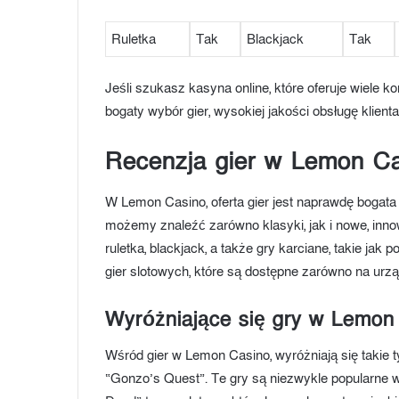
Ruletka
Tak
Blackjack
Tak
Jeśli szukasz kasyna online, które oferuje wiele 
bogaty wybór gier, wysokiej jakości obsługę klienta
Recenzja gier w Lemon C
W Lemon Casino, oferta gier jest naprawdę bogata 
możemy znaleźć zarówno klasyki, jak i nowe, innow
ruletka, blackjack, a także gry karciane, takie jak
gier slotowych, które są dostępne zarówno na urz
Wyróżniające się gry w Lemon
Wśród gier w Lemon Casino, wyróżniają się takie ty
“Gonzo’s Quest”. Te gry są niezwykle popularne wś