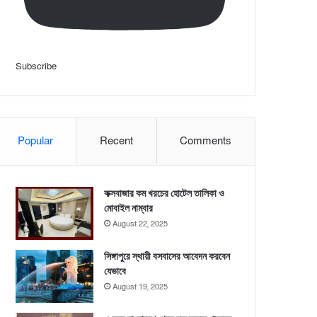
Subscribe
Popular
Recent
Comments
কক্সবাজার কম খরচের হোটেল তালিকা ও
মোবাইল নাম্বার
August 22, 2025
সিঙ্গাপুরে স্থায়ী বসবাসের আবেদন করবেন
যেভাবে
August 19, 2025