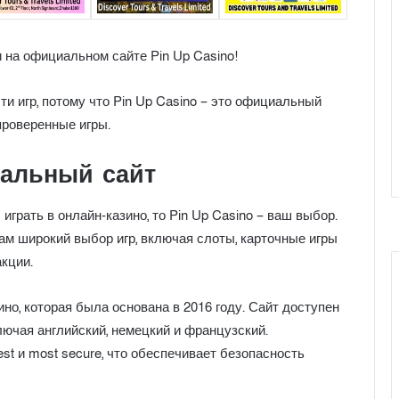
 на официальном сайте Pin Up Casino!
ти игр, потому что Pin Up Casino – это официальный
проверенные игры.
иальный сайт
грать в онлайн-казино, то Pin Up Casino – ваш выбор.
ам широкий выбор игр, включая слоты, карточные игры
акции.
но, которая была основана в 2016 году. Сайт доступен
ключая английский, немецкий и французский.
st и most secure, что обеспечивает безопасность