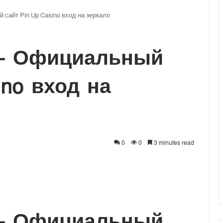
 сайт Pin Up Casino вход на зеркало
 – Официальный
ino вход на
0
0
3 minutes read
 – Официальный