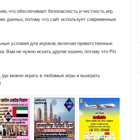
ю, что обеспечивает безопасность и честность игр.
оих данных, потому что сайт использует современные
ьные условия для игроков, включая приветственные
. Вам не нужно искать другие казино, потому что Pin
 где можно играть в любимые игры и выиграть
!