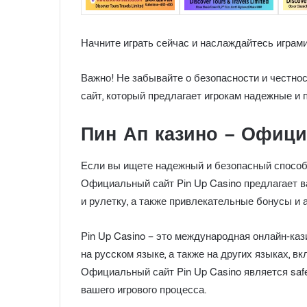
Начните играть сейчас и наслаждайтесь играми
Важно! Не забывайте о безопасности и честнос
сайт, который предлагает игрокам надежные и 
Пин Ап казино – Офиц
Если вы ищете надежный и безопасный способ и
Официальный сайт Pin Up Casino предлагает в
и рулетку, а также привлекательные бонусы и 
Pin Up Casino – это международная онлайн-кази
на русском языке, а также на других языках, в
Официальный сайт Pin Up Casino является safe
вашего игрового процесса.