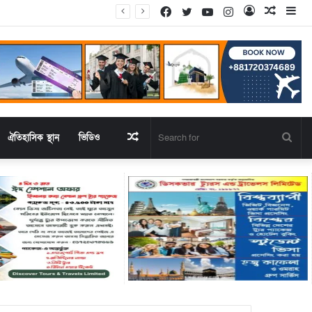
Facebook
Twitter
YouTube
Instagram
Log
Rando
Si
mack
In
Article
Random
Sea
ঐতিহাসিক স্থান
ভিডিও
Article
for