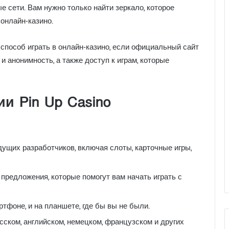
е сети. Вам нужно только найти зеркало, которое
онлайн-казино.
й способ играть в онлайн-казино, если официальный сайт
и анонимность, а также доступ к играм, которые
и Pin Up Casino
дущих разработчиков, включая слоты, карточные игры,
предложения, которые помогут вам начать играть с
тфоне, и на планшете, где бы вы не были.
ском, английском, немецком, французском и других