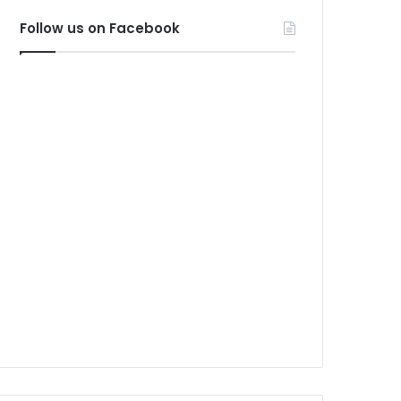
Follow us on Facebook