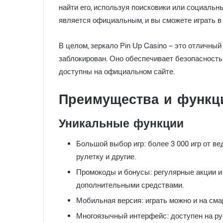
найти его, используя поисковики или социальны
является официальным, и вы сможете играть в 
В целом, зеркало Pin Up Casino – это отличны
заблокирован. Оно обеспечивает безопасность 
доступны на официальном сайте.
Преимущества и функци
Уникальные функции
Большой выбор игр: более 3 000 игр от ве
рулетку и другие.
Промокоды и бонусы: регулярные акции и 
дополнительными средствами.
Мобильная версия: играть можно и на смар
Многоязычный интерфейс: доступен на рус