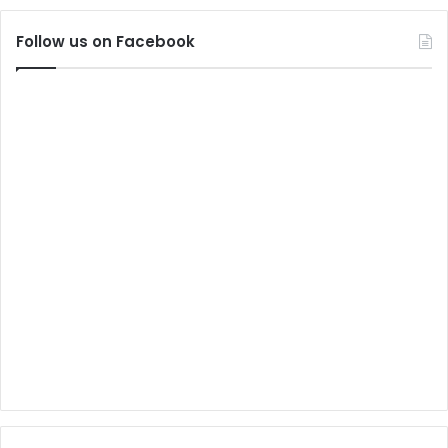
Follow us on Facebook