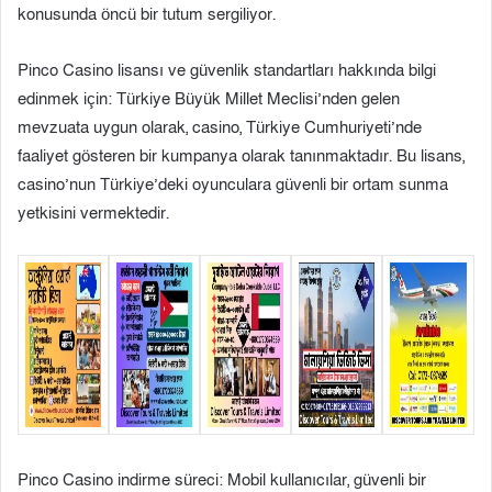
konusunda öncü bir tutum sergiliyor.
Pinco Casino lisansı ve güvenlik standartları hakkında bilgi
edinmek için: Türkiye Büyük Millet Meclisi’nden gelen
mevzuata uygun olarak, casino, Türkiye Cumhuriyeti’nde
faaliyet gösteren bir kumpanya olarak tanınmaktadır. Bu lisans,
casino’nun Türkiye’deki oyunculara güvenli bir ortam sunma
yetkisini vermektedir.
Pinco Casino indirme süreci: Mobil kullanıcılar, güvenli bir