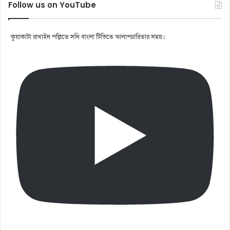
Follow us on YouTube
কুয়াকাটা রাখাইন পল্লিতে সনি বাংলা টিভিতে আলাপচারিতার সময়।