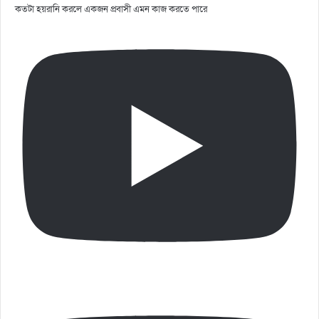
কতটা হয়রানি করলে একজন প্রবাসী এমন কাজ করতে পারে