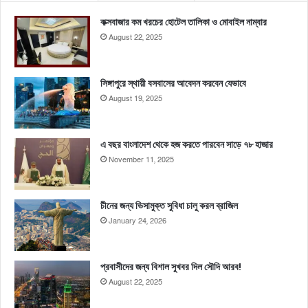
কক্সবাজার কম খরচের হোটেল তালিকা ও মোবাইল নাম্বার
August 22, 2025
সিঙ্গাপুরে স্থায়ী বসবাসের আবেদন করবেন যেভাবে
August 19, 2025
এ বছর বাংলাদেশ থেকে হজ করতে পারবেন সাড়ে ৭৮ হাজার
November 11, 2025
চীনের জন্য ভিসামুক্ত সুবিধা চালু করল ব্রাজিল
January 24, 2026
প্রবাসীদের জন্য বিশাল সুখবর দিল সৌদি আরব!
August 22, 2025