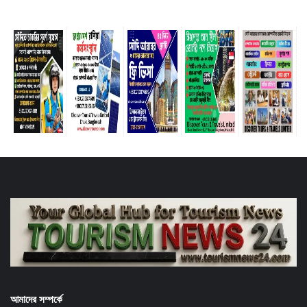
আমাদের সম্পর্কে