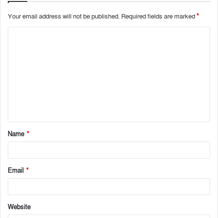
Your email address will not be published.
Required fields are marked
*
C
o
m
m
e
n
t
Name
*
*
Email
*
Website