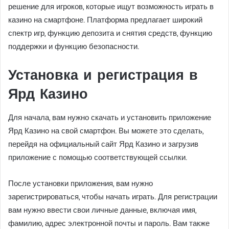
решение для игроков, которые ищут возможность играть в
казино на смартфоне. Платформа предлагает широкий
спектр игр, функцию депозита и снятия средств, функцию
поддержки и функцию безопасности.
Установка и регистрация в
Ярд Казино
Для начала, вам нужно скачать и установить приложение
Ярд Казино на свой смартфон. Вы можете это сделать,
перейдя на официальный сайт Ярд Казино и загрузив
приложение с помощью соответствующей ссылки.
После установки приложения, вам нужно
зарегистрироваться, чтобы начать играть. Для регистрации
вам нужно ввести свои личные данные, включая имя,
фамилию, адрес электронной почты и пароль. Вам также