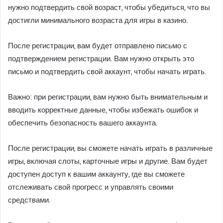
нужно подтвердить свой возраст, чтобы убедиться, что вы
достигли минимального возраста для игры в казино.
После регистрации, вам будет отправлено письмо с
подтверждением регистрации. Вам нужно открыть это
письмо и подтвердить свой аккаунт, чтобы начать играть.
Важно: при регистрации, вам нужно быть внимательным и
вводить корректные данные, чтобы избежать ошибок и
обеспечить безопасность вашего аккаунта.
После регистрации, вы сможете начать играть в различные
игры, включая слоты, карточные игры и другие. Вам будет
доступен доступ к вашим аккаунту, где вы сможете
отслеживать свой прогресс и управлять своими
средствами.