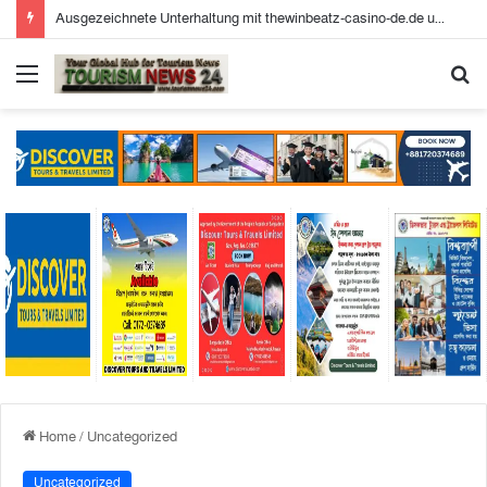
Geweldige kansen en spannende acties rondom uspin casino voor elke speler
Menu
S
fo
Home
/
Uncategorized
Uncategorized