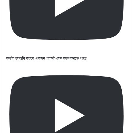
কতটা হয়রানি করলে একজন প্রবাসী এমন কাজ করতে পারে