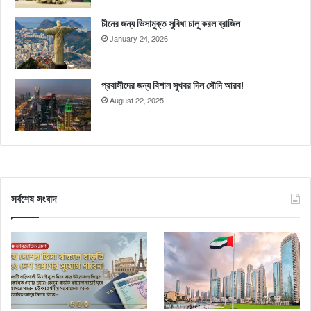
চীনের জন্য ভিসামুক্ত সুবিধা চালু করল ব্রাজিল
January 24, 2026
প্রবাসীদের জন্য বিশাল সুখবর দিল সৌদি আরব!
August 22, 2025
সর্বশেষ সংবাদ