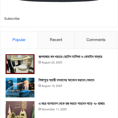
Subscribe
Popular
Recent
Comments
কক্সবাজার কম খরচের হোটেল তালিকা ও মোবাইল নাম্বার
August 22, 2025
সিঙ্গাপুরে স্থায়ী বসবাসের আবেদন করবেন যেভাবে
August 19, 2025
এ বছর বাংলাদেশ থেকে হজ করতে পারবেন সাড়ে ৭৮ হাজার
November 11, 2025