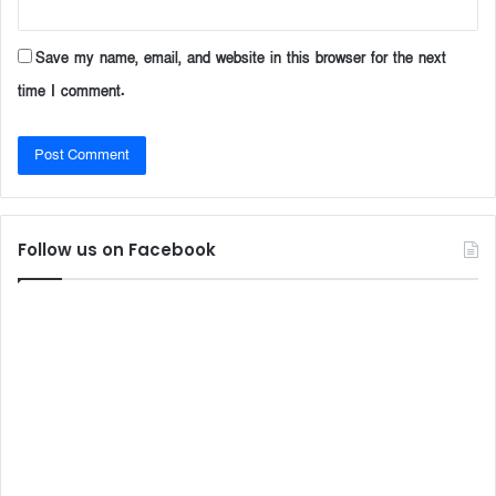
Save my name, email, and website in this browser for the next
time I comment.
Follow us on Facebook