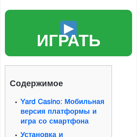
ИГРАТЬ
Содержимое
Yard Casino: Мобильная
версия платформы и
игра со смартфона
Установка и