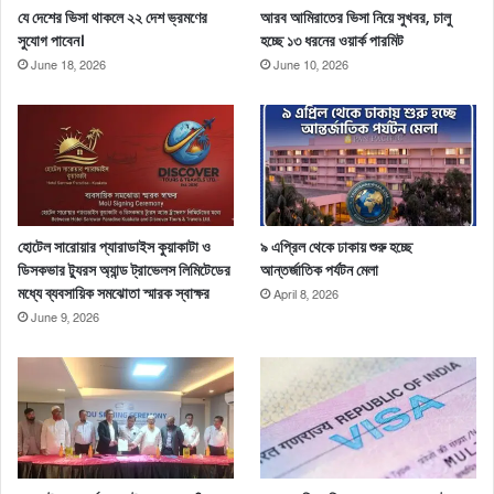
যে দেশের ভিসা থাকলে ২২ দেশ ভ্রমণের
আরব আমিরাতের ভিসা নিয়ে সুখবর, চালু
সুযোগ পাবেন।
হচ্ছে ১৩ ধরনের ওয়ার্ক পারমিট
June 18, 2026
June 10, 2026
হোটেল সারোয়ার প্যারাডাইস কুয়াকাটা ও
৯ এপ্রিল থেকে ঢাকায় শুরু হচ্ছে
ডিসকভার ট্যুরস অ্যান্ড ট্রাভেলস লিমিটেডের
আন্তর্জাতিক পর্যটন মেলা
মধ্যে ব্যবসায়িক সমঝোতা স্মারক স্বাক্ষর
April 8, 2026
June 9, 2026