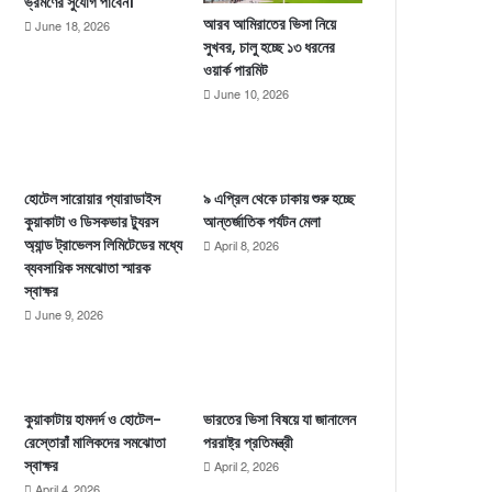
ভ্রমণের সুযোগ পাবেন।
আরব আমিরাতের ভিসা নিয়ে
June 18, 2026
সুখবর, চালু হচ্ছে ১৩ ধরনের
ওয়ার্ক পারমিট
June 10, 2026
হোটেল সারোয়ার প্যারাডাইস
৯ এপ্রিল থেকে ঢাকায় শুরু হচ্ছে
কুয়াকাটা ও ডিসকভার ট্যুরস
আন্তর্জাতিক পর্যটন মেলা
অ্যান্ড ট্রাভেলস লিমিটেডের মধ্যে
April 8, 2026
ব্যবসায়িক সমঝোতা স্মারক
স্বাক্ষর
June 9, 2026
কুয়াকাটায় হামদর্দ ও হোটেল-
ভারতের ভিসা বিষয়ে যা জানালেন
রেস্তোরাঁ মালিকদের সমঝোতা
পররাষ্ট্র প্রতিমন্ত্রী
স্বাক্ষর
April 2, 2026
April 4, 2026