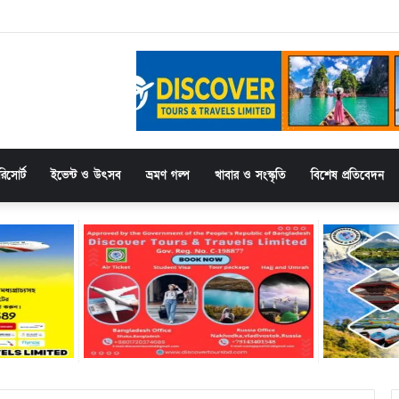
hewinbeatz-casino-de.de und vielfältigen Spielmöglichkeiten für jeden Gesch
িসোর্ট
ইভেন্ট ও উৎসব
ভ্রমণ গল্প
খাবার ও সংস্কৃতি
বিশেষ প্রতিবেদন