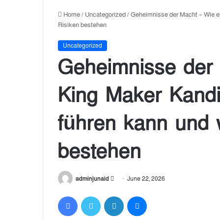
Home
/
Uncategorized
/
Geheimnisse der Macht – Wie e
Risiken bestehen
Uncategorized
Geheimnisse der 
King Maker Kandi
führen kann und 
bestehen
adminjunaid
S
June 22, 2026
e
Facebook
Twitter
LinkedIn
Messenger
n
d